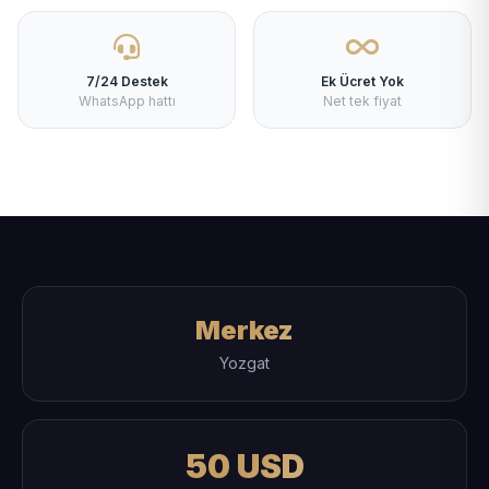
7/24 Destek
Ek Ücret Yok
WhatsApp hattı
Net tek fiyat
Merkez
Yozgat
50 USD