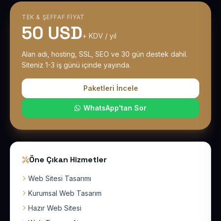
TEK & ŞEFFAF FIYAT
50 USD
+ KDV / yıl
Alan adı, hosting, SSL, SEO ve 30 gün destek dahil.
Siteniz 1-3 iş günü içinde yayında.
Paketleri İncele
WhatsApp'tan Sor
Öne Çıkan Hizmetler
Web Sitesi Tasarımı
Kurumsal Web Tasarım
Hazır Web Sitesi