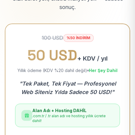
sonuç.
100 USD
%50 İNDİRİM
50 USD
+ KDV / yıl
Yıllık ödeme (KDV %20 dahil değil)
Her Şey Dahil
"Tek Paket, Tek Fiyat — Profesyonel
Web Siteniz Yılda Sadece 50 USD!"
Alan Adı + Hosting DAHİL
.com.tr / .tr alan adı ve hosting yıllık ücrete
dahil!