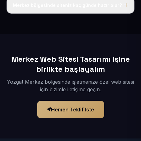
adı, hosting, SSL ve temel SEO da dahildir.
Merkez bölgesinde siteniz kaç günde hazır olur?
İçerikleriniz elimize geçtikten sonra siteniz 1-3 iş günü
içerisinde yayına alınır.
Merkez Web Sitesi Tasarımı işine
birlikte başlayalım
Yozgat Merkez bölgesinde işletmenize özel web sitesi
için bizimle iletişime geçin.
Hemen Teklif İste