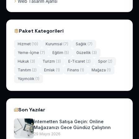
Web Tasarım Ajansı
Paket Kategorileri
Hizmet
(10)
Kurumsal
(7)
Sağlık
(7)
Yeme-İçme
(7)
Eğitim
(5)
Güzellik
(3)
Hukuk
(3)
Turizm
(3)
E-Ticaret
(2)
Spor
(2)
Tanıtım
(2)
Emlak
(1)
Finans
(1)
Mağaza
(1)
Yayıncılık
(1)
Son Yazılar
İnternetten Satışa Geçin: Online
Mağazanızı Gece Gündüz Çalıştırın
29 Mayıs 2026