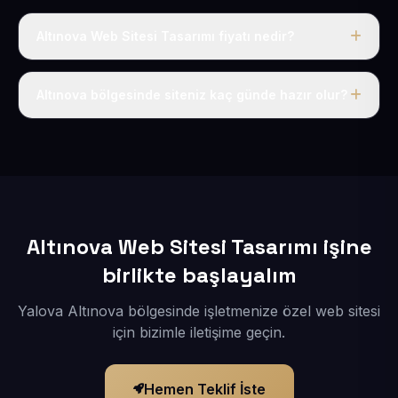
Altınova Web Sitesi Tasarımı fiyatı nedir?
Tek fiyat uygulanır: yıllık 50 USD + KDV. Bu bedele alan
adı, hosting, SSL ve temel SEO da dahildir.
Altınova bölgesinde siteniz kaç günde hazır olur?
İçerikleriniz elimize geçtikten sonra siteniz 1-3 iş günü
içerisinde yayına alınır.
Altınova Web Sitesi Tasarımı işine
birlikte başlayalım
Yalova Altınova bölgesinde işletmenize özel web sitesi
için bizimle iletişime geçin.
Hemen Teklif İste