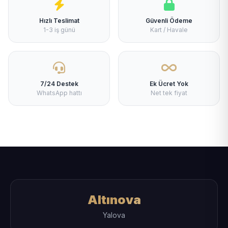
Hızlı Teslimat
Güvenli Ödeme
1-3 iş günü
Kart / Havale
7/24 Destek
Ek Ücret Yok
WhatsApp hattı
Net tek fiyat
Altınova
Yalova