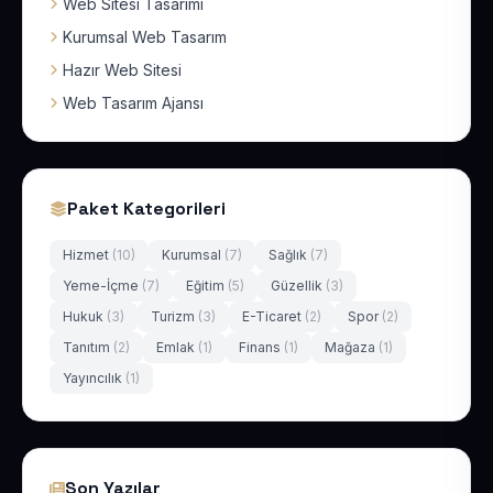
Web Sitesi Tasarımı
Kurumsal Web Tasarım
Hazır Web Sitesi
Web Tasarım Ajansı
Paket Kategorileri
Hizmet
(10)
Kurumsal
(7)
Sağlık
(7)
Yeme-İçme
(7)
Eğitim
(5)
Güzellik
(3)
Hukuk
(3)
Turizm
(3)
E-Ticaret
(2)
Spor
(2)
Tanıtım
(2)
Emlak
(1)
Finans
(1)
Mağaza
(1)
Yayıncılık
(1)
Son Yazılar