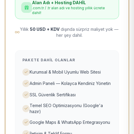
Alan Adı + Hosting DAHİL
.com.tr / .tr alan adı ve hosting yıllık ücrete
dahil!
Yıllık
50 USD + KDV
dışında sürpriz maliyet yok —
her şey dahil.
PAKETE DAHIL OLANLAR
Kurumsal & Mobil Uyumlu Web Sitesi
Admin Paneli — Kolayca Kendiniz Yönetin
SSL Güvenlik Sertifikası
Temel SEO Optimizasyonu (Google'a
hazır)
Google Maps & WhatsApp Entegrasyonu
İletişim & Teklif Formu