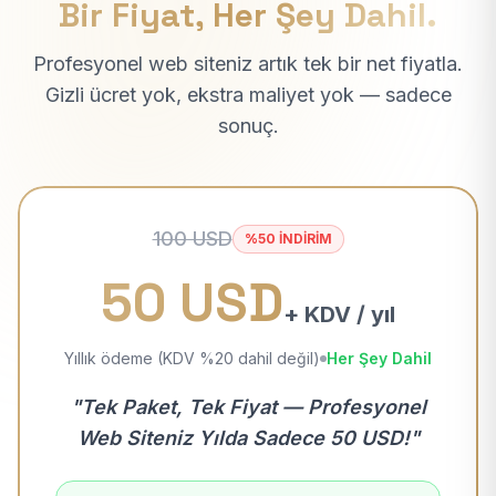
Bir Fiyat, Her Şey Dahil.
Profesyonel web siteniz artık tek bir net fiyatla.
Gizli ücret yok, ekstra maliyet yok — sadece
sonuç.
100 USD
%50 İNDİRİM
50 USD
+ KDV / yıl
Yıllık ödeme (KDV %20 dahil değil)
Her Şey Dahil
"Tek Paket, Tek Fiyat — Profesyonel
Web Siteniz Yılda Sadece 50 USD!"