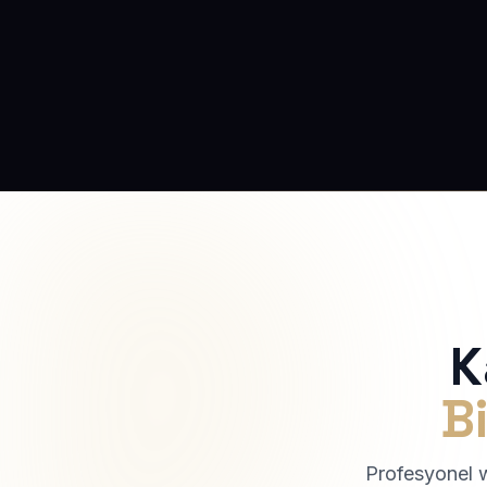
K
Bi
Profesyonel we