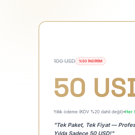
100 USD
%50 İNDİRİM
50 US
Yıllık ödeme (KDV %20 dahil değil)
Her 
"Tek Paket, Tek Fiyat — Profe
Yılda Sadece 50 USD!"