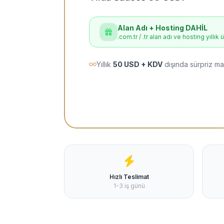
Alan Adı + Hosting DAHİL
.com.tr / .tr alan adı ve hosting yıllık 
Yıllık
50 USD + KDV
dışında sürpriz ma
Hızlı Teslimat
1-3 iş günü