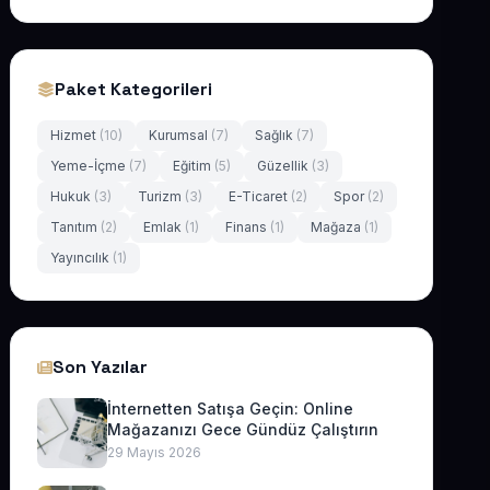
Paket Kategorileri
Hizmet
(10)
Kurumsal
(7)
Sağlık
(7)
Yeme-İçme
(7)
Eğitim
(5)
Güzellik
(3)
Hukuk
(3)
Turizm
(3)
E-Ticaret
(2)
Spor
(2)
Tanıtım
(2)
Emlak
(1)
Finans
(1)
Mağaza
(1)
Yayıncılık
(1)
Son Yazılar
İnternetten Satışa Geçin: Online
Mağazanızı Gece Gündüz Çalıştırın
29 Mayıs 2026