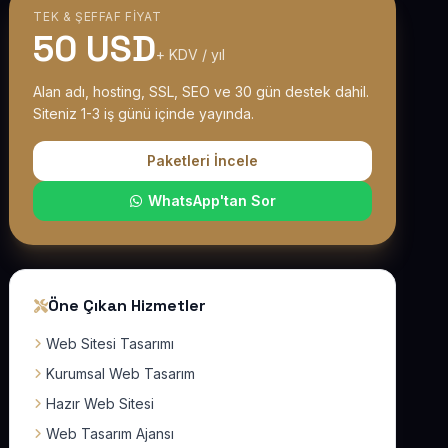
TEK & ŞEFFAF FIYAT
50 USD
+ KDV / yıl
Alan adı, hosting, SSL, SEO ve 30 gün destek dahil.
Siteniz 1-3 iş günü içinde yayında.
Paketleri İncele
WhatsApp'tan Sor
Öne Çıkan Hizmetler
Web Sitesi Tasarımı
Kurumsal Web Tasarım
Hazır Web Sitesi
Web Tasarım Ajansı