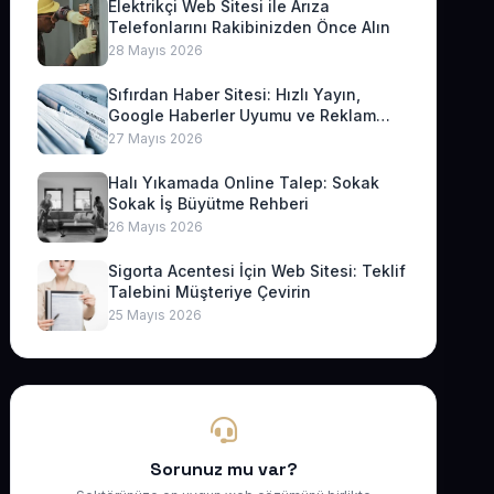
Elektrikçi Web Sitesi ile Arıza
Telefonlarını Rakibinizden Önce Alın
28 Mayıs 2026
Sıfırdan Haber Sitesi: Hızlı Yayın,
Google Haberler Uyumu ve Reklam
Geliri
27 Mayıs 2026
Halı Yıkamada Online Talep: Sokak
Sokak İş Büyütme Rehberi
26 Mayıs 2026
Sigorta Acentesi İçin Web Sitesi: Teklif
Talebini Müşteriye Çevirin
25 Mayıs 2026
Sorunuz mu var?