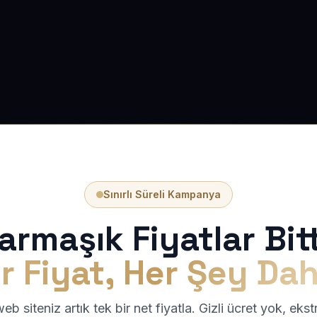
Sınırlı Süreli Kampanya
armaşık Fiyatlar Bitt
r Fiyat, Her Şey Dah
b siteniz artık tek bir net fiyatla. Gizli ücret yok, eks