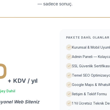
— sadece sonuç.
PAKETE DAHIL OLANLAR
Kurumsal & Mobil Uyuml
Admin Paneli — Kolayca
D
SSL Güvenlik Sertifikası
Temel SEO Optimizasyo
+ KDV / yıl
Google Maps & WhatsA
Şey Dahil
İletişim & Teklif Formu
syonel Web Siteniz
1 Yıl Ücretsiz Teknik D