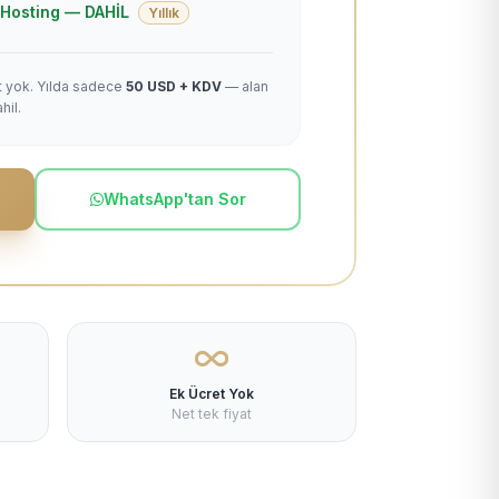
 + Hosting — DAHİL
Yıllık
et yok. Yılda sadece
50 USD + KDV
— alan
hil.
WhatsApp'tan Sor
Ek Ücret Yok
Net tek fiyat