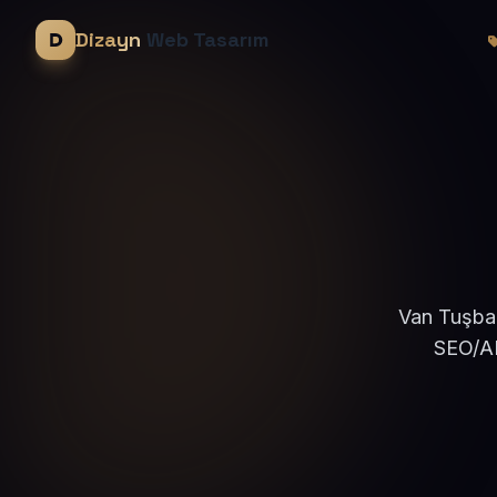
Dizayn
Web Tasarım
Van Tuşba 
SEO/AE