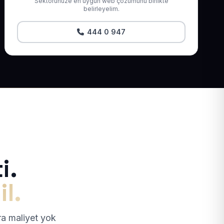
Sektörünüze en uygun web çözümünü birlikte
belirleyelim.
444 0 947
i.
il.
tra maliyet yok