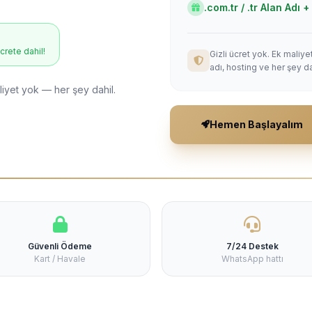
.com.tr / .tr Alan Adı
ücrete dahil!
Gizli ücret yok. Ek maliy
adı, hosting ve her şey da
liyet yok — her şey dahil.
Hemen Başlayalım
Güvenli Ödeme
7/24 Destek
Kart / Havale
WhatsApp hattı