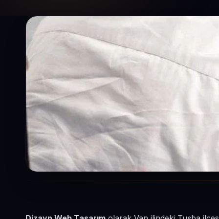
Dizayn Web Tasarım
olarak Van ilindeki Tuşba ilçe