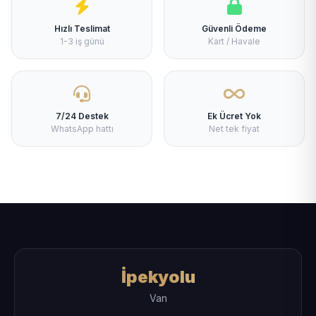
Hızlı Teslimat
Güvenli Ödeme
1-3 iş günü
Kart / Havale
7/24 Destek
Ek Ücret Yok
WhatsApp hattı
Net tek fiyat
İpekyolu
Van