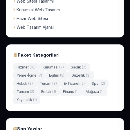
Web Sitesi Tasarımı
Kurumsal Web Tasarım
Hazır Web Sitesi
Web Tasarım Ajansı
Paket Kategorileri
Hizmet
(10)
Kurumsal
(7)
Sağlık
(7)
Yeme-İçme
(7)
Eğitim
(5)
Güzellik
(3)
Hukuk
(3)
Turizm
(3)
E-Ticaret
(2)
Spor
(2)
Tanıtım
(2)
Emlak
(1)
Finans
(1)
Mağaza
(1)
Yayıncılık
(1)
Son Yazılar