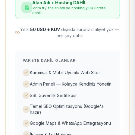
Alan Adı + Hosting DAHİL
.com.tr / .tr alan adı ve hosting yıllık ücrete
dahil!
Yıllık
50 USD + KDV
dışında sürpriz maliyet yok —
her şey dahil.
PAKETE DAHIL OLANLAR
Kurumsal & Mobil Uyumlu Web Sitesi
Admin Paneli — Kolayca Kendiniz Yönetin
SSL Güvenlik Sertifikası
Temel SEO Optimizasyonu (Google'a
hazır)
Google Maps & WhatsApp Entegrasyonu
İletişim & Teklif Formu