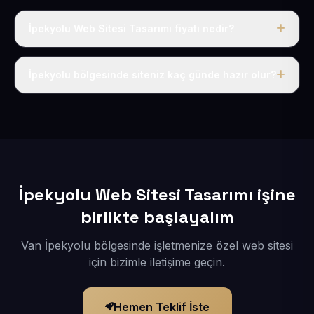
İpekyolu Web Sitesi Tasarımı fiyatı nedir?
Tek fiyat uygulanır: yıllık 50 USD + KDV. Bu bedele alan
adı, hosting, SSL ve temel SEO da dahildir.
İpekyolu bölgesinde siteniz kaç günde hazır olur?
İçerikleriniz elimize geçtikten sonra siteniz 1-3 iş günü
içerisinde yayına alınır.
İpekyolu Web Sitesi Tasarımı işine
birlikte başlayalım
Van İpekyolu bölgesinde işletmenize özel web sitesi
için bizimle iletişime geçin.
Hemen Teklif İste