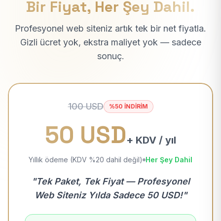
Bir Fiyat, Her Şey Dahil.
Profesyonel web siteniz artık tek bir net fiyatla.
Gizli ücret yok, ekstra maliyet yok — sadece
sonuç.
100 USD
%50 İNDİRİM
50 USD
+ KDV / yıl
Yıllık ödeme (KDV %20 dahil değil)
Her Şey Dahil
"Tek Paket, Tek Fiyat — Profesyonel
Web Siteniz Yılda Sadece 50 USD!"