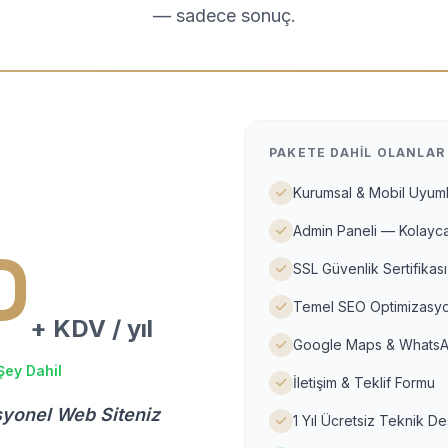
— sadece sonuç.
PAKETE DAHIL OLANLAR
Kurumsal & Mobil Uyuml
Admin Paneli — Kolayca
D
SSL Güvenlik Sertifikası
Temel SEO Optimizasyo
+ KDV / yıl
Google Maps & WhatsA
Şey Dahil
İletişim & Teklif Formu
syonel Web Siteniz
1 Yıl Ücretsiz Teknik D