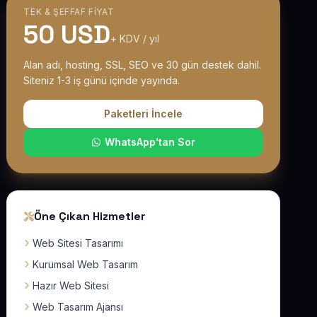
TEK & ŞEFFAF FIYAT
50 USD
+ KDV / yıl
Alan adı, hosting, SSL, SEO ve 30 gün destek dahil.
Siteniz 1-3 iş günü içinde yayında.
Paketleri İncele
WhatsApp'tan Sor
Öne Çıkan Hizmetler
Web Sitesi Tasarımı
Kurumsal Web Tasarım
Hazır Web Sitesi
Web Tasarım Ajansı