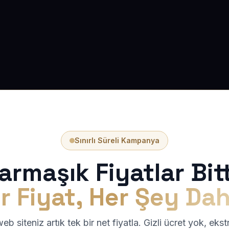
Sınırlı Süreli Kampanya
armaşık Fiyatlar Bitt
r Fiyat, Her Şey Dah
b siteniz artık tek bir net fiyatla. Gizli ücret yok, eks