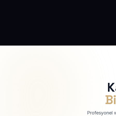
K
Bi
Profesyonel we