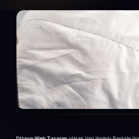
Dizayn Web Tasarım
olarak Van ilindeki Başkale ilç