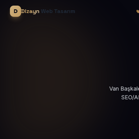
Dizayn
Web Tasarım
Van Başkale
SEO/AE