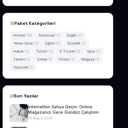
Paket Kategorileri
Hizmet
(10)
Kurumsal
(7)
Sağlık
(7)
Yeme-İçme
(7)
Eğitim
(5)
Güzellik
(3)
Hukuk
(3)
Turizm
(3)
E-Ticaret
(2)
Spor
(2)
Tanıtım
(2)
Emlak
(1)
Finans
(1)
Mağaza
(1)
Yayıncılık
(1)
Son Yazılar
İnternetten Satışa Geçin: Online
Mağazanızı Gece Gündüz Çalıştırın
29 Mayıs 2026