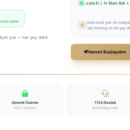
.com.tr / .tr Alan Adı
ücrete dahil!
Gizli ücret yok. Ek maliy
adı, hosting ve her şey da
liyet yok — her şey dahil.
Hemen Başlayalım
Güvenli Ödeme
7/24 Destek
Kart / Havale
WhatsApp hattı