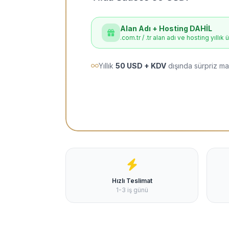
Alan Adı + Hosting DAHİL
.com.tr / .tr alan adı ve hosting yıllık 
Yıllık
50 USD + KDV
dışında sürpriz ma
Hızlı Teslimat
1-3 iş günü