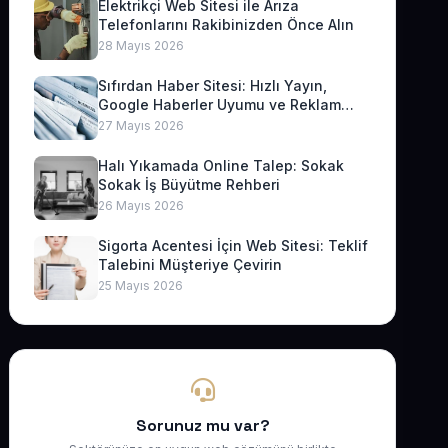
Elektrikçi Web Sitesi ile Arıza
Telefonlarını Rakibinizden Önce Alın
28 Mayıs 2026
Sıfırdan Haber Sitesi: Hızlı Yayın,
Google Haberler Uyumu ve Reklam
Geliri
27 Mayıs 2026
Halı Yıkamada Online Talep: Sokak
Sokak İş Büyütme Rehberi
26 Mayıs 2026
Sigorta Acentesi İçin Web Sitesi: Teklif
Talebini Müşteriye Çevirin
25 Mayıs 2026
Sorunuz mu var?