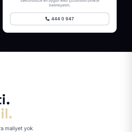
Sektörünüze en uygun web çözümünü birlikte
belirleyelim.
444 0 947
i.
il.
tra maliyet yok