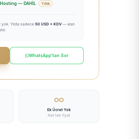
 + Hosting — DAHİL
Yıllık
et yok. Yılda sadece
50 USD + KDV
— alan
hil.
WhatsApp'tan Sor
Ek Ücret Yok
Net tek fiyat