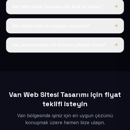
Van Web Sitesi Tasarımı için fiyat ne kadar?
Van dahil Türkiye’nin her yerinde geçerli yıllık tek
fiyatımız 50 USD + KDV’dir. Alan adı, hosting, SSL ve
Van ilçelerinde de çalışıyor musunuz?
temel SEO bu fiyatın içindedir.
Elbette; Van iline bağlı bütün ilçelere uzaktan ve
eksiksiz şekilde hizmet sunuyoruz.
Van aramalarında üst sıralara çıkabilir miyim?
Sitenizi Van odaklı yerel SEO ve AEO içerikleriyle
kuruyoruz; böylece bölgesel aramalarda daha kolay
bulunur hale gelirsiniz.
Van Web Sitesi Tasarımı için fiyat
teklifi isteyin
Van bölgesinde işiniz için en uygun çözümü
konuşmak üzere hemen bize ulaşın.