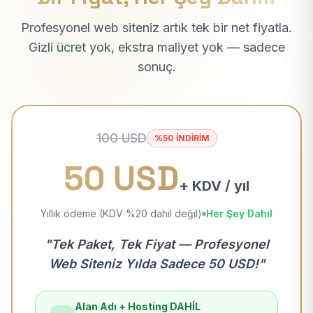
Profesyonel web siteniz artık tek bir net fiyatla.
Gizli ücret yok, ekstra maliyet yok — sadece
sonuç.
100 USD
%50 İNDİRİM
50 USD
+ KDV / yıl
Yıllık ödeme (KDV %20 dahil değil)
Her Şey Dahil
"Tek Paket, Tek Fiyat — Profesyonel
Web Siteniz Yılda Sadece 50 USD!"
Alan Adı + Hosting DAHİL