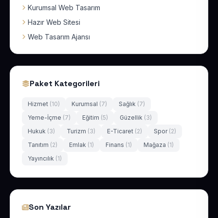
Kurumsal Web Tasarım
Hazır Web Sitesi
Web Tasarım Ajansı
Paket Kategorileri
Hizmet
(10)
Kurumsal
(7)
Sağlık
(7)
Yeme-İçme
(7)
Eğitim
(5)
Güzellik
(3)
Hukuk
(3)
Turizm
(3)
E-Ticaret
(2)
Spor
(2)
Tanıtım
(2)
Emlak
(1)
Finans
(1)
Mağaza
(1)
Yayıncılık
(1)
Son Yazılar