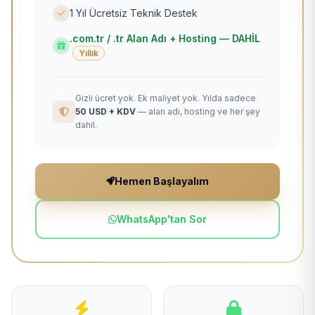
1 Yıl Ücretsiz Teknik Destek
.com.tr / .tr Alan Adı + Hosting — DAHİL
Yıllık
Gizli ücret yok. Ek maliyet yok. Yılda sadece
50 USD + KDV
— alan adı, hosting ve her şey
dahil.
Hemen Başlayalım
WhatsApp'tan Sor