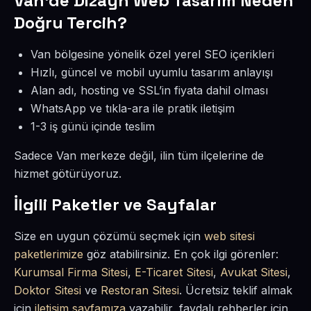
Van’de Dizayn Web Tasarım Neden
Doğru Tercih?
Van bölgesine yönelik özel yerel SEO içerikleri
Hızlı, güncel ve mobil uyumlu tasarım anlayışı
Alan adı, hosting ve SSL’in fiyata dahil olması
WhatsApp ve tıkla-ara ile pratik iletişim
1-3 iş günü içinde teslim
Sadece Van merkeze değil, ilin tüm ilçelerine de
hizmet götürüyoruz.
İlgili Paketler ve Sayfalar
Size en uygun çözümü seçmek için
web sitesi
paketlerimize
göz atabilirsiniz. En çok ilgi görenler:
Kurumsal Firma Sitesi
,
E-Ticaret Sitesi
,
Avukat Sitesi
,
Doktor Sitesi
ve
Restoran Sitesi
. Ücretsiz teklif almak
için
iletişim sayfamıza
yazabilir, faydalı rehberler için