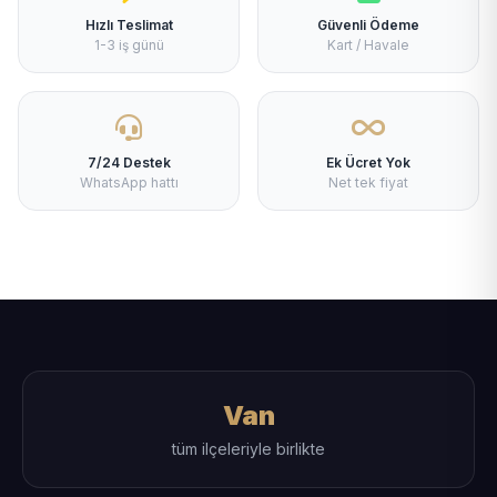
Hızlı Teslimat
Güvenli Ödeme
1-3 iş günü
Kart / Havale
7/24 Destek
Ek Ücret Yok
WhatsApp hattı
Net tek fiyat
Van
tüm ilçeleriyle birlikte