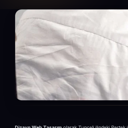
Dizayn Web Tasarım
olarak Tunceli ilindeki Pertek 