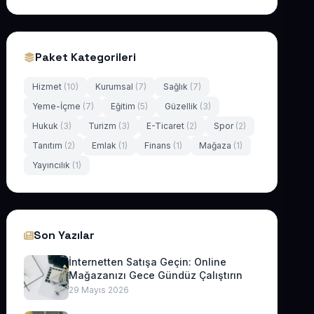
Paket Kategorileri
Hizmet
(10)
Kurumsal
(7)
Sağlık
(7)
Yeme-İçme
(7)
Eğitim
(5)
Güzellik
(3)
Hukuk
(3)
Turizm
(3)
E-Ticaret
(2)
Spor
(2)
Tanıtım
(2)
Emlak
(1)
Finans
(1)
Mağaza
(1)
Yayıncılık
(1)
Son Yazılar
İnternetten Satışa Geçin: Online
Mağazanızı Gece Gündüz Çalıştırın
29 Mayıs 2026