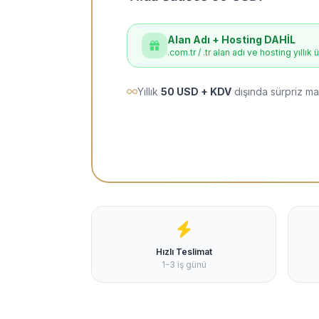
Alan Adı + Hosting DAHİL
.com.tr / .tr alan adı ve hosting yıllık 
Yıllık
50 USD + KDV
dışında sürpriz ma
Hızlı Teslimat
1-3 iş günü