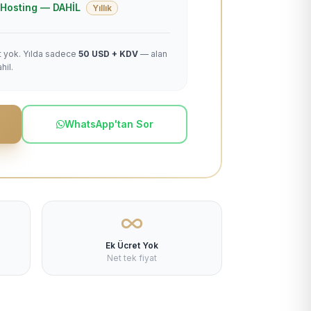
 + Hosting — DAHİL
Yıllık
et yok. Yılda sadece
50 USD + KDV
— alan
hil.
WhatsApp'tan Sor
Ek Ücret Yok
Net tek fiyat