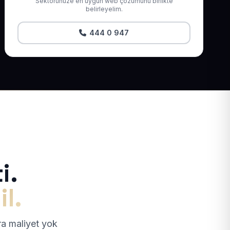
Sektörünüze en uygun web çözümünü birlikte
belirleyelim.
444 0 947
i.
il.
tra maliyet yok