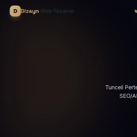
Dizayn
Web Tasarım
Tunceli Pert
SEO/AE