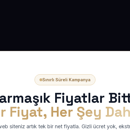
Sınırlı Süreli Kampanya
armaşık Fiyatlar Bitt
r Fiyat, Her Şey Dah
b siteniz artık tek bir net fiyatla. Gizli ücret yok, eks