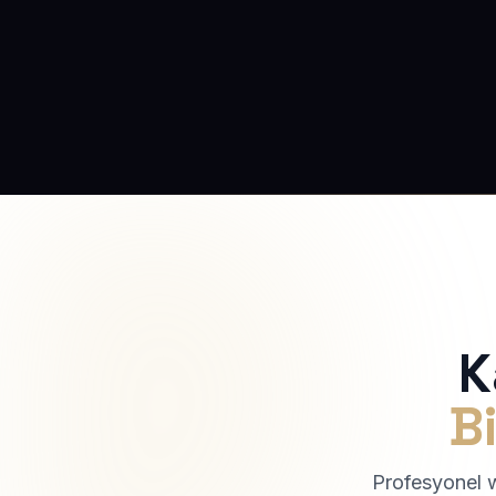
K
Bi
Profesyonel we