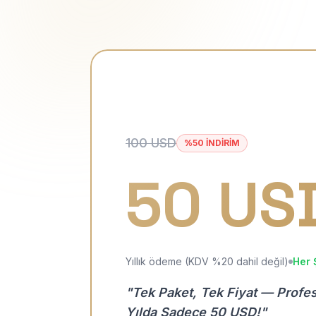
100 USD
%50 İNDİRİM
50 US
Yıllık ödeme (KDV %20 dahil değil)
Her 
"Tek Paket, Tek Fiyat — Profe
Yılda Sadece 50 USD!"