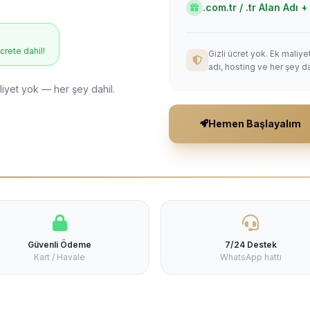
.com.tr / .tr Alan Adı
ücrete dahil!
Gizli ücret yok. Ek maliy
adı, hosting ve her şey da
liyet yok — her şey dahil.
Hemen Başlayalım
Güvenli Ödeme
7/24 Destek
Kart / Havale
WhatsApp hattı