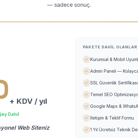
— sadece sonuç.
PAKETE DAHIL OLANLAR
Kurumsal & Mobil Uyuml
Admin Paneli — Kolayca
D
SSL Güvenlik Sertifikası
Temel SEO Optimizasyo
+ KDV / yıl
Google Maps & WhatsA
Şey Dahil
İletişim & Teklif Formu
syonel Web Siteniz
1 Yıl Ücretsiz Teknik D