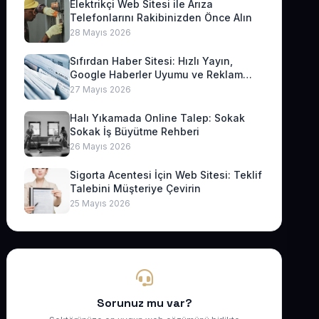
Elektrikçi Web Sitesi ile Arıza
Telefonlarını Rakibinizden Önce Alın
28 Mayıs 2026
Sıfırdan Haber Sitesi: Hızlı Yayın,
Google Haberler Uyumu ve Reklam
Geliri
27 Mayıs 2026
Halı Yıkamada Online Talep: Sokak
Sokak İş Büyütme Rehberi
26 Mayıs 2026
Sigorta Acentesi İçin Web Sitesi: Teklif
Talebini Müşteriye Çevirin
25 Mayıs 2026
Sorunuz mu var?