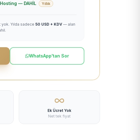
 + Hosting — DAHİL
Yıllık
et yok. Yılda sadece
50 USD + KDV
— alan
hil.
WhatsApp'tan Sor
Ek Ücret Yok
Net tek fiyat