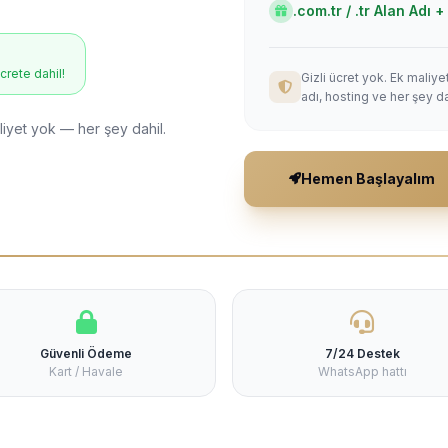
.com.tr / .tr Alan Adı
ücrete dahil!
Gizli ücret yok. Ek maliy
adı, hosting ve her şey da
liyet yok — her şey dahil.
Hemen Başlayalım
Güvenli Ödeme
7/24 Destek
Kart / Havale
WhatsApp hattı