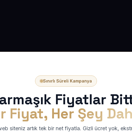
Sınırlı Süreli Kampanya
armaşık Fiyatlar Bitt
r Fiyat, Her Şey Dah
b siteniz artık tek bir net fiyatla. Gizli ücret yok, eks