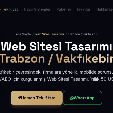
Tek Fiyat
Hazır Sistemler
Paketler
Fiyatlar
Hakkımız
Ana Sayfa
/
Web Sitesi Tasarımı
/
Trabzon / Vakfıkebir
Web Sitesi Tasarımı
Trabzon / Vakfıkebi
ıkebir çevresindeki firmalara yönelik, mobilde soruns
/AEO için kurgulanmış Web Sitesi Tasarımı. Yıllık 50 
Hemen Teklif İste
WhatsApp