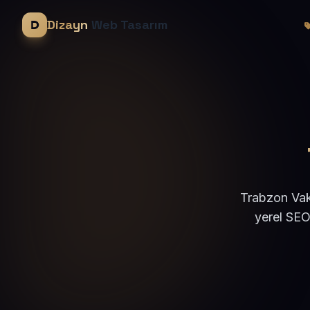
Dizayn
Web Tasarım
Trabzon Vakf
yerel SEO