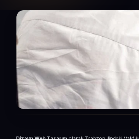
Dizayn Web Tasarım
olarak Trabzon ilindeki Vakfıke