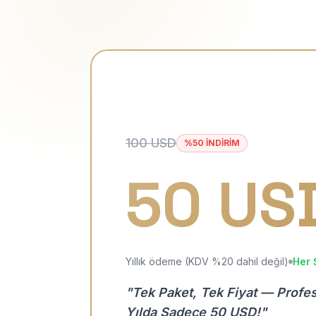
100 USD
%50 İNDİRİM
50 US
Yıllık ödeme (KDV %20 dahil değil)
Her 
"Tek Paket, Tek Fiyat — Profe
Yılda Sadece 50 USD!"