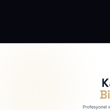
K
Bi
Profesyonel we