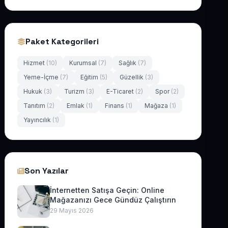
Paket Kategorileri
Hizmet
(10)
Kurumsal
(7)
Sağlık
(7)
Yeme-İçme
(7)
Eğitim
(5)
Güzellik
(3)
Hukuk
(3)
Turizm
(3)
E-Ticaret
(2)
Spor
(2)
Tanıtım
(2)
Emlak
(1)
Finans
(1)
Mağaza
(1)
Yayıncılık
(1)
Son Yazılar
İnternetten Satışa Geçin: Online
Mağazanızı Gece Gündüz Çalıştırın
29 Mayıs 2026