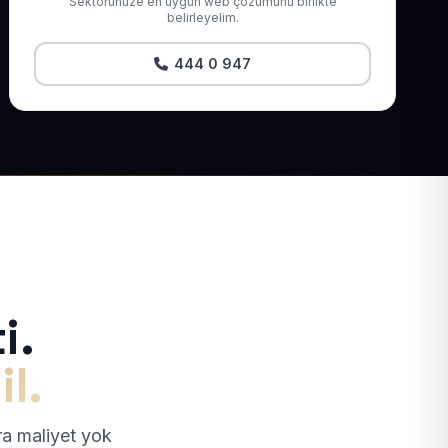
Sektörünüze en uygun web çözümünü birlikte
belirleyelim.
444 0 947
i.
il.
tra maliyet yok