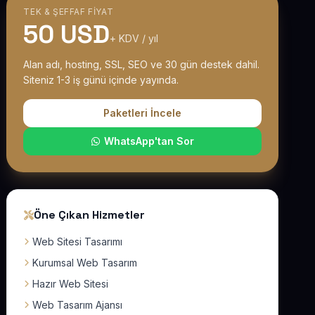
TEK & ŞEFFAF FIYAT
50 USD
+ KDV / yıl
Alan adı, hosting, SSL, SEO ve 30 gün destek dahil.
Siteniz 1-3 iş günü içinde yayında.
Paketleri İncele
WhatsApp'tan Sor
Öne Çıkan Hizmetler
Web Sitesi Tasarımı
Kurumsal Web Tasarım
Hazır Web Sitesi
Web Tasarım Ajansı