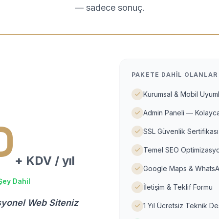
— sadece sonuç.
PAKETE DAHIL OLANLAR
Kurumsal & Mobil Uyuml
Admin Paneli — Kolayca
D
SSL Güvenlik Sertifikası
Temel SEO Optimizasyo
+ KDV / yıl
Google Maps & WhatsA
Şey Dahil
İletişim & Teklif Formu
syonel Web Siteniz
1 Yıl Ücretsiz Teknik D