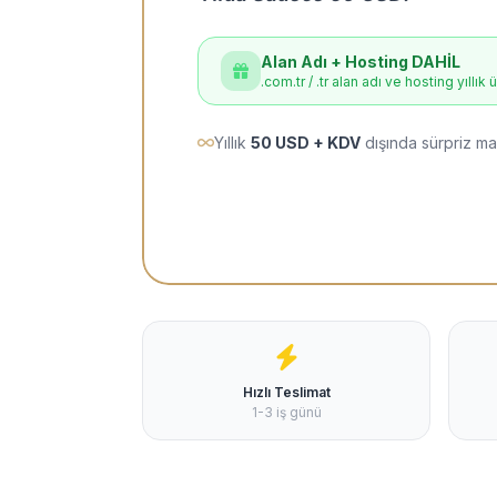
Alan Adı + Hosting DAHİL
.com.tr / .tr alan adı ve hosting yıllık 
Yıllık
50 USD + KDV
dışında sürpriz ma
Hızlı Teslimat
1-3 iş günü