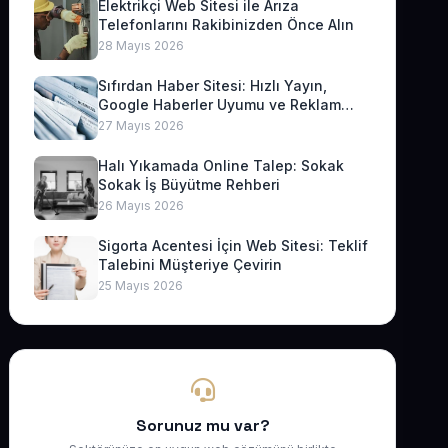
Elektrikçi Web Sitesi ile Arıza
Telefonlarını Rakibinizden Önce Alın
28 Mayıs 2026
Sıfırdan Haber Sitesi: Hızlı Yayın,
Google Haberler Uyumu ve Reklam
Geliri
27 Mayıs 2026
Halı Yıkamada Online Talep: Sokak
Sokak İş Büyütme Rehberi
26 Mayıs 2026
Sigorta Acentesi İçin Web Sitesi: Teklif
Talebini Müşteriye Çevirin
25 Mayıs 2026
Sorunuz mu var?