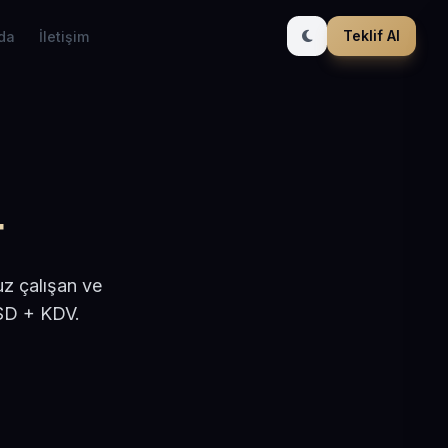
Teklif Al
da
İletişim
r
uz çalışan ve
USD + KDV.