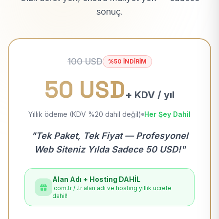
sonuç.
100 USD
%50 İNDİRİM
50 USD
+ KDV / yıl
Yıllık ödeme (KDV %20 dahil değil)
Her Şey Dahil
"Tek Paket, Tek Fiyat — Profesyonel
Web Siteniz Yılda Sadece 50 USD!"
Alan Adı + Hosting DAHİL
.com.tr / .tr alan adı ve hosting yıllık ücrete
dahil!