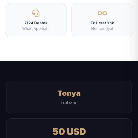
7/24 Destek
Ek Ücret Yok
WhatsApp hattı
Net tek fiyat
Tonya
Trabzon
50 USD