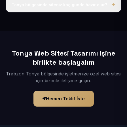
adı, hosting, SSL ve temel SEO da dahildir.
Tonya bölgesinde siteniz kaç günde hazır olur?
İçerikleriniz elimize geçtikten sonra siteniz 1-3 iş günü
içerisinde yayına alınır.
Tonya Web Sitesi Tasarımı işine
birlikte başlayalım
Trabzon Tonya bölgesinde işletmenize özel web sitesi
için bizimle iletişime geçin.
Hemen Teklif İste