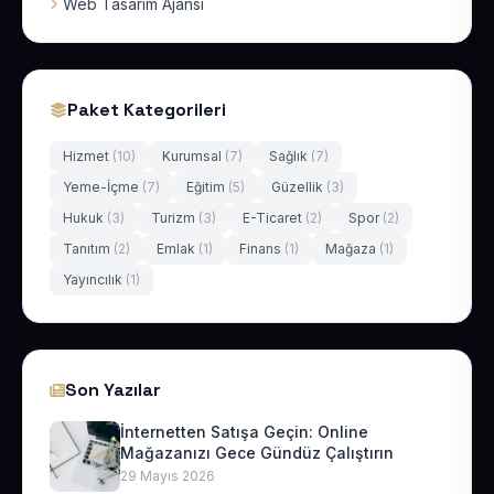
Web Tasarım Ajansı
Paket Kategorileri
Hizmet
(10)
Kurumsal
(7)
Sağlık
(7)
Yeme-İçme
(7)
Eğitim
(5)
Güzellik
(3)
Hukuk
(3)
Turizm
(3)
E-Ticaret
(2)
Spor
(2)
Tanıtım
(2)
Emlak
(1)
Finans
(1)
Mağaza
(1)
Yayıncılık
(1)
Son Yazılar
İnternetten Satışa Geçin: Online
Mağazanızı Gece Gündüz Çalıştırın
29 Mayıs 2026