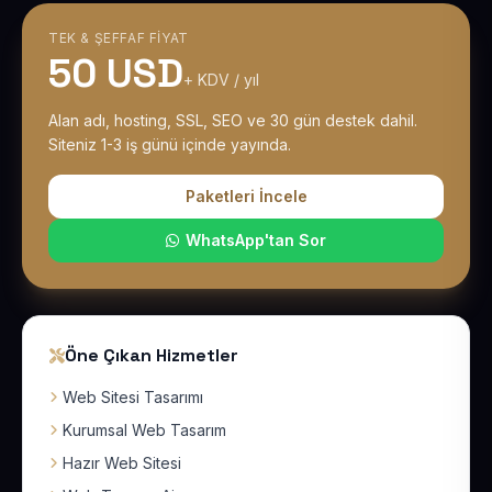
TEK & ŞEFFAF FIYAT
50 USD
+ KDV / yıl
Alan adı, hosting, SSL, SEO ve 30 gün destek dahil.
Siteniz 1-3 iş günü içinde yayında.
Paketleri İncele
WhatsApp'tan Sor
Öne Çıkan Hizmetler
Web Sitesi Tasarımı
Kurumsal Web Tasarım
Hazır Web Sitesi