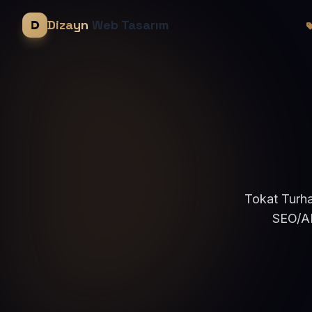
Dizayn
Web Tasarım
Tokat Turha
SEO/AE