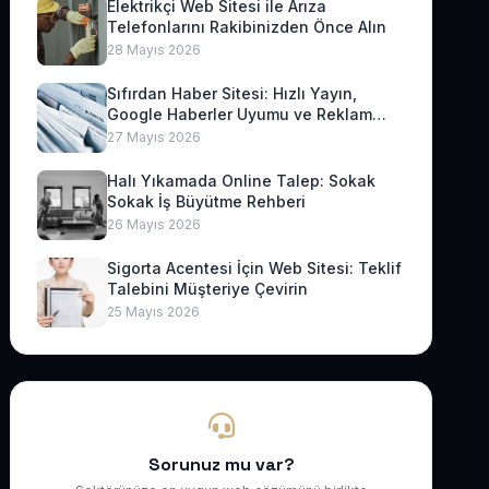
Elektrikçi Web Sitesi ile Arıza
Telefonlarını Rakibinizden Önce Alın
28 Mayıs 2026
Sıfırdan Haber Sitesi: Hızlı Yayın,
Google Haberler Uyumu ve Reklam
Geliri
27 Mayıs 2026
Halı Yıkamada Online Talep: Sokak
Sokak İş Büyütme Rehberi
26 Mayıs 2026
Sigorta Acentesi İçin Web Sitesi: Teklif
Talebini Müşteriye Çevirin
25 Mayıs 2026
Sorunuz mu var?