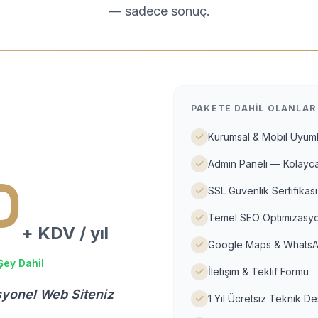
— sadece sonuç.
PAKETE DAHIL OLANLAR
Kurumsal & Mobil Uyuml
Admin Paneli — Kolayca
D
SSL Güvenlik Sertifikası
Temel SEO Optimizasyo
+ KDV / yıl
Google Maps & WhatsA
Şey Dahil
İletişim & Teklif Formu
syonel Web Siteniz
1 Yıl Ücretsiz Teknik D