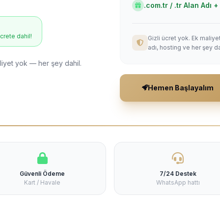
.com.tr / .tr Alan Adı
ücrete dahil!
Gizli ücret yok. Ek maliy
adı, hosting ve her şey da
liyet yok — her şey dahil.
Hemen Başlayalım
Güvenli Ödeme
7/24 Destek
Kart / Havale
WhatsApp hattı