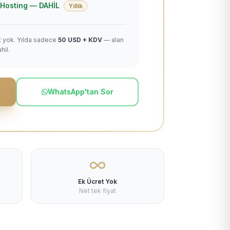
 + Hosting — DAHİL
Yıllık
et yok. Yılda sadece
50 USD + KDV
— alan
hil.
WhatsApp'tan Sor
Ek Ücret Yok
Net tek fiyat