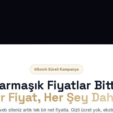
Sınırlı Süreli Kampanya
armaşık Fiyatlar Bitt
r Fiyat, Her Şey Dah
b siteniz artık tek bir net fiyatla. Gizli ücret yok, eks