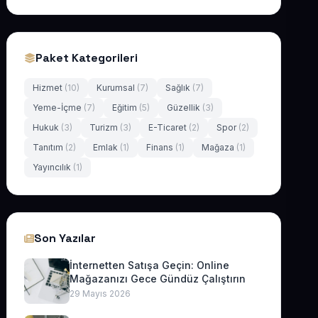
Paket Kategorileri
Hizmet
(10)
Kurumsal
(7)
Sağlık
(7)
Yeme-İçme
(7)
Eğitim
(5)
Güzellik
(3)
Hukuk
(3)
Turizm
(3)
E-Ticaret
(2)
Spor
(2)
Tanıtım
(2)
Emlak
(1)
Finans
(1)
Mağaza
(1)
Yayıncılık
(1)
Son Yazılar
İnternetten Satışa Geçin: Online
Mağazanızı Gece Gündüz Çalıştırın
29 Mayıs 2026