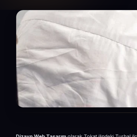
Dizayn Web Tasarım
olarak Tokat ilindeki Turhal il