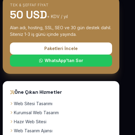
TEK & ŞEFFAF FIYAT
50 USD
+ KDV / yıl
Alan adı, hosting, SSL, SEO ve 30 gün destek dahil.
Siteniz 1-3 iş günü içinde yayında.
Paketleri İncele
WhatsApp'tan Sor
Öne Çıkan Hizmetler
Web Sitesi Tasarımı
Kurumsal Web Tasarım
Hazır Web Sitesi
Web Tasarım Ajansı