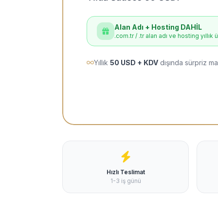
Alan Adı + Hosting DAHİL
.com.tr / .tr alan adı ve hosting yıllık 
Yıllık
50 USD + KDV
dışında sürpriz ma
Hızlı Teslimat
1-3 iş günü