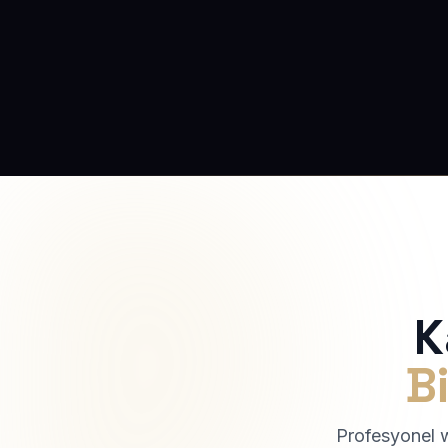
K
Bi
Profesyonel we