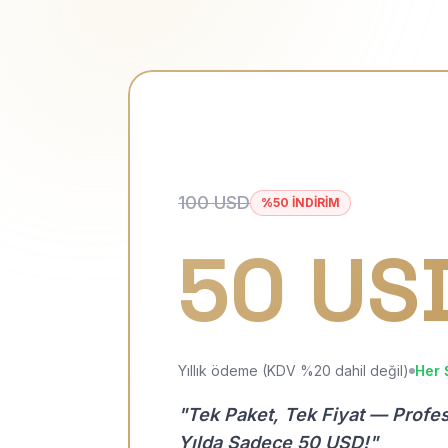
100 USD
%50 İNDİRİM
50 US
Yıllık ödeme (KDV %20 dahil değil)
Her 
"Tek Paket, Tek Fiyat — Profe
Yılda Sadece 50 USD!"