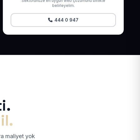
Sektörünüze en uygun web çözümünü birlikte
belirleyelim.
444 0 947
i.
il.
tra maliyet yok