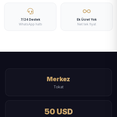
7/24 Destek
Ek Ücret Yok
WhatsApp hattı
Net tek fiyat
Merkez
Tokat
50 USD