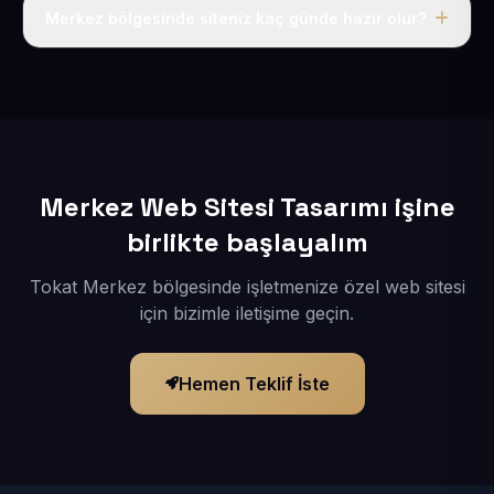
adı, hosting, SSL ve temel SEO da dahildir.
Merkez bölgesinde siteniz kaç günde hazır olur?
İçerikleriniz elimize geçtikten sonra siteniz 1-3 iş günü
içerisinde yayına alınır.
Merkez Web Sitesi Tasarımı işine
birlikte başlayalım
Tokat Merkez bölgesinde işletmenize özel web sitesi
için bizimle iletişime geçin.
Hemen Teklif İste