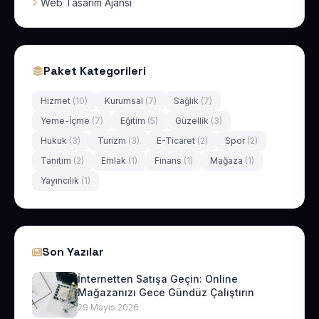
Web Tasarım Ajansı
Paket Kategorileri
Hizmet
(10)
Kurumsal
(7)
Sağlık
(7)
Yeme-İçme
(7)
Eğitim
(5)
Güzellik
(3)
Hukuk
(3)
Turizm
(3)
E-Ticaret
(2)
Spor
(2)
Tanıtım
(2)
Emlak
(1)
Finans
(1)
Mağaza
(1)
Yayıncılık
(1)
Son Yazılar
İnternetten Satışa Geçin: Online
Mağazanızı Gece Gündüz Çalıştırın
29 Mayıs 2026