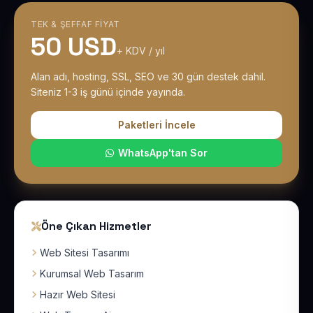
TEK & ŞEFFAF FIYAT
50 USD
+ KDV / yıl
Alan adı, hosting, SSL, SEO ve 30 gün destek dahil.
Siteniz 1-3 iş günü içinde yayında.
Paketleri İncele
WhatsApp'tan Sor
Öne Çıkan Hizmetler
Web Sitesi Tasarımı
Kurumsal Web Tasarım
Hazır Web Sitesi