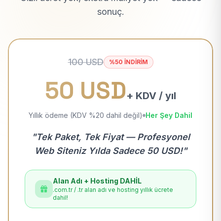
sonuç.
100 USD
%50 İNDİRİM
50 USD
+ KDV / yıl
Yıllık ödeme (KDV %20 dahil değil)
Her Şey Dahil
"Tek Paket, Tek Fiyat — Profesyonel
Web Siteniz Yılda Sadece 50 USD!"
Alan Adı + Hosting DAHİL
.com.tr / .tr alan adı ve hosting yıllık ücrete
dahil!