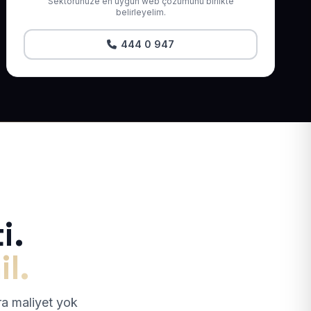
Sektörünüze en uygun web çözümünü birlikte
belirleyelim.
444 0 947
i.
il.
tra maliyet yok