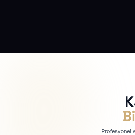
K
Bi
Profesyonel we