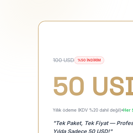
100 USD
%50 İNDİRİM
50 US
Yıllık ödeme (KDV %20 dahil değil)
Her 
"Tek Paket, Tek Fiyat — Profe
Yılda Sadece 50 USD!"