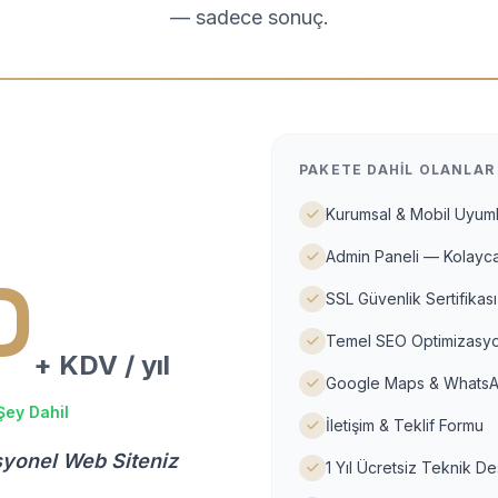
— sadece sonuç.
PAKETE DAHIL OLANLAR
Kurumsal & Mobil Uyuml
Admin Paneli — Kolayca
D
SSL Güvenlik Sertifikası
Temel SEO Optimizasyo
+ KDV / yıl
Google Maps & WhatsA
Şey Dahil
İletişim & Teklif Formu
syonel Web Siteniz
1 Yıl Ücretsiz Teknik D