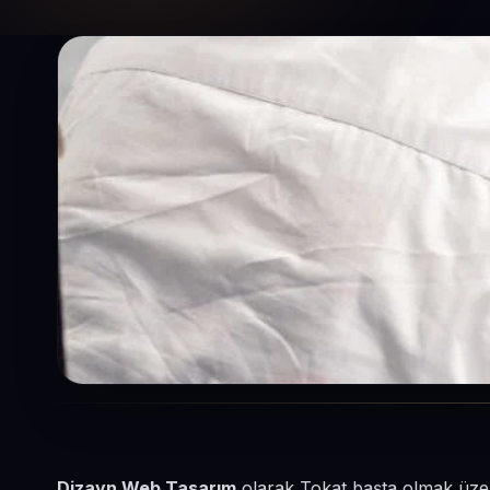
Dizayn Web Tasarım
olarak Tokat başta olmak üzere