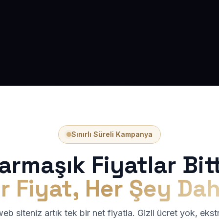
Sınırlı Süreli Kampanya
armaşık Fiyatlar Bitt
r Fiyat, Her Şey Dah
b siteniz artık tek bir net fiyatla. Gizli ücret yok, eks