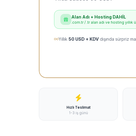
Alan Adı + Hosting DAHİL
.com.tr / .tr alan adı ve hosting yıllık 
Yıllık
50 USD + KDV
dışında sürpriz ma
Hızlı Teslimat
1-3 iş günü