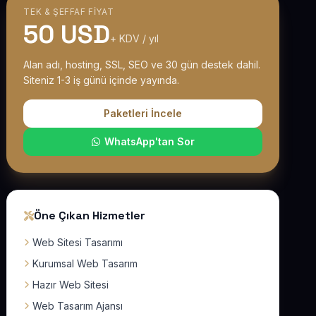
TEK & ŞEFFAF FIYAT
50 USD
+ KDV / yıl
Alan adı, hosting, SSL, SEO ve 30 gün destek dahil.
Siteniz 1-3 iş günü içinde yayında.
Paketleri İncele
WhatsApp'tan Sor
Öne Çıkan Hizmetler
Web Sitesi Tasarımı
Kurumsal Web Tasarım
Hazır Web Sitesi
Web Tasarım Ajansı