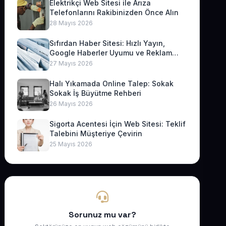
Elektrikçi Web Sitesi ile Arıza
Telefonlarını Rakibinizden Önce Alın
28 Mayıs 2026
Sıfırdan Haber Sitesi: Hızlı Yayın,
Google Haberler Uyumu ve Reklam
Geliri
27 Mayıs 2026
Halı Yıkamada Online Talep: Sokak
Sokak İş Büyütme Rehberi
26 Mayıs 2026
Sigorta Acentesi İçin Web Sitesi: Teklif
Talebini Müşteriye Çevirin
25 Mayıs 2026
Sorunuz mu var?