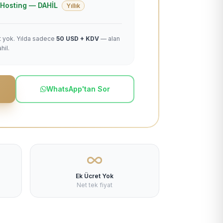
 + Hosting — DAHİL
Yıllık
et yok. Yılda sadece
50 USD + KDV
— alan
hil.
WhatsApp'tan Sor
Ek Ücret Yok
Net tek fiyat