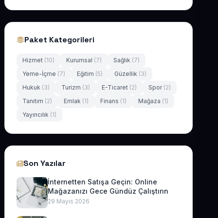
Paket Kategorileri
Hizmet
(10)
Kurumsal
(7)
Sağlık
(7)
Yeme-İçme
(7)
Eğitim
(5)
Güzellik
(3)
Hukuk
(3)
Turizm
(3)
E-Ticaret
(2)
Spor
(2)
Tanıtım
(2)
Emlak
(1)
Finans
(1)
Mağaza
(1)
Yayıncılık
(1)
Son Yazılar
İnternetten Satışa Geçin: Online
Mağazanızı Gece Gündüz Çalıştırın
29 Mayıs 2026