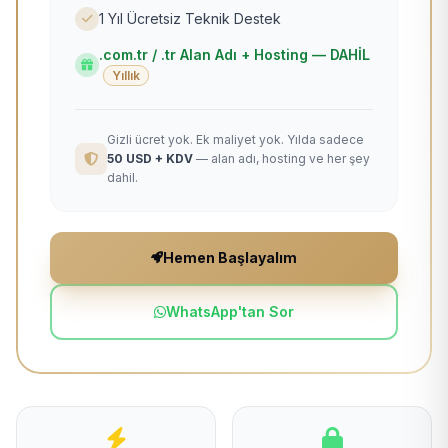
1 Yıl Ücretsiz Teknik Destek
.com.tr / .tr Alan Adı + Hosting — DAHİL
Yıllık
Gizli ücret yok. Ek maliyet yok. Yılda sadece
50 USD + KDV
— alan adı, hosting ve her şey
dahil.
Hemen Başlayalım
WhatsApp'tan Sor