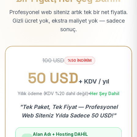
Profesyonel web siteniz artık tek bir net fiyatla.
Gizli ücret yok, ekstra maliyet yok — sadece
sonuç.
100 USD
%50 İNDİRİM
50 USD
+ KDV / yıl
Yıllık ödeme (KDV %20 dahil değil)
Her Şey Dahil
"Tek Paket, Tek Fiyat — Profesyonel
Web Siteniz Yılda Sadece 50 USD!"
Alan Adı + Hosting DAHİL