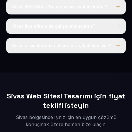
Sivas Web Sitesi Tasarımı için fiyat ne kadar?
Sivas dahil Türkiye’nin her yerinde geçerli yıllık tek
fiyatımız 50 USD + KDV’dir. Alan adı, hosting, SSL ve
Sivas ilçelerinde de çalışıyor musunuz?
temel SEO bu fiyatın içindedir.
Elbette; Sivas iline bağlı bütün ilçelere uzaktan ve
eksiksiz şekilde hizmet sunuyoruz.
Sivas aramalarında üst sıralara çıkabilir miyim?
Sitenizi Sivas odaklı yerel SEO ve AEO içerikleriyle
kuruyoruz; böylece bölgesel aramalarda daha kolay
bulunur hale gelirsiniz.
Sivas Web Sitesi Tasarımı için fiyat
teklifi isteyin
Sivas bölgesinde işiniz için en uygun çözümü
konuşmak üzere hemen bize ulaşın.