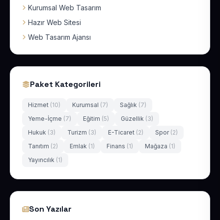
Kurumsal Web Tasarım
Hazır Web Sitesi
Web Tasarım Ajansı
Paket Kategorileri
Hizmet
(10)
Kurumsal
(7)
Sağlık
(7)
Yeme-İçme
(7)
Eğitim
(5)
Güzellik
(3)
Hukuk
(3)
Turizm
(3)
E-Ticaret
(2)
Spor
(2)
Tanıtım
(2)
Emlak
(1)
Finans
(1)
Mağaza
(1)
Yayıncılık
(1)
Son Yazılar