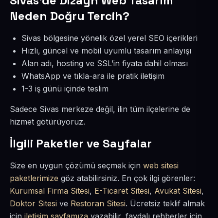
Sivas’de Dizayn Web Tasarım
Neden Doğru Tercih?
Sivas bölgesine yönelik özel yerel SEO içerikleri
Hızlı, güncel ve mobil uyumlu tasarım anlayışı
Alan adı, hosting ve SSL’in fiyata dahil olması
WhatsApp ve tıkla-ara ile pratik iletişim
1-3 iş günü içinde teslim
Sadece Sivas merkeze değil, ilin tüm ilçelerine de
hizmet götürüyoruz.
İlgili Paketler ve Sayfalar
Size en uygun çözümü seçmek için
web sitesi
paketlerimize
göz atabilirsiniz. En çok ilgi görenler:
Kurumsal Firma Sitesi
,
E-Ticaret Sitesi
,
Avukat Sitesi
,
Doktor Sitesi
ve
Restoran Sitesi
. Ücretsiz teklif almak
için
iletişim sayfamıza
yazabilir, faydalı rehberler için