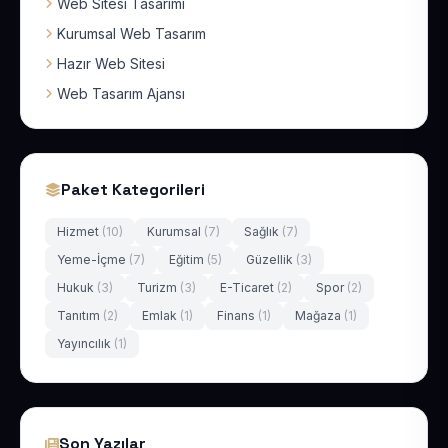
Web Sitesi Tasarımı
Kurumsal Web Tasarım
Hazır Web Sitesi
Web Tasarım Ajansı
Paket Kategorileri
Hizmet
(10)
Kurumsal
(7)
Sağlık
(7)
Yeme-İçme
(7)
Eğitim
(5)
Güzellik
(3)
Hukuk
(3)
Turizm
(3)
E-Ticaret
(2)
Spor
(2)
Tanıtım
(2)
Emlak
(1)
Finans
(1)
Mağaza
(1)
Yayıncılık
(1)
Son Yazılar