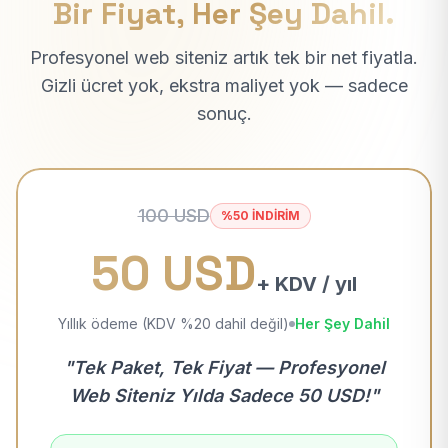
Bir Fiyat, Her Şey Dahil.
Profesyonel web siteniz artık tek bir net fiyatla.
Gizli ücret yok, ekstra maliyet yok — sadece
sonuç.
100 USD
%50 İNDİRİM
50 USD
+ KDV / yıl
Yıllık ödeme (KDV %20 dahil değil)
Her Şey Dahil
"Tek Paket, Tek Fiyat — Profesyonel
Web Siteniz Yılda Sadece 50 USD!"