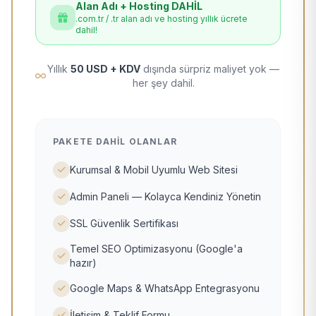
Alan Adı + Hosting DAHİL
.com.tr / .tr alan adı ve hosting yıllık ücrete
dahil!
Yıllık
50 USD + KDV
dışında sürpriz maliyet yok —
her şey dahil.
PAKETE DAHIL OLANLAR
Kurumsal & Mobil Uyumlu Web Sitesi
Admin Paneli — Kolayca Kendiniz Yönetin
SSL Güvenlik Sertifikası
Temel SEO Optimizasyonu (Google'a
hazır)
Google Maps & WhatsApp Entegrasyonu
İletişim & Teklif Formu