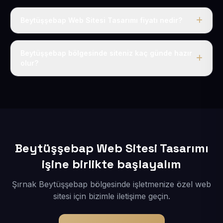
Beytüşşebap Web Sitesi Tasarımı fiyatı nedir?
Tek fiyat uygulanır: yıllık 50 USD + KDV. Bu bedele alan
adı, hosting, SSL ve temel SEO da dahildir.
Beytüşşebap bölgesinde siteniz kaç günde hazır
olur?
İçerikleriniz elimize geçtikten sonra siteniz 1-3 iş günü
içerisinde yayına alınır.
Beytüşşebap Web Sitesi Tasarımı
işine birlikte başlayalım
Şırnak Beytüşşebap bölgesinde işletmenize özel web
sitesi için bizimle iletişime geçin.