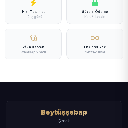
Hızlı Teslimat
Güvenli Ödeme
1-3 iş günü
Kart / Havale
7/24 Destek
Ek Ücret Yok
WhatsApp hattı
Net tek fiyat
Beytüşşebap
Şırnak