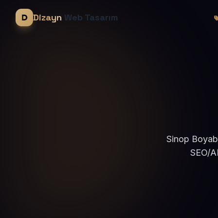
Dizayn
Web Tasarım
Sinop Boyaba
SEO/AE