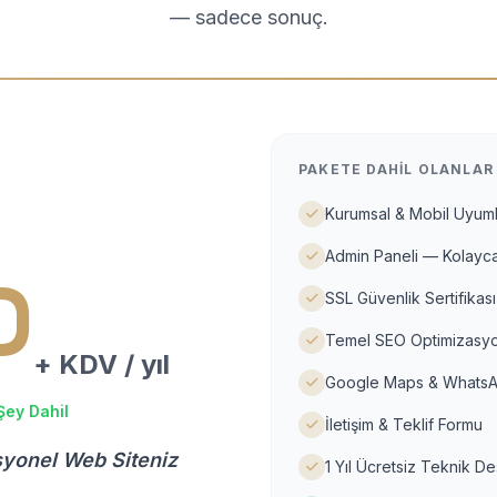
— sadece sonuç.
PAKETE DAHIL OLANLAR
Kurumsal & Mobil Uyuml
Admin Paneli — Kolayca
D
SSL Güvenlik Sertifikası
Temel SEO Optimizasyo
+ KDV / yıl
Google Maps & WhatsA
Şey Dahil
İletişim & Teklif Formu
syonel Web Siteniz
1 Yıl Ücretsiz Teknik D