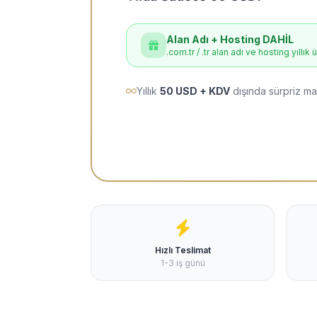
Alan Adı + Hosting DAHİL
.com.tr / .tr alan adı ve hosting yıllık 
Yıllık
50 USD + KDV
dışında sürpriz ma
Hızlı Teslimat
1-3 iş günü