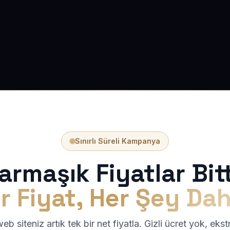
Sınırlı Süreli Kampanya
armaşık Fiyatlar Bitt
r Fiyat, Her Şey Dah
b siteniz artık tek bir net fiyatla. Gizli ücret yok, eks