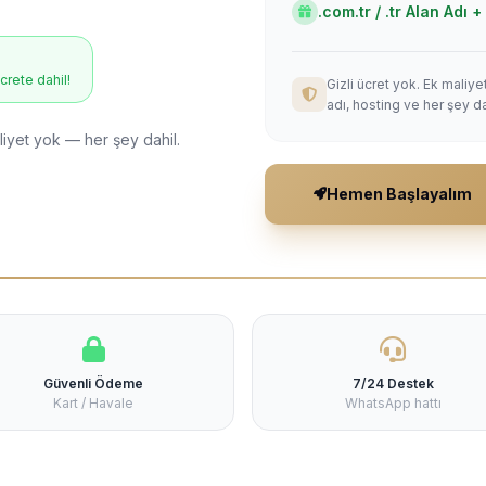
.com.tr / .tr Alan Adı
ücrete dahil!
Gizli ücret yok. Ek maliy
adı, hosting ve her şey da
liyet yok — her şey dahil.
Hemen Başlayalım
Güvenli Ödeme
7/24 Destek
Kart / Havale
WhatsApp hattı