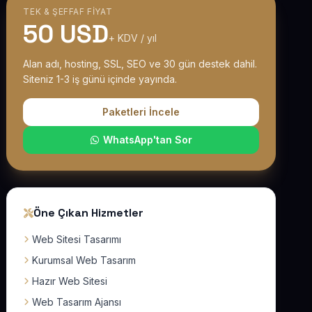
TEK & ŞEFFAF FIYAT
50 USD
+ KDV / yıl
Alan adı, hosting, SSL, SEO ve 30 gün destek dahil.
Siteniz 1-3 iş günü içinde yayında.
Paketleri İncele
WhatsApp'tan Sor
Öne Çıkan Hizmetler
Web Sitesi Tasarımı
Kurumsal Web Tasarım
Hazır Web Sitesi
Web Tasarım Ajansı