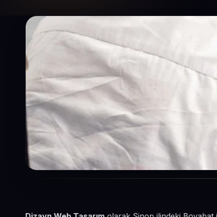
Dizayn Web Tasarım
olarak Sinop ilindeki Boyabat 