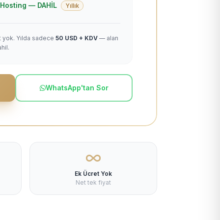
 + Hosting — DAHİL
Yıllık
et yok. Yılda sadece
50 USD + KDV
— alan
hil.
WhatsApp'tan Sor
Ek Ücret Yok
Net tek fiyat