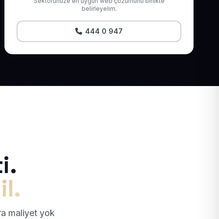
Sektörünüze en uygun web çözümünü birlikte
belirleyelim.
444 0 947
i.
il.
tra maliyet yok