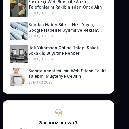
Elektrikçi Web Sitesi ile Arıza
Telefonlarını Rakibinizden Önce Alın
28 Mayıs 2026
Sıfırdan Haber Sitesi: Hızlı Yayın,
Google Haberler Uyumu ve Reklam
Geliri
27 Mayıs 2026
Halı Yıkamada Online Talep: Sokak
Sokak İş Büyütme Rehberi
26 Mayıs 2026
Sigorta Acentesi İçin Web Sitesi: Teklif
Talebini Müşteriye Çevirin
25 Mayıs 2026
Sorunuz mu var?