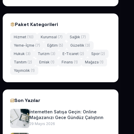
Paket Kategorileri
Hizmet
(10)
Kurumsal
(7)
Sağlık
(7)
Yeme-İçme
(7)
Eğitim
(5)
Güzellik
(3)
Hukuk
(3)
Turizm
(3)
E-Ticaret
(2)
Spor
(2)
Tanıtım
(2)
Emlak
(1)
Finans
(1)
Mağaza
(1)
Yayıncılık
(1)
Son Yazılar
İnternetten Satışa Geçin: Online
Mağazanızı Gece Gündüz Çalıştırın
29 Mayıs 2026