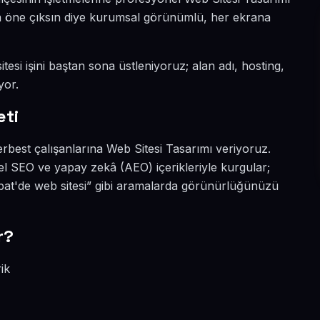
ada öne çıksın diye kurumsal görünümlü, her ekrana
tesi işini baştan sona üstleniyoruz; alan adı, hosting,
yor.
eti
rbest çalışanlarına Web Sitesi Tasarımı veriyoruz.
l SEO ve yapay zekâ (AEO) içerikleriyle kurgular;
bat'de web sitesi” gibi aramalarda görünürlüğünüzü
r?
ik