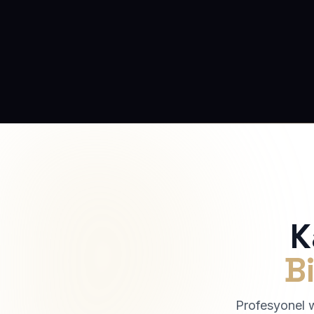
K
Bi
Profesyonel we