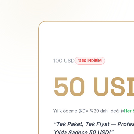
100 USD
%50 İNDİRİM
50 US
Yıllık ödeme (KDV %20 dahil değil)
Her 
"Tek Paket, Tek Fiyat — Profe
Yılda Sadece 50 USD!"