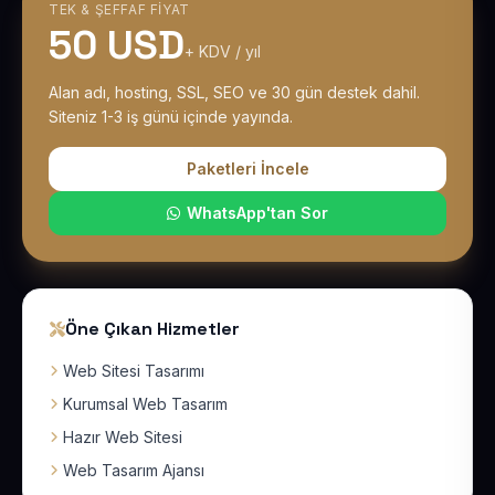
TEK & ŞEFFAF FIYAT
50 USD
+ KDV / yıl
Alan adı, hosting, SSL, SEO ve 30 gün destek dahil.
Siteniz 1-3 iş günü içinde yayında.
Paketleri İncele
WhatsApp'tan Sor
Öne Çıkan Hizmetler
Web Sitesi Tasarımı
Kurumsal Web Tasarım
Hazır Web Sitesi
Web Tasarım Ajansı