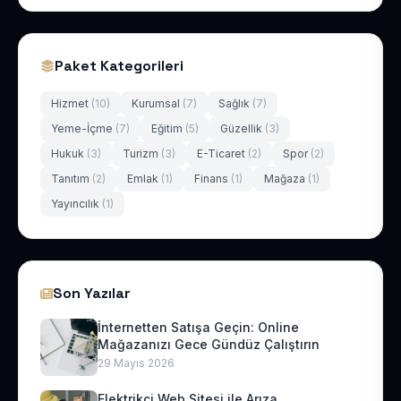
Paket Kategorileri
Hizmet
(10)
Kurumsal
(7)
Sağlık
(7)
Yeme-İçme
(7)
Eğitim
(5)
Güzellik
(3)
Hukuk
(3)
Turizm
(3)
E-Ticaret
(2)
Spor
(2)
Tanıtım
(2)
Emlak
(1)
Finans
(1)
Mağaza
(1)
Yayıncılık
(1)
Son Yazılar
İnternetten Satışa Geçin: Online
Mağazanızı Gece Gündüz Çalıştırın
29 Mayıs 2026
Elektrikçi Web Sitesi ile Arıza