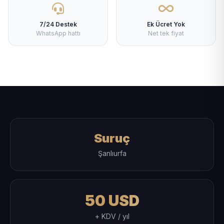
7/24 Destek
Ek Ücret Yok
WhatsApp hattı
Net tek fiyat
Suruç
Şanlıurfa
50 USD
+ KDV / yıl