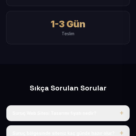
1-3 Gün
Teslim
Sıkça Sorulan Sorular
Suruç Web Sitesi Tasarımı fiyatı nedir?
Tek fiyat uygulanır: yıllık 50 USD + KDV. Bu bedele alan
adı, hosting, SSL ve temel SEO da dahildir.
Suruç bölgesinde siteniz kaç günde hazır olur?