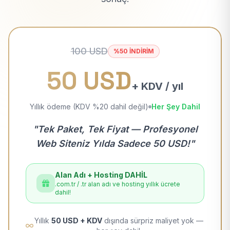
100 USD
%50 İNDİRİM
50 USD
+ KDV / yıl
Yıllık ödeme (KDV %20 dahil değil)
Her Şey Dahil
"Tek Paket, Tek Fiyat — Profesyonel
Web Siteniz Yılda Sadece 50 USD!"
Alan Adı + Hosting DAHİL
.com.tr / .tr alan adı ve hosting yıllık ücrete
dahil!
Yıllık
50 USD + KDV
dışında sürpriz maliyet yok —