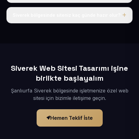
Tek fiyat uygulanır: yıllık 50 USD + KDV. Bu bedele alan
adı, hosting, SSL ve temel SEO da dahildir.
Siverek bölgesinde siteniz kaç günde hazır olur?
İçerikleriniz elimize geçtikten sonra siteniz 1-3 iş günü
içerisinde yayına alınır.
Siverek Web Sitesi Tasarımı işine
birlikte başlayalım
Şanlıurfa Siverek bölgesinde işletmenize özel web
sitesi için bizimle iletişime geçin.
Hemen Teklif İste