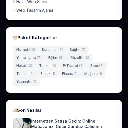
Hazır Web Sitesi
Web Tasarım Ajansı
Paket Kategorileri
Hizmet
(10)
Kurumsal
(7)
Sağlık
(7)
Yeme-İçme
(7)
Eğitim
(5)
Güzellik
(3)
Hukuk
(3)
Turizm
(3)
E-Ticaret
(2)
Spor
(2)
Tanıtım
(2)
Emlak
(1)
Finans
(1)
Mağaza
(1)
Yayıncılık
(1)
Son Yazılar
İnternetten Satışa Geçin: Online
Mağazanızı Gece Gündüz Çalıştırın