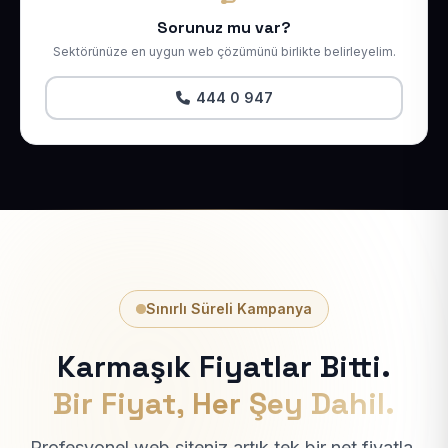
Sorunuz mu var?
Sektörünüze en uygun web çözümünü birlikte belirleyelim.
444 0 947
Sınırlı Süreli Kampanya
Karmaşık Fiyatlar Bitti.
Bir Fiyat, Her Şey Dahil.
Profesyonel web siteniz artık tek bir net fiyatla.