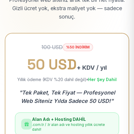
Gizli ücret yok, ekstra maliyet yok — sadece
sonuç.
100 USD
%50 İNDİRİM
50 USD
+ KDV / yıl
Yıllık ödeme (KDV %20 dahil değil)
Her Şey Dahil
"Tek Paket, Tek Fiyat — Profesyonel
Web Siteniz Yılda Sadece 50 USD!"
Alan Adı + Hosting DAHİL
.com.tr / .tr alan adı ve hosting yıllık ücrete
dahil!