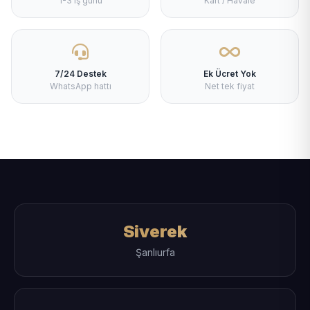
1-3 iş günü
Kart / Havale
7/24 Destek
Ek Ücret Yok
WhatsApp hattı
Net tek fiyat
Siverek
Şanlıurfa