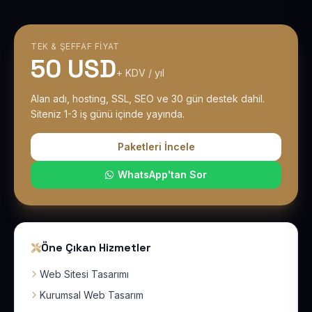
TEK & ŞEFFAF FIYAT
50 USD
+ KDV / yıl
Alan adı, hosting, SSL, SEO ve 30 gün destek dahil.
Siteniz 1-3 iş günü içinde yayında.
Paketleri İncele
WhatsApp'tan Sor
Öne Çıkan Hizmetler
Web Sitesi Tasarımı
Kurumsal Web Tasarım