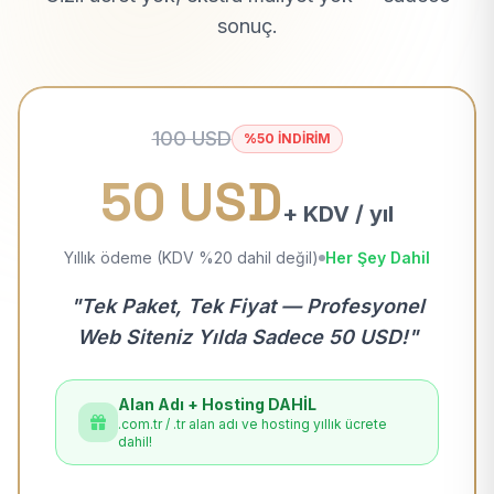
sonuç.
100 USD
%50 İNDİRİM
50 USD
+ KDV / yıl
Yıllık ödeme (KDV %20 dahil değil)
Her Şey Dahil
"Tek Paket, Tek Fiyat — Profesyonel
Web Siteniz Yılda Sadece 50 USD!"
Alan Adı + Hosting DAHİL
.com.tr / .tr alan adı ve hosting yıllık ücrete
dahil!