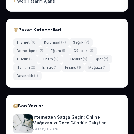
Web Tasarım Ajansı
Paket Kategorileri
Hizmet
(10)
Kurumsal
(7)
Sağlık
(7)
Yeme-İçme
(7)
Eğitim
(5)
Güzellik
(3)
Hukuk
(3)
Turizm
(3)
E-Ticaret
(2)
Spor
(2)
Tanıtım
(2)
Emlak
(1)
Finans
(1)
Mağaza
(1)
Yayıncılık
(1)
Son Yazılar
İnternetten Satışa Geçin: Online
Mağazanızı Gece Gündüz Çalıştırın
29 Mayıs 2026