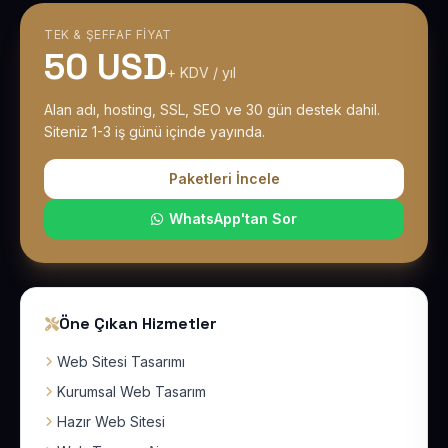
TEK & ŞEFFAF FIYAT
50 USD
+ KDV / yıl
Alan adı, hosting, SSL, SEO ve 30 gün destek dahil.
Siteniz 1-3 iş günü içinde yayında.
Paketleri İncele
WhatsApp'tan Sor
Öne Çıkan Hizmetler
Web Sitesi Tasarımı
Kurumsal Web Tasarım
Hazır Web Sitesi