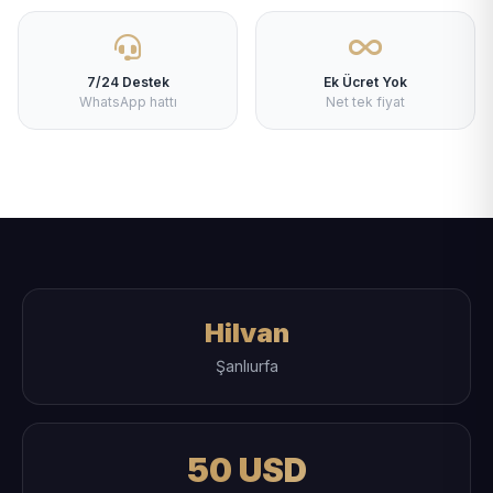
7/24 Destek
Ek Ücret Yok
WhatsApp hattı
Net tek fiyat
Hilvan
Şanlıurfa
50 USD