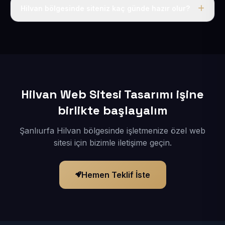
adı, hosting, SSL ve temel SEO da dahildir.
Hilvan bölgesinde siteniz kaç günde hazır olur?
İçerikleriniz elimize geçtikten sonra siteniz 1-3 iş günü
içerisinde yayına alınır.
Hilvan Web Sitesi Tasarımı işine
birlikte başlayalım
Şanlıurfa Hilvan bölgesinde işletmenize özel web
sitesi için bizimle iletişime geçin.
Hemen Teklif İste