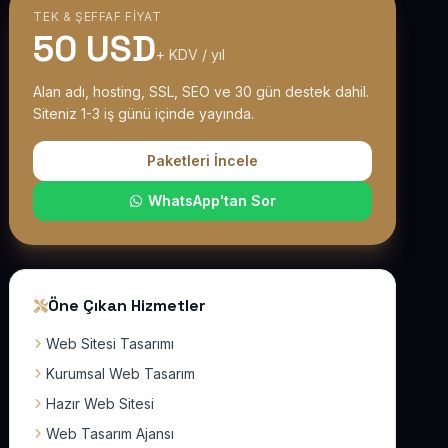
TEK & ŞEFFAF FIYAT
50 USD
+ KDV / yıl
Alan adı, hosting, SSL, SEO ve 30 gün destek dahil.
Siteniz 1-3 iş günü içinde yayında.
Paketleri İncele
WhatsApp'tan Sor
Öne Çıkan Hizmetler
Web Sitesi Tasarımı
Kurumsal Web Tasarım
Hazır Web Sitesi
Web Tasarım Ajansı