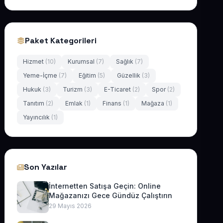
Paket Kategorileri
Hizmet
(10)
Kurumsal
(7)
Sağlık
(7)
Yeme-İçme
(7)
Eğitim
(5)
Güzellik
(3)
Hukuk
(3)
Turizm
(3)
E-Ticaret
(2)
Spor
(2)
Tanıtım
(2)
Emlak
(1)
Finans
(1)
Mağaza
(1)
Yayıncılık
(1)
Son Yazılar
İnternetten Satışa Geçin: Online
Mağazanızı Gece Gündüz Çalıştırın
29 Mayıs 2026