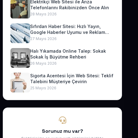
Elektrikçi Web Sitesi ile Arıza
Telefonlarını Rakibinizden Önce Alın
28 Mayıs 2026
Sıfırdan Haber Sitesi: Hızlı Yayın,
Google Haberler Uyumu ve Reklam
Geliri
27 Mayıs 2026
Halı Yıkamada Online Talep: Sokak
Sokak İş Büyütme Rehberi
26 Mayıs 2026
Sigorta Acentesi İçin Web Sitesi: Teklif
Talebini Müşteriye Çevirin
25 Mayıs 2026
Sorunuz mu var?