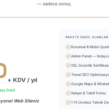
— sadece sonuç.
PAKETE DAHIL OLANLAR
Kurumsal & Mobil Uyuml
Admin Paneli — Kolayca
D
SSL Güvenlik Sertifikası
Temel SEO Optimizasyo
+ KDV / yıl
Google Maps & WhatsA
Şey Dahil
İletişim & Teklif Formu
syonel Web Siteniz
1 Yıl Ücretsiz Teknik D