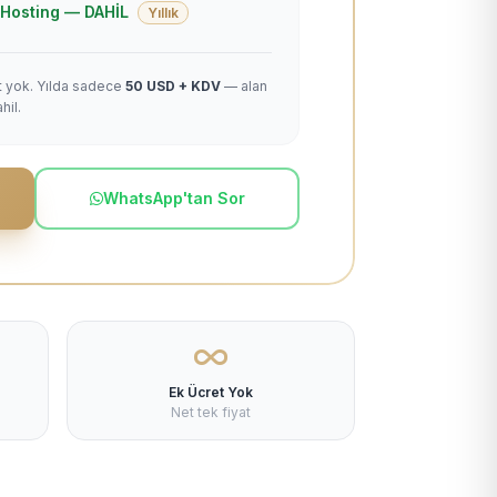
 + Hosting — DAHİL
Yıllık
et yok. Yılda sadece
50 USD + KDV
— alan
hil.
WhatsApp'tan Sor
Ek Ücret Yok
Net tek fiyat