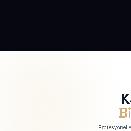
K
Bi
Profesyonel we