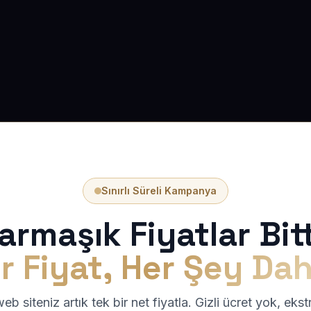
Sınırlı Süreli Kampanya
armaşık Fiyatlar Bitt
r Fiyat, Her Şey Dah
b siteniz artık tek bir net fiyatla. Gizli ücret yok, eks