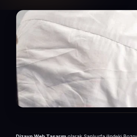
Dizayn Web Tasarım
olarak Şanlıurfa ilindeki Bozov