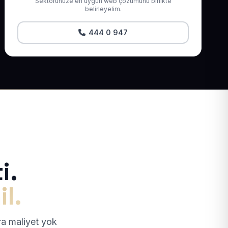
Sektörünüze en uygun web çözümünü birlikte
belirleyelim.
444 0 947
i.
il.
tra maliyet yok