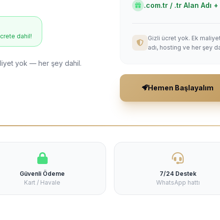
.com.tr / .tr Alan Adı
ücrete dahil!
Gizli ücret yok. Ek maliy
adı, hosting ve her şey da
liyet yok — her şey dahil.
Hemen Başlayalım
Güvenli Ödeme
7/24 Destek
Kart / Havale
WhatsApp hattı