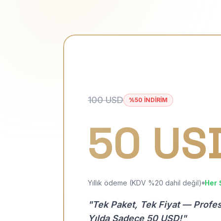
100 USD
%50 İNDİRİM
50 US
Yıllık ödeme (KDV %20 dahil değil)
Her 
"Tek Paket, Tek Fiyat — Profe
Yılda Sadece 50 USD!"