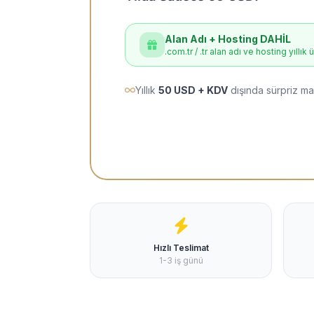
Alan Adı + Hosting DAHİL
.com.tr / .tr alan adı ve hosting yıllık 
Yıllık
50 USD + KDV
dışında sürpriz ma
Hızlı Teslimat
1-3 iş günü