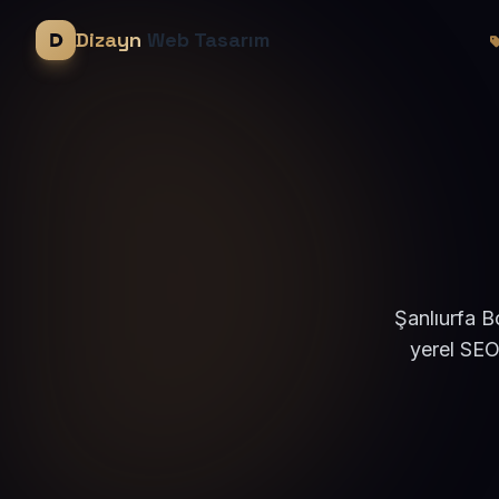
Dizayn
Web Tasarım
Şanlıurfa B
yerel SEO