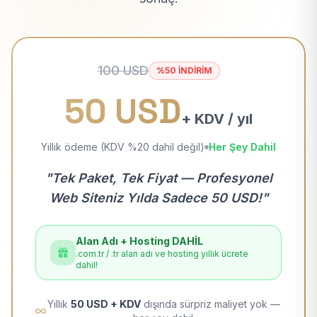
100 USD
%50 İNDİRİM
50 USD
+ KDV / yıl
Yıllık ödeme (KDV %20 dahil değil)
Her Şey Dahil
"Tek Paket, Tek Fiyat — Profesyonel
Web Siteniz Yılda Sadece 50 USD!"
Alan Adı + Hosting DAHİL
.com.tr / .tr alan adı ve hosting yıllık ücrete
dahil!
Yıllık
50 USD + KDV
dışında sürpriz maliyet yok —