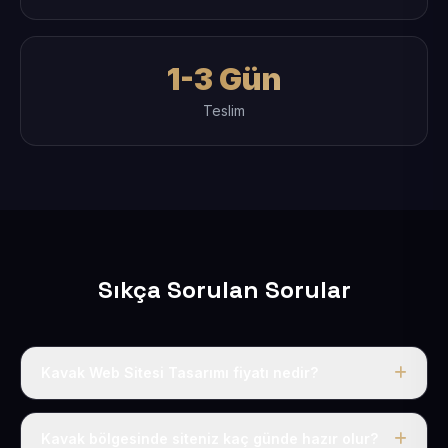
1-3 Gün
Teslim
Sıkça Sorulan Sorular
Kavak Web Sitesi Tasarımı fiyatı nedir?
Tek fiyat uygulanır: yıllık 50 USD + KDV. Bu bedele alan
adı, hosting, SSL ve temel SEO da dahildir.
Kavak bölgesinde siteniz kaç günde hazır olur?