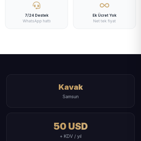
7/24 Destek
Ek Ücret Yok
WhatsApp hattı
Net tek fiyat
Kavak
Samsun
50 USD
+ KDV / yıl