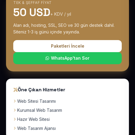
TEK & ŞEFFAF FIYAT
50 USD
+ KDV / yıl
Alan adı, hosting, SSL, SEO ve 30 gün destek dahil.
Siteniz 1-3 iş günü içinde yayında.
Paketleri İncele
WhatsApp'tan Sor
Öne Çıkan Hizmetler
Web Sitesi Tasarımı
Kurumsal Web Tasarım
Hazır Web Sitesi
Web Tasarım Ajansı