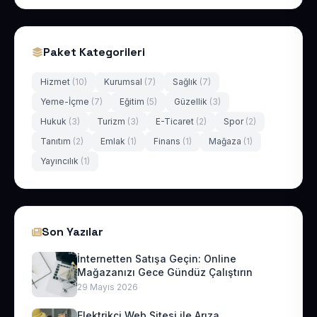
Paket Kategorileri
Hizmet
(10)
Kurumsal
(7)
Sağlık
(7)
Yeme-İçme
(7)
Eğitim
(5)
Güzellik
(3)
Hukuk
(3)
Turizm
(3)
E-Ticaret
(2)
Spor
(2)
Tanıtım
(2)
Emlak
(1)
Finans
(1)
Mağaza
(1)
Yayıncılık
(1)
Son Yazılar
İnternetten Satışa Geçin: Online
Mağazanızı Gece Gündüz Çalıştırın
29 Mayıs 2026
Elektrikçi Web Sitesi ile Arıza