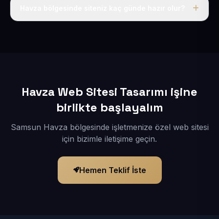
adı, hosting, SSL ve temel SEO da dahildir.
Havza bölgesinde siteniz kaç günde hazır olur?
İçerikleriniz elimize geçtikten sonra siteniz 1-3 iş günü
içerisinde yayına alınır.
Havza Web Sitesi Tasarımı işine
birlikte başlayalım
Samsun Havza bölgesinde işletmenize özel web sitesi
için bizimle iletişime geçin.
Hemen Teklif İste