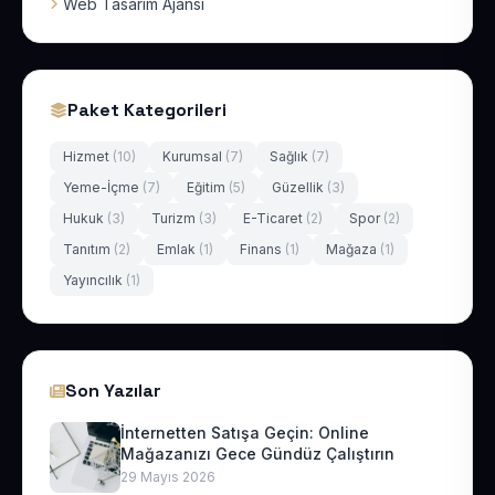
Web Tasarım Ajansı
Paket Kategorileri
Hizmet
(10)
Kurumsal
(7)
Sağlık
(7)
Yeme-İçme
(7)
Eğitim
(5)
Güzellik
(3)
Hukuk
(3)
Turizm
(3)
E-Ticaret
(2)
Spor
(2)
Tanıtım
(2)
Emlak
(1)
Finans
(1)
Mağaza
(1)
Yayıncılık
(1)
Son Yazılar
İnternetten Satışa Geçin: Online
Mağazanızı Gece Gündüz Çalıştırın
29 Mayıs 2026