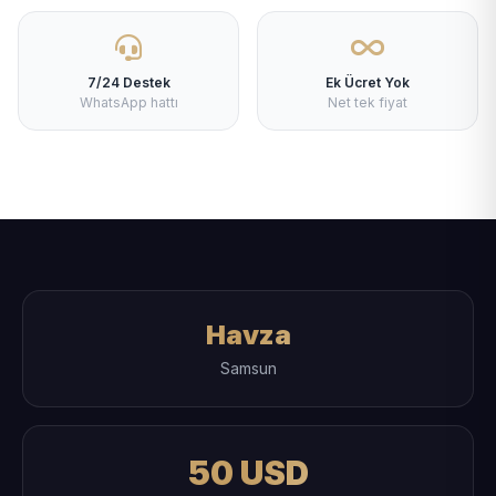
7/24 Destek
Ek Ücret Yok
WhatsApp hattı
Net tek fiyat
Havza
Samsun
50 USD