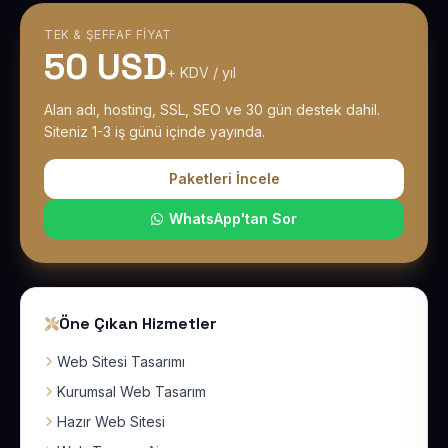
TEK & ŞEFFAF FIYAT
50 USD
+ KDV / yıl
Alan adı, hosting, SSL, SEO ve 30 gün destek dahil.
Siteniz 1-3 iş günü içinde yayında.
Paketleri İncele
WhatsApp'tan Sor
Öne Çıkan Hizmetler
Web Sitesi Tasarımı
Kurumsal Web Tasarım
Hazır Web Sitesi