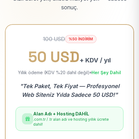
sonuç.
100 USD
%50 İNDİRİM
50 USD
+ KDV / yıl
Yıllık ödeme (KDV %20 dahil değil)
Her Şey Dahil
"Tek Paket, Tek Fiyat — Profesyonel
Web Siteniz Yılda Sadece 50 USD!"
Alan Adı + Hosting DAHİL
.com.tr / .tr alan adı ve hosting yıllık ücrete
dahil!