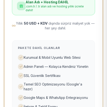
Alan Adı + Hosting DAHİL
.com.tr / .tr alan adı ve hosting yıllık ücrete
dahil!
Yıllık
50 USD + KDV
dışında sürpriz maliyet yok —
her şey dahil.
PAKETE DAHIL OLANLAR
Kurumsal & Mobil Uyumlu Web Sitesi
Admin Paneli — Kolayca Kendiniz Yönetin
SSL Güvenlik Sertifikası
Temel SEO Optimizasyonu (Google'a
hazır)
Google Maps & WhatsApp Entegrasyonu
İletişim & Teklif Formu