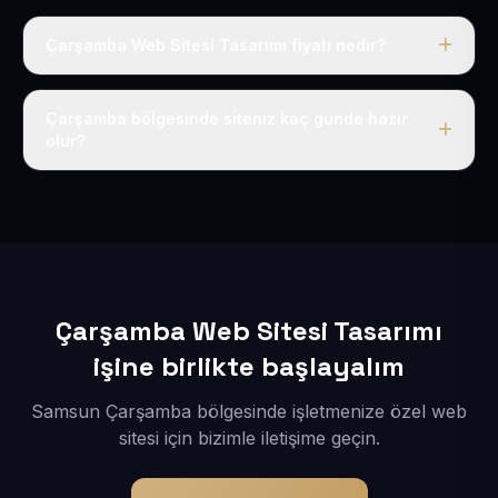
Çarşamba Web Sitesi Tasarımı fiyatı nedir?
Tek fiyat uygulanır: yıllık 50 USD + KDV. Bu bedele alan
adı, hosting, SSL ve temel SEO da dahildir.
Çarşamba bölgesinde siteniz kaç günde hazır
olur?
İçerikleriniz elimize geçtikten sonra siteniz 1-3 iş günü
içerisinde yayına alınır.
Çarşamba Web Sitesi Tasarımı
işine birlikte başlayalım
Samsun Çarşamba bölgesinde işletmenize özel web
sitesi için bizimle iletişime geçin.