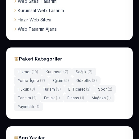
Web Sitesi Tasarımı
Kurumsal Web Tasarım
Hazır Web Sitesi
Web Tasarım Ajansı
Paket Kategorileri
Hizmet
(10)
Kurumsal
(7)
Sağlık
(7)
Yeme-İçme
(7)
Eğitim
(5)
Güzellik
(3)
Hukuk
(3)
Turizm
(3)
E-Ticaret
(2)
Spor
(2)
Tanıtım
(2)
Emlak
(1)
Finans
(1)
Mağaza
(1)
Yayıncılık
(1)
Son Yazılar