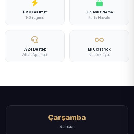
Hızlı Teslimat
Güvenli Ödeme
1-3 iş günü
Kart / Havale
7/24 Destek
Ek Ücret Yok
WhatsApp hattı
Net tek fiyat
Çarşamba
Samsun