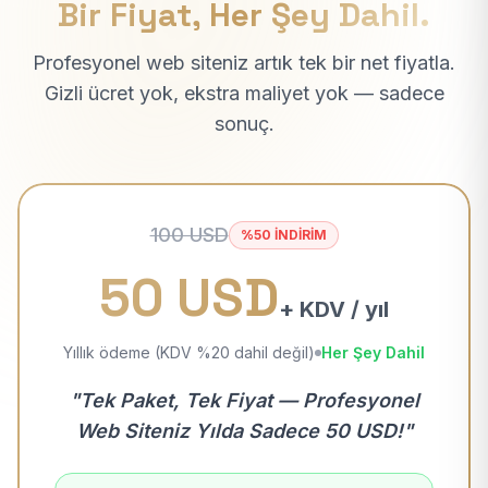
Bir Fiyat, Her Şey Dahil.
Profesyonel web siteniz artık tek bir net fiyatla.
Gizli ücret yok, ekstra maliyet yok — sadece
sonuç.
100 USD
%50 İNDİRİM
50 USD
+ KDV / yıl
Yıllık ödeme (KDV %20 dahil değil)
Her Şey Dahil
"Tek Paket, Tek Fiyat — Profesyonel
Web Siteniz Yılda Sadece 50 USD!"