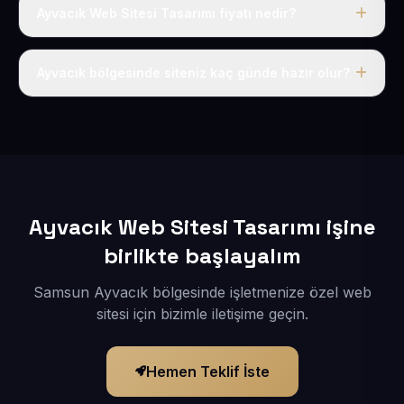
Ayvacık Web Sitesi Tasarımı fiyatı nedir?
Tek fiyat uygulanır: yıllık 50 USD + KDV. Bu bedele alan
adı, hosting, SSL ve temel SEO da dahildir.
Ayvacık bölgesinde siteniz kaç günde hazır olur?
İçerikleriniz elimize geçtikten sonra siteniz 1-3 iş günü
içerisinde yayına alınır.
Ayvacık Web Sitesi Tasarımı işine
birlikte başlayalım
Samsun Ayvacık bölgesinde işletmenize özel web
sitesi için bizimle iletişime geçin.
Hemen Teklif İste