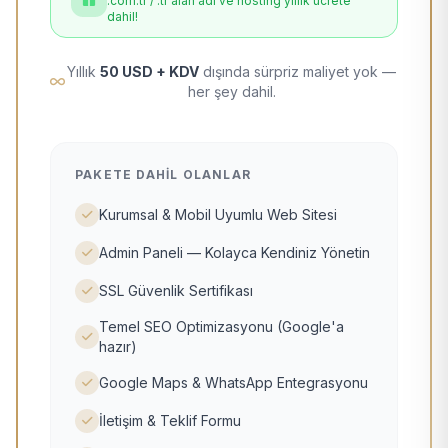
.com.tr / .tr alan adı ve hosting yıllık ücrete
dahil!
Yıllık
50 USD + KDV
dışında sürpriz maliyet yok —
her şey dahil.
PAKETE DAHIL OLANLAR
Kurumsal & Mobil Uyumlu Web Sitesi
Admin Paneli — Kolayca Kendiniz Yönetin
SSL Güvenlik Sertifikası
Temel SEO Optimizasyonu (Google'a
hazır)
Google Maps & WhatsApp Entegrasyonu
İletişim & Teklif Formu