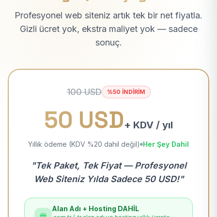
Profesyonel web siteniz artık tek bir net fiyatla.
Gizli ücret yok, ekstra maliyet yok — sadece
sonuç.
100 USD
%50 İNDİRİM
50 USD
+ KDV / yıl
Yıllık ödeme (KDV %20 dahil değil)
Her Şey Dahil
"Tek Paket, Tek Fiyat — Profesyonel
Web Siteniz Yılda Sadece 50 USD!"
Alan Adı + Hosting DAHİL