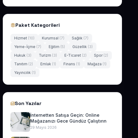
Paket Kategorileri
Hizmet
(10)
Kurumsal
(7)
Sağlık
(7)
Yeme-İçme
(7)
Eğitim
(5)
Güzellik
(3)
Hukuk
(3)
Turizm
(3)
E-Ticaret
(2)
Spor
(2)
Tanıtım
(2)
Emlak
(1)
Finans
(1)
Mağaza
(1)
Yayıncılık
(1)
Son Yazılar
İnternetten Satışa Geçin: Online
Mağazanızı Gece Gündüz Çalıştırın
29 Mayıs 2026