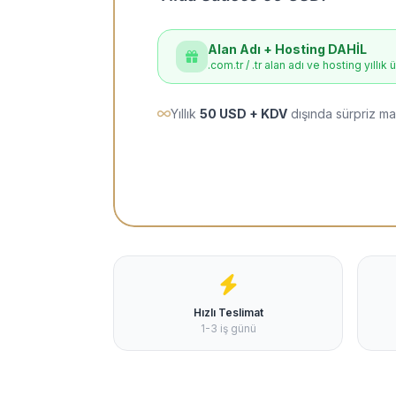
Alan Adı + Hosting DAHİL
.com.tr / .tr alan adı ve hosting yıllık 
Yıllık
50 USD + KDV
dışında sürpriz ma
Hızlı Teslimat
1-3 iş günü