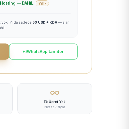
 + Hosting — DAHİL
Yıllık
et yok. Yılda sadece
50 USD + KDV
— alan
hil.
WhatsApp'tan Sor
Ek Ücret Yok
Net tek fiyat