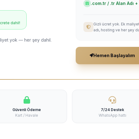
.com.tr / .tr Alan Adı
ücrete dahil!
Gizli ücret yok. Ek maliy
adı, hosting ve her şey da
liyet yok — her şey dahil.
Hemen Başlayalım
Güvenli Ödeme
7/24 Destek
Kart / Havale
WhatsApp hattı