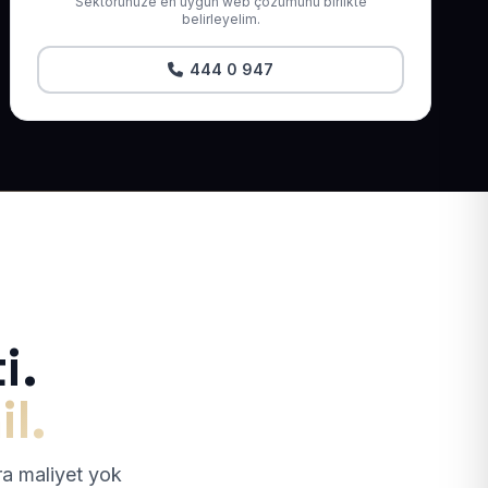
Sektörünüze en uygun web çözümünü birlikte
belirleyelim.
444 0 947
i.
il.
tra maliyet yok