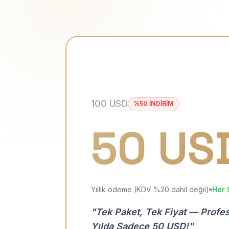
100 USD
%50 İNDİRİM
50 US
Yıllık ödeme (KDV %20 dahil değil)
Her 
"Tek Paket, Tek Fiyat — Profe
Yılda Sadece 50 USD!"