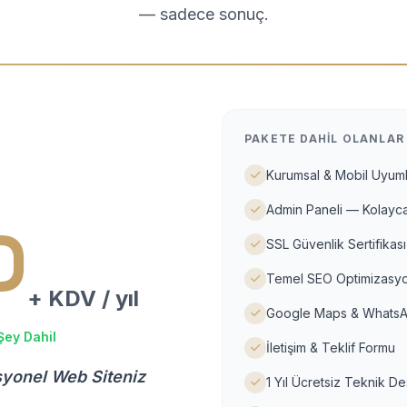
— sadece sonuç.
PAKETE DAHIL OLANLAR
Kurumsal & Mobil Uyuml
Admin Paneli — Kolayca
D
SSL Güvenlik Sertifikası
Temel SEO Optimizasyo
+ KDV / yıl
Google Maps & WhatsA
Şey Dahil
İletişim & Teklif Formu
syonel Web Siteniz
1 Yıl Ücretsiz Teknik D