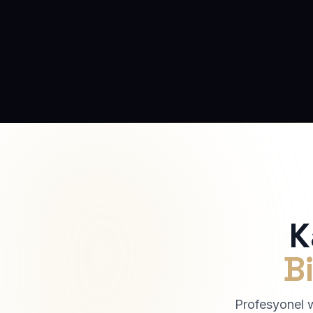
K
Bi
Profesyonel we