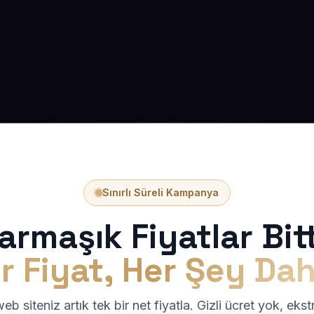
Sınırlı Süreli Kampanya
armaşık Fiyatlar Bitt
r Fiyat, Her Şey Dah
b siteniz artık tek bir net fiyatla. Gizli ücret yok, eks