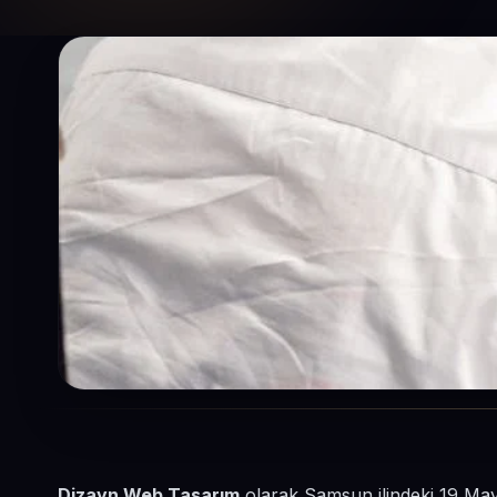
Dizayn Web Tasarım
olarak Samsun ilindeki 19 Mayı