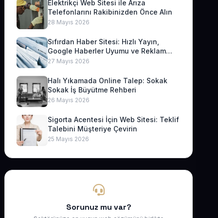
Elektrikçi Web Sitesi ile Arıza
Telefonlarını Rakibinizden Önce Alın
28 Mayıs 2026
Sıfırdan Haber Sitesi: Hızlı Yayın,
Google Haberler Uyumu ve Reklam
Geliri
27 Mayıs 2026
Halı Yıkamada Online Talep: Sokak
Sokak İş Büyütme Rehberi
26 Mayıs 2026
Sigorta Acentesi İçin Web Sitesi: Teklif
Talebini Müşteriye Çevirin
25 Mayıs 2026
Sorunuz mu var?