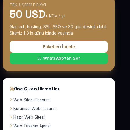
TEK & ŞEFFAF FIYAT
50 USD
+ KDV / yıl
Alan adı, hosting, SSL, SEO ve 30 gün destek dahil.
Siteniz 1-3 iş günü içinde yayında.
Paketleri İncele
WhatsApp'tan Sor
Öne Çıkan Hizmetler
Web Sitesi Tasarımı
Kurumsal Web Tasarım
Hazır Web Sitesi
Web Tasarım Ajansı