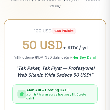
sonuç.
100 USD
%50 İNDİRİM
50 USD
+ KDV / yıl
Yıllık ödeme (KDV %20 dahil değil)
Her Şey Dahil
"Tek Paket, Tek Fiyat — Profesyonel
Web Siteniz Yılda Sadece 50 USD!"
Alan Adı + Hosting DAHİL
.com.tr / .tr alan adı ve hosting yıllık ücrete
dahil!