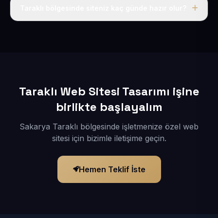
adı, hosting, SSL ve temel SEO da dahildir.
Taraklı bölgesinde siteniz kaç günde hazır olur?
İçerikleriniz elimize geçtikten sonra siteniz 1-3 iş günü
içerisinde yayına alınır.
Taraklı Web Sitesi Tasarımı işine
birlikte başlayalım
Sakarya Taraklı bölgesinde işletmenize özel web
sitesi için bizimle iletişime geçin.
Hemen Teklif İste