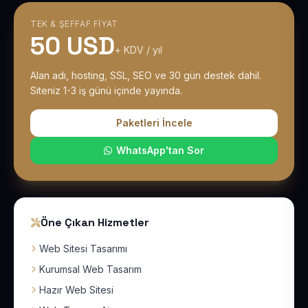
TEK & ŞEFFAF FIYAT
50 USD
+ KDV / yıl
Alan adı, hosting, SSL, SEO ve 30 gün destek dahil.
Siteniz 1-3 iş günü içinde yayında.
Paketleri İncele
WhatsApp'tan Sor
Öne Çıkan Hizmetler
Web Sitesi Tasarımı
Kurumsal Web Tasarım
Hazır Web Sitesi