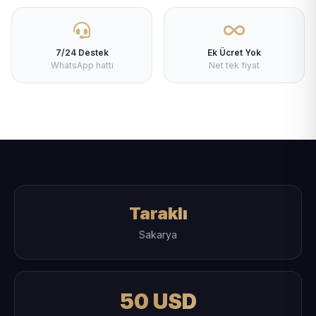
7/24 Destek
Ek Ücret Yok
WhatsApp hattı
Net tek fiyat
Taraklı
Sakarya
50 USD