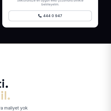
Sektörünüze en uygun web çözümünü birlikte
belirleyelim.
444 0 947
i.
il.
tra maliyet yok