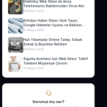
Elektrikçi Web Sitesi ile Arıza
Telefonlarını Rakibinizden Önce Alın
28 Mayıs 2026
Sıfırdan Haber Sitesi: Hızlı Yayın,
Google Haberler Uyumu ve Reklam
Geliri
27 Mayıs 2026
Halı Yıkamada Online Talep: Sokak
Sokak İş Büyütme Rehberi
26 Mayıs 2026
Sigorta Acentesi İçin Web Sitesi: Teklif
Talebini Müşteriye Çevirin
25 Mayıs 2026
Sorunuz mu var?