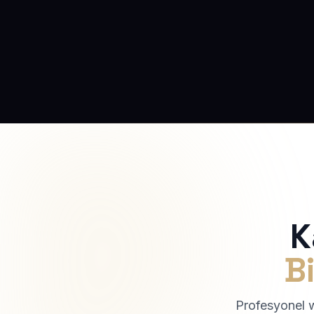
K
Bi
Profesyonel we