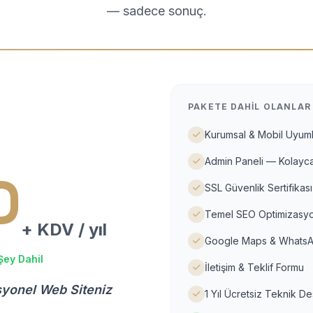
— sadece sonuç.
PAKETE DAHIL OLANLAR
Kurumsal & Mobil Uyuml
Admin Paneli — Kolayca
D
SSL Güvenlik Sertifikası
Temel SEO Optimizasyo
+ KDV / yıl
Google Maps & WhatsA
Şey Dahil
İletişim & Teklif Formu
syonel Web Siteniz
1 Yıl Ücretsiz Teknik D