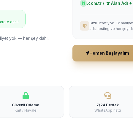
.com.tr / .tr Alan Adı
ücrete dahil!
Gizli ücret yok. Ek maliy
adı, hosting ve her şey da
liyet yok — her şey dahil.
Hemen Başlayalım
Güvenli Ödeme
7/24 Destek
Kart / Havale
WhatsApp hattı