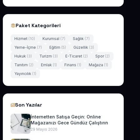
Paket Kategorileri
Hizmet
(10)
Kurumsal
(7)
Sağlık
(7)
Yeme-İçme
(7)
Eğitim
(5)
Güzellik
(3)
Hukuk
(3)
Turizm
(3)
E-Ticaret
(2)
Spor
(2)
Tanıtım
(2)
Emlak
(1)
Finans
(1)
Mağaza
(1)
Yayıncılık
(1)
Son Yazılar
İnternetten Satışa Geçin: Online
Mağazanızı Gece Gündüz Çalıştırın
29 Mayıs 2026