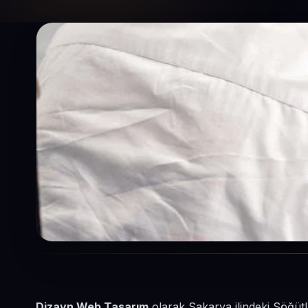
Dizayn Web Tasarım
olarak Sakarya ilindeki Söğütl