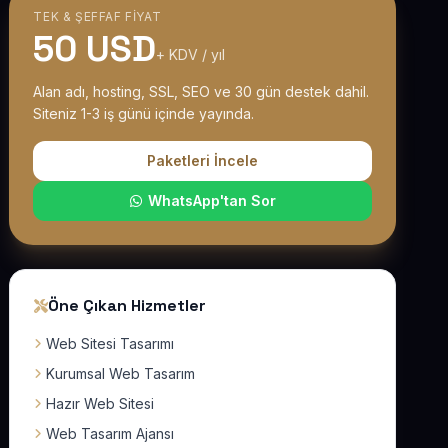
TEK & ŞEFFAF FIYAT
50 USD
+ KDV / yıl
Alan adı, hosting, SSL, SEO ve 30 gün destek dahil.
Siteniz 1-3 iş günü içinde yayında.
Paketleri İncele
WhatsApp'tan Sor
Öne Çıkan Hizmetler
Web Sitesi Tasarımı
Kurumsal Web Tasarım
Hazır Web Sitesi
Web Tasarım Ajansı