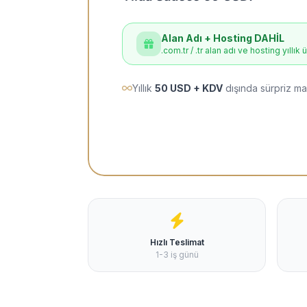
Alan Adı + Hosting DAHİL
.com.tr / .tr alan adı ve hosting yıllık 
Yıllık
50 USD + KDV
dışında sürpriz ma
Hızlı Teslimat
1-3 iş günü