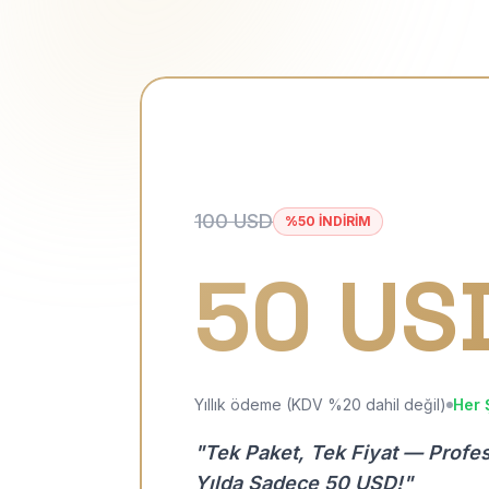
100 USD
%50 İNDİRİM
50 US
Yıllık ödeme (KDV %20 dahil değil)
Her 
"Tek Paket, Tek Fiyat — Profe
Yılda Sadece 50 USD!"