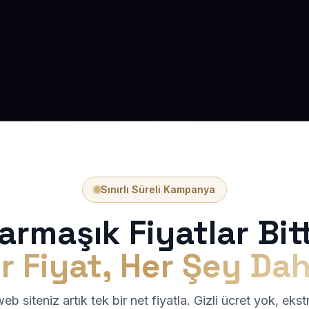
Sınırlı Süreli Kampanya
armaşık Fiyatlar Bitt
r Fiyat, Her Şey Dah
b siteniz artık tek bir net fiyatla. Gizli ücret yok, eks