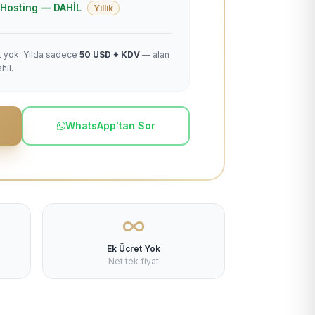
 + Hosting — DAHİL
Yıllık
et yok. Yılda sadece
50 USD + KDV
— alan
hil.
WhatsApp'tan Sor
Ek Ücret Yok
Net tek fiyat