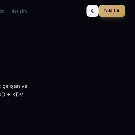
Teklif Al
da
İletişim
 çalışan ve
USD + KDV.