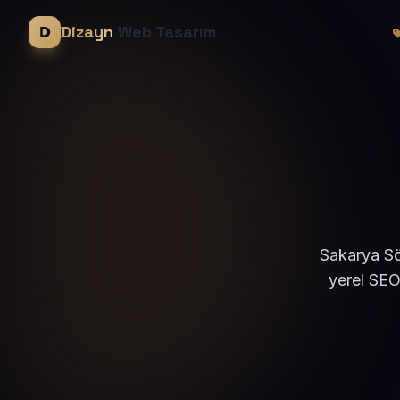
Dizayn
Web Tasarım
Sakarya Sö
yerel SEO