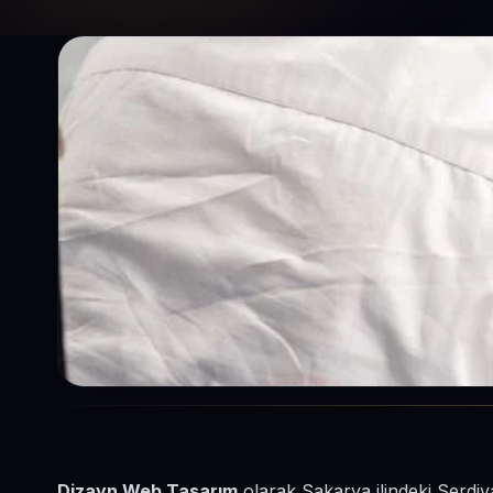
Dizayn Web Tasarım
olarak Sakarya ilindeki Serdiva