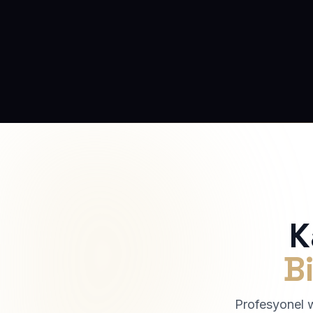
K
Bi
Profesyonel we