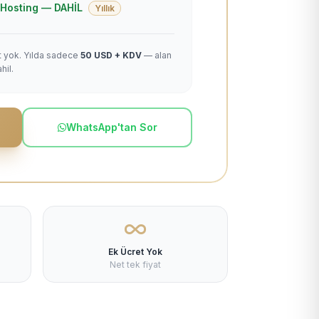
 + Hosting — DAHİL
Yıllık
et yok. Yılda sadece
50 USD + KDV
— alan
hil.
WhatsApp'tan Sor
Ek Ücret Yok
Net tek fiyat