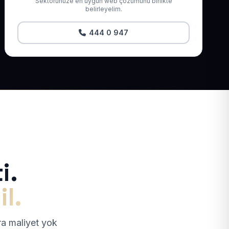
Sektörünüze en uygun web çözümünü birlikte
belirleyelim.
444 0 947
i.
il.
tra maliyet yok