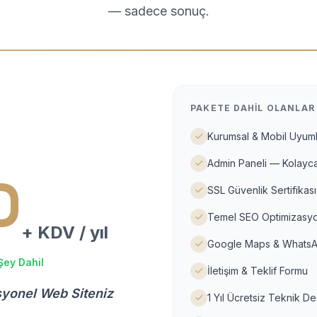
— sadece sonuç.
PAKETE DAHIL OLANLAR
Kurumsal & Mobil Uyuml
Admin Paneli — Kolayca
D
SSL Güvenlik Sertifikası
Temel SEO Optimizasyo
+ KDV / yıl
Google Maps & WhatsA
Şey Dahil
İletişim & Teklif Formu
syonel Web Siteniz
1 Yıl Ücretsiz Teknik D