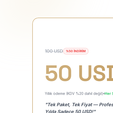
100 USD
%50 İNDİRİM
50 US
Yıllık ödeme (KDV %20 dahil değil)
Her 
"Tek Paket, Tek Fiyat — Profe
Yılda Sadece 50 USD!"