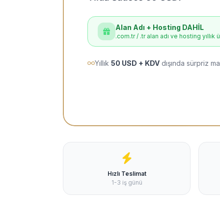
Alan Adı + Hosting DAHİL
.com.tr / .tr alan adı ve hosting yıllık 
Yıllık
50 USD + KDV
dışında sürpriz ma
Hızlı Teslimat
1-3 iş günü