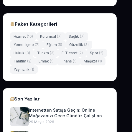
Paket Kategorileri
Hizmet
(10)
Kurumsal
(7)
Sağlık
(7)
Yeme-İçme
(7)
Eğitim
(5)
Güzellik
(3)
Hukuk
(3)
Turizm
(3)
E-Ticaret
(2)
Spor
(2)
Tanıtım
(2)
Emlak
(1)
Finans
(1)
Mağaza
(1)
Yayıncılık
(1)
Son Yazılar
İnternetten Satışa Geçin: Online
Mağazanızı Gece Gündüz Çalıştırın
29 Mayıs 2026