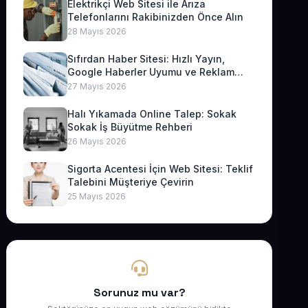
Elektrikçi Web Sitesi ile Arıza
Telefonlarını Rakibinizden Önce Alın
28 Mayıs 2026
Sıfırdan Haber Sitesi: Hızlı Yayın,
Google Haberler Uyumu ve Reklam
Geliri
27 Mayıs 2026
Halı Yıkamada Online Talep: Sokak
Sokak İş Büyütme Rehberi
26 Mayıs 2026
Sigorta Acentesi İçin Web Sitesi: Teklif
Talebini Müşteriye Çevirin
25 Mayıs 2026
Sorunuz mu var?