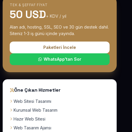
TEK & ŞEFFAF FIYAT
50 USD
+ KDV / yıl
Alan adı, hosting, SSL, SEO ve 30 gün destek dahil.
Siteniz 1-3 iş günü içinde yayında.
Paketleri İncele
WhatsApp'tan Sor
Öne Çıkan Hizmetler
Web Sitesi Tasarımı
Kurumsal Web Tasarım
Hazır Web Sitesi
Web Tasarım Ajansı