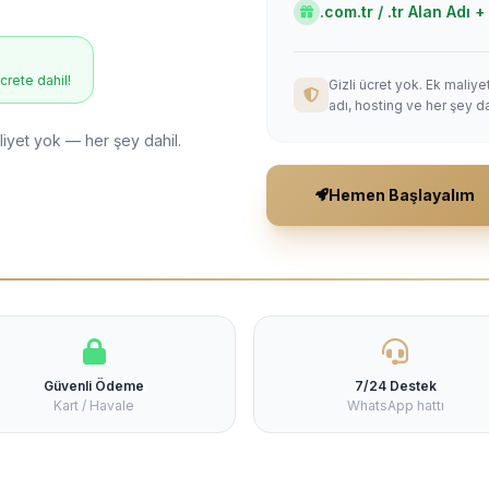
.com.tr / .tr Alan Adı
ücrete dahil!
Gizli ücret yok. Ek maliy
adı, hosting ve her şey da
liyet yok — her şey dahil.
Hemen Başlayalım
Güvenli Ödeme
7/24 Destek
Kart / Havale
WhatsApp hattı