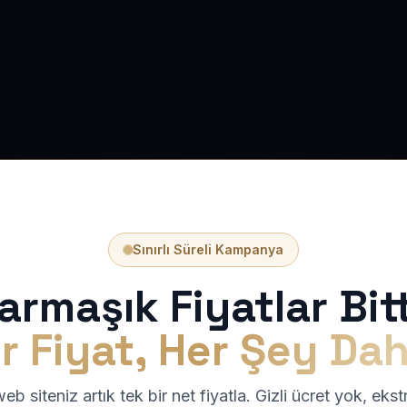
Sınırlı Süreli Kampanya
armaşık Fiyatlar Bitt
r Fiyat, Her Şey Dah
b siteniz artık tek bir net fiyatla. Gizli ücret yok, eks