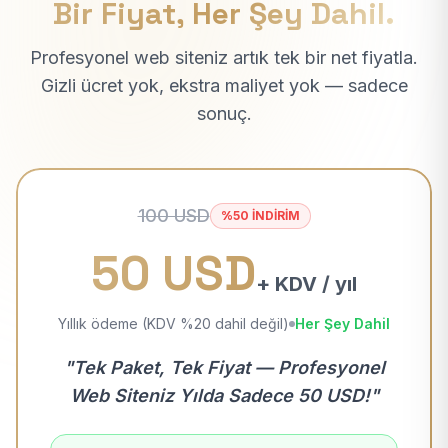
Bir Fiyat, Her Şey Dahil.
Profesyonel web siteniz artık tek bir net fiyatla.
Gizli ücret yok, ekstra maliyet yok — sadece
sonuç.
100 USD
%50 İNDİRİM
50 USD
+ KDV / yıl
Yıllık ödeme (KDV %20 dahil değil)
Her Şey Dahil
"Tek Paket, Tek Fiyat — Profesyonel
Web Siteniz Yılda Sadece 50 USD!"