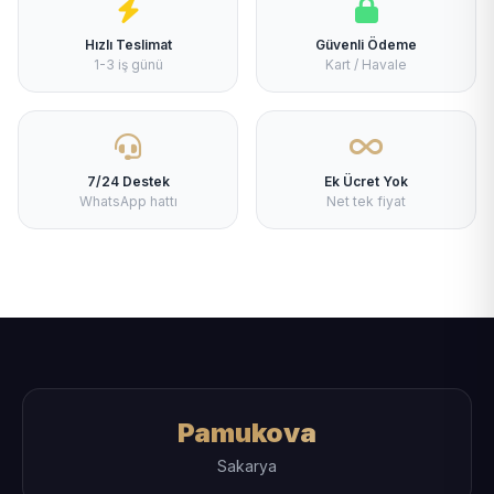
Hızlı Teslimat
Güvenli Ödeme
1-3 iş günü
Kart / Havale
7/24 Destek
Ek Ücret Yok
WhatsApp hattı
Net tek fiyat
Pamukova
Sakarya