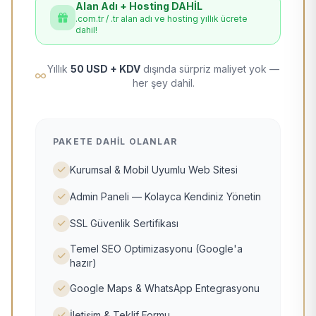
Alan Adı + Hosting DAHİL
.com.tr / .tr alan adı ve hosting yıllık ücrete
dahil!
Yıllık
50 USD + KDV
dışında sürpriz maliyet yok —
her şey dahil.
PAKETE DAHIL OLANLAR
Kurumsal & Mobil Uyumlu Web Sitesi
Admin Paneli — Kolayca Kendiniz Yönetin
SSL Güvenlik Sertifikası
Temel SEO Optimizasyonu (Google'a
hazır)
Google Maps & WhatsApp Entegrasyonu
İletişim & Teklif Formu