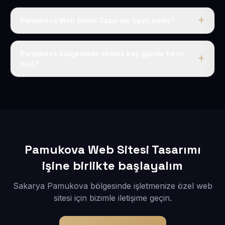
Pamukova Web Sitesi Tasarımı fiyatı nedir?
Tek fiyat uygulanır: yıllık 50 USD + KDV. Bu bedele alan
adı, hosting, SSL ve temel SEO da dahildir.
Pamukova bölgesinde siteniz kaç günde hazır
olur?
İçerikleriniz elimize geçtikten sonra siteniz 1-3 iş günü
içerisinde yayına alınır.
Pamukova Web Sitesi Tasarımı
işine birlikte başlayalım
Sakarya Pamukova bölgesinde işletmenize özel web
sitesi için bizimle iletişime geçin.