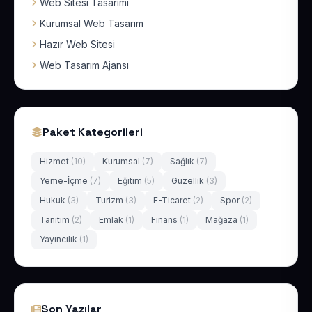
Web Sitesi Tasarımı
Kurumsal Web Tasarım
Hazır Web Sitesi
Web Tasarım Ajansı
Paket Kategorileri
Hizmet
(10)
Kurumsal
(7)
Sağlık
(7)
Yeme-İçme
(7)
Eğitim
(5)
Güzellik
(3)
Hukuk
(3)
Turizm
(3)
E-Ticaret
(2)
Spor
(2)
Tanıtım
(2)
Emlak
(1)
Finans
(1)
Mağaza
(1)
Yayıncılık
(1)
Son Yazılar