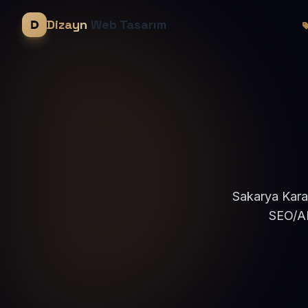
Dizayn
Web Tasarım
Sakarya Karas
SEO/AE