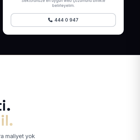
Sektörünüze en uygun web çözümünü birlikte
belirleyelim.
444 0 947
i.
il.
tra maliyet yok