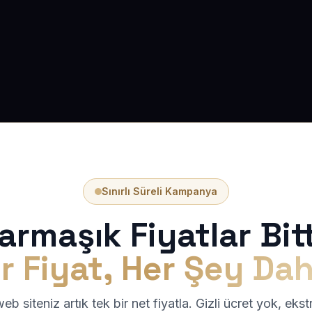
Sınırlı Süreli Kampanya
armaşık Fiyatlar Bitt
r Fiyat, Her Şey Dah
b siteniz artık tek bir net fiyatla. Gizli ücret yok, eks