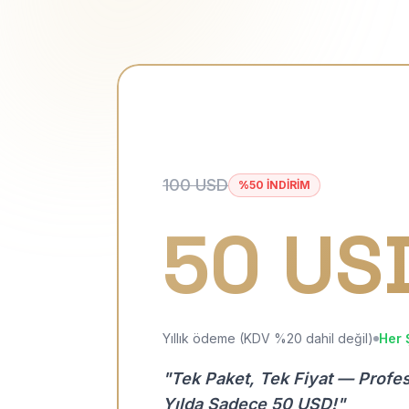
100 USD
%50 İNDİRİM
50 US
Yıllık ödeme (KDV %20 dahil değil)
Her 
"Tek Paket, Tek Fiyat — Profe
Yılda Sadece 50 USD!"