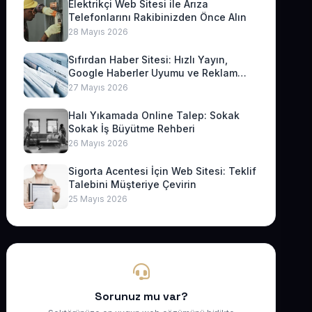
Elektrikçi Web Sitesi ile Arıza
Telefonlarını Rakibinizden Önce Alın
28 Mayıs 2026
Sıfırdan Haber Sitesi: Hızlı Yayın,
Google Haberler Uyumu ve Reklam
Geliri
27 Mayıs 2026
Halı Yıkamada Online Talep: Sokak
Sokak İş Büyütme Rehberi
26 Mayıs 2026
Sigorta Acentesi İçin Web Sitesi: Teklif
Talebini Müşteriye Çevirin
25 Mayıs 2026
Sorunuz mu var?