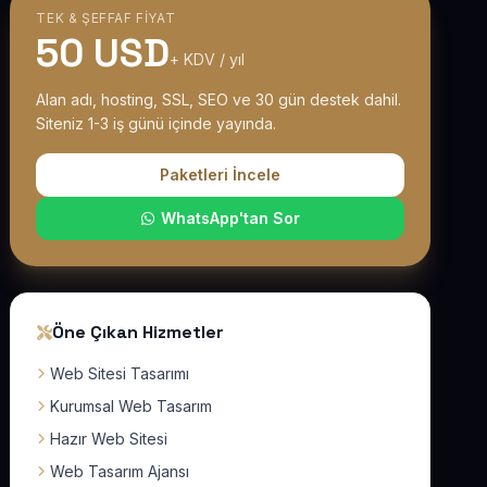
TEK & ŞEFFAF FIYAT
50 USD
+ KDV / yıl
Alan adı, hosting, SSL, SEO ve 30 gün destek dahil.
Siteniz 1-3 iş günü içinde yayında.
Paketleri İncele
WhatsApp'tan Sor
Öne Çıkan Hizmetler
Web Sitesi Tasarımı
Kurumsal Web Tasarım
Hazır Web Sitesi
Web Tasarım Ajansı