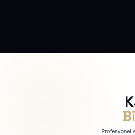
K
Bi
Profesyonel we