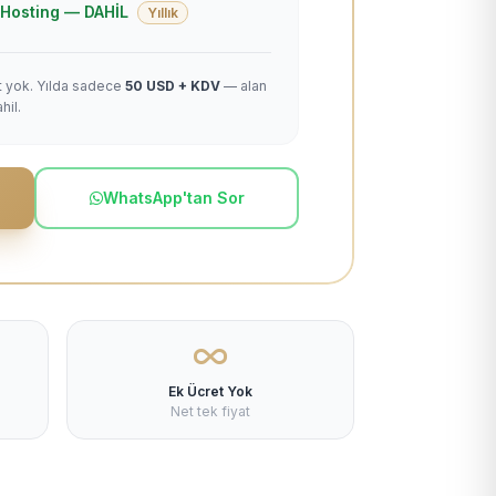
 + Hosting — DAHİL
Yıllık
et yok. Yılda sadece
50 USD + KDV
— alan
hil.
WhatsApp'tan Sor
Ek Ücret Yok
Net tek fiyat