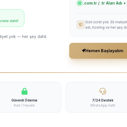
.com.tr / .tr Alan Adı
ücrete dahil!
Gizli ücret yok. Ek maliy
adı, hosting ve her şey da
liyet yok — her şey dahil.
Hemen Başlayalım
Güvenli Ödeme
7/24 Destek
Kart / Havale
WhatsApp hattı