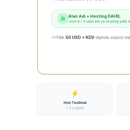
Alan Adı + Hosting DAHİL
.com.tr / .tr alan adı ve hosting yıllık 
Yıllık
50 USD + KDV
dışında sürpriz ma
Hızlı Teslimat
1-3 iş günü