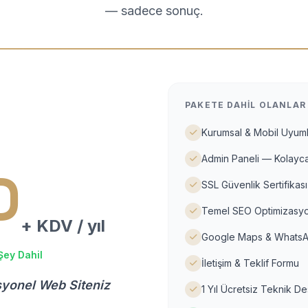
— sadece sonuç.
PAKETE DAHIL OLANLAR
Kurumsal & Mobil Uyuml
Admin Paneli — Kolayca
D
SSL Güvenlik Sertifikası
Temel SEO Optimizasyo
+ KDV / yıl
Google Maps & WhatsA
Şey Dahil
İletişim & Teklif Formu
syonel Web Siteniz
1 Yıl Ücretsiz Teknik D