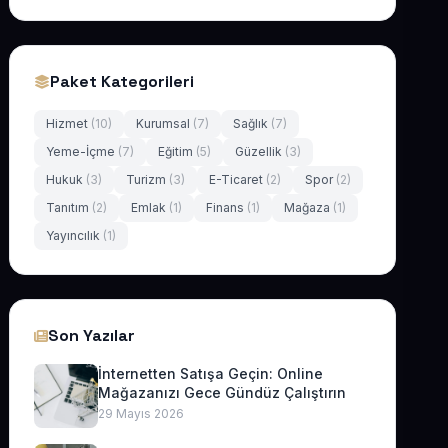
Paket Kategorileri
Hizmet
(10)
Kurumsal
(7)
Sağlık
(7)
Yeme-İçme
(7)
Eğitim
(5)
Güzellik
(3)
Hukuk
(3)
Turizm
(3)
E-Ticaret
(2)
Spor
(2)
Tanıtım
(2)
Emlak
(1)
Finans
(1)
Mağaza
(1)
Yayıncılık
(1)
Son Yazılar
İnternetten Satışa Geçin: Online
Mağazanızı Gece Gündüz Çalıştırın
29 Mayıs 2026