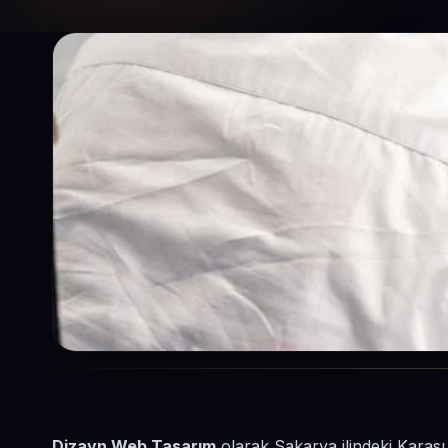
Dizayn Web Tasarım
olarak Sakarya ilindeki Karasu