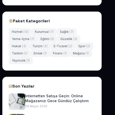
Paket Kategorileri
Hizmet
(10)
Kurumsal
(7)
Sağlık
(7)
Yeme-İçme
(7)
Eğitim
(5)
Güzellik
(3)
Hukuk
(3)
Turizm
(3)
E-Ticaret
(2)
Spor
(2)
Tanıtım
(2)
Emlak
(1)
Finans
(1)
Mağaza
(1)
Yayıncılık
(1)
Son Yazılar
İnternetten Satışa Geçin: Online
Mağazanızı Gece Gündüz Çalıştırın
29 Mayıs 2026