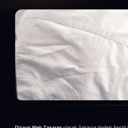
Dizayn Web Tasarım
olarak Sakarya ilindeki Ferizli