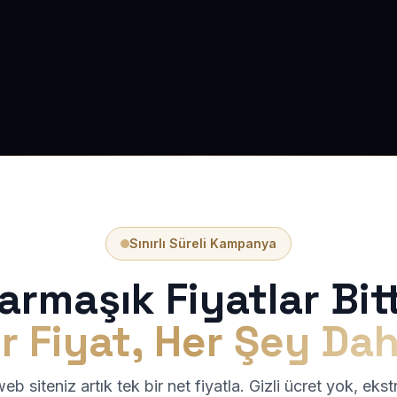
Sınırlı Süreli Kampanya
armaşık Fiyatlar Bitt
r Fiyat, Her Şey Dah
b siteniz artık tek bir net fiyatla. Gizli ücret yok, eks