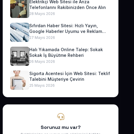
Elektrikçi Web Sitesi ile Arıza
Telefonlarını Rakibinizden Önce Alın
28 Mayıs 2026
Sıfırdan Haber Sitesi: Hızlı Yayın,
Google Haberler Uyumu ve Reklam
Geliri
27 Mayıs 2026
Halı Yıkamada Online Talep: Sokak
Sokak İş Büyütme Rehberi
26 Mayıs 2026
Sigorta Acentesi İçin Web Sitesi: Teklif
Talebini Müşteriye Çevirin
25 Mayıs 2026
Sorunuz mu var?