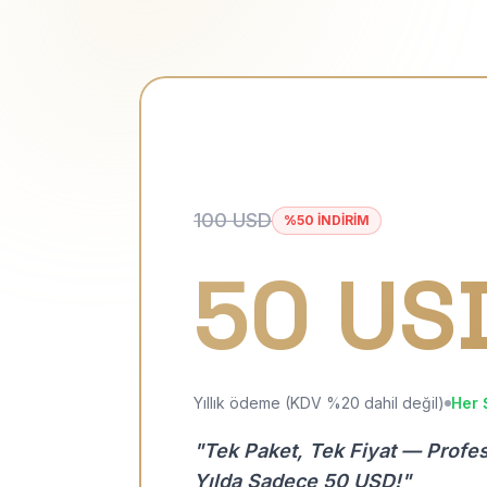
100 USD
%50 İNDİRİM
50 US
Yıllık ödeme (KDV %20 dahil değil)
Her 
"Tek Paket, Tek Fiyat — Profe
Yılda Sadece 50 USD!"