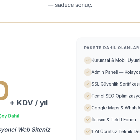
— sadece sonuç.
PAKETE DAHIL OLANLAR
Kurumsal & Mobil Uyuml
Admin Paneli — Kolayca
D
SSL Güvenlik Sertifikası
Temel SEO Optimizasyo
+ KDV / yıl
Google Maps & WhatsA
Şey Dahil
İletişim & Teklif Formu
syonel Web Siteniz
1 Yıl Ücretsiz Teknik D