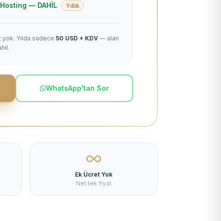
 + Hosting — DAHİL
Yıllık
et yok. Yılda sadece
50 USD + KDV
— alan
hil.
WhatsApp'tan Sor
Ek Ücret Yok
Net tek fiyat