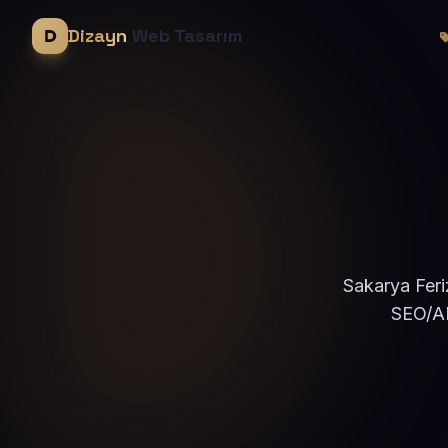
Dizayn
Web Tasarım
Sakarya Feri
SEO/AE