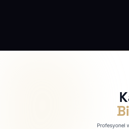
K
Bi
Profesyonel we