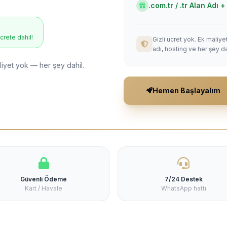
.com.tr / .tr Alan Adı
ücrete dahil!
Gizli ücret yok. Ek maliy
adı, hosting ve her şey da
liyet yok — her şey dahil.
Hemen Başlayalım
Güvenli Ödeme
7/24 Destek
Kart / Havale
WhatsApp hattı