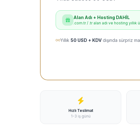
Alan Adı + Hosting DAHİL
.com.tr / .tr alan adı ve hosting yıllık 
Yıllık
50 USD + KDV
dışında sürpriz ma
Hızlı Teslimat
1-3 iş günü