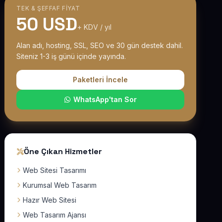
TEK & ŞEFFAF FIYAT
50 USD
+ KDV / yıl
Alan adı, hosting, SSL, SEO ve 30 gün destek dahil.
Siteniz 1-3 iş günü içinde yayında.
Paketleri İncele
WhatsApp'tan Sor
Öne Çıkan Hizmetler
Web Sitesi Tasarımı
Kurumsal Web Tasarım
Hazır Web Sitesi
Web Tasarım Ajansı