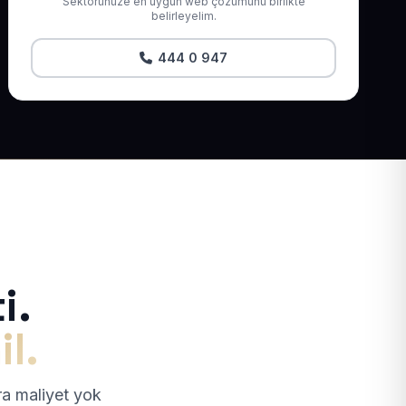
Sektörünüze en uygun web çözümünü birlikte
belirleyelim.
444 0 947
i.
il.
tra maliyet yok