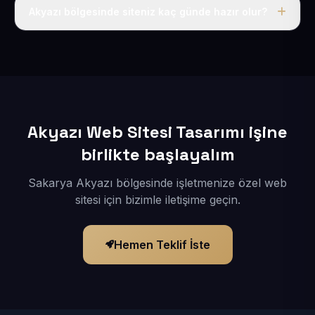
adı, hosting, SSL ve temel SEO da dahildir.
Akyazı bölgesinde siteniz kaç günde hazır olur?
İçerikleriniz elimize geçtikten sonra siteniz 1-3 iş günü
içerisinde yayına alınır.
Akyazı Web Sitesi Tasarımı işine
birlikte başlayalım
Sakarya Akyazı bölgesinde işletmenize özel web
sitesi için bizimle iletişime geçin.
Hemen Teklif İste