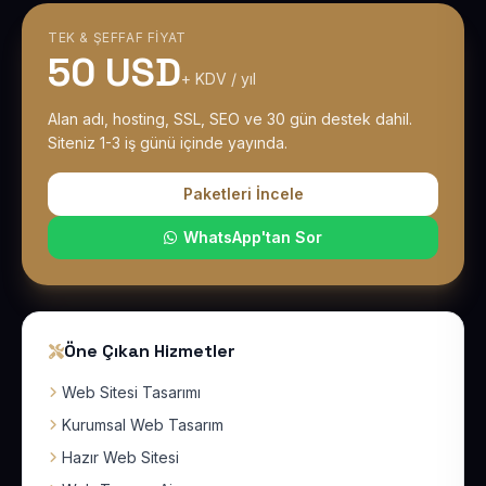
TEK & ŞEFFAF FIYAT
50 USD
+ KDV / yıl
Alan adı, hosting, SSL, SEO ve 30 gün destek dahil.
Siteniz 1-3 iş günü içinde yayında.
Paketleri İncele
WhatsApp'tan Sor
Öne Çıkan Hizmetler
Web Sitesi Tasarımı
Kurumsal Web Tasarım
Hazır Web Sitesi