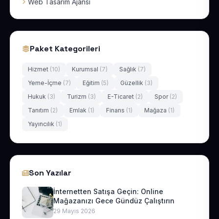
Web Tasarım Ajansı
Paket Kategorileri
Hizmet
(10)
Kurumsal
(7)
Sağlık
(7)
Yeme-İçme
(7)
Eğitim
(5)
Güzellik
(3)
Hukuk
(3)
Turizm
(3)
E-Ticaret
(2)
Spor
(2)
Tanıtım
(2)
Emlak
(1)
Finans
(1)
Mağaza
(1)
Yayıncılık
(1)
Son Yazılar
İnternetten Satışa Geçin: Online
Mağazanızı Gece Gündüz Çalıştırın
29 Mayıs 2026