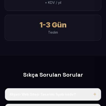
+ KDV / yıl
1-3 Gün
Teslim
Sıkça Sorulan Sorular
Akyazı Web Sitesi Tasarımı fiyatı nedir?
Tek fiyat uygulanır: yıllık 50 USD + KDV. Bu bedele alan