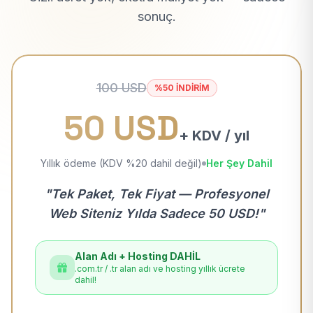
sonuç.
100 USD
%50 İNDİRİM
50 USD
+ KDV / yıl
Yıllık ödeme (KDV %20 dahil değil)
Her Şey Dahil
"Tek Paket, Tek Fiyat — Profesyonel
Web Siteniz Yılda Sadece 50 USD!"
Alan Adı + Hosting DAHİL
.com.tr / .tr alan adı ve hosting yıllık ücrete
dahil!