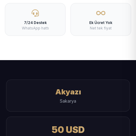
7/24 Destek
Ek Ücret Yok
WhatsApp hattı
Net tek fiyat
Akyazı
Sakarya
50 USD