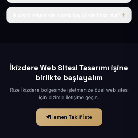
Tek fiyat uygulanır: yıllık 50 USD + KDV. Bu bedele alan
adı, hosting, SSL ve temel SEO da dahildir.
İkizdere bölgesinde siteniz kaç günde hazır olur?
İçerikleriniz elimize geçtikten sonra siteniz 1-3 iş günü
içerisinde yayına alınır.
İkizdere Web Sitesi Tasarımı işine
birlikte başlayalım
Rize İkizdere bölgesinde işletmenize özel web sitesi
için bizimle iletişime geçin.
Hemen Teklif İste