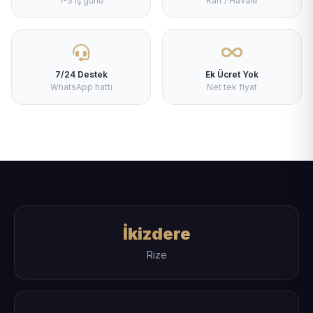
1-3 iş günü
Kart / Havale
7/24 Destek
Ek Ücret Yok
WhatsApp hattı
Net tek fiyat
İkizdere
Rize