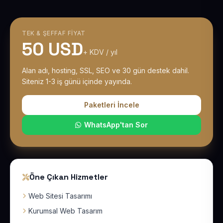
TEK & ŞEFFAF FIYAT
50 USD
+ KDV / yıl
Alan adı, hosting, SSL, SEO ve 30 gün destek dahil.
Siteniz 1-3 iş günü içinde yayında.
Paketleri İncele
WhatsApp'tan Sor
Öne Çıkan Hizmetler
Web Sitesi Tasarımı
Kurumsal Web Tasarım