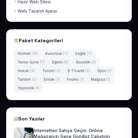
Hazır Web Sitesi
Web Tasarım Ajansı
Paket Kategorileri
Hizmet
(10)
Kurumsal
(7)
Sağlık
(7)
Yeme-İçme
(7)
Eğitim
(5)
Güzellik
(3)
Hukuk
(3)
Turizm
(3)
E-Ticaret
(2)
Spor
(2)
Tanıtım
(2)
Emlak
(1)
Finans
(1)
Mağaza
(1)
Yayıncılık
(1)
Son Yazılar
İnternetten Satışa Geçin: Online
Mağazanızı Gece Gündüz Çalıştırın