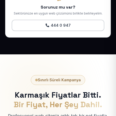
Sorunuz mu var?
Sektörünüze en uygun web çözümünü birlikte belirleyelim.
444 0 947
Sınırlı Süreli Kampanya
Karmaşık Fiyatlar Bitti.
Bir Fiyat, Her Şey Dahil.
Profesyonel web siteniz artık tek bir net fiyatla.