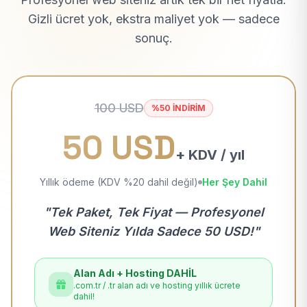
Gizli ücret yok, ekstra maliyet yok — sadece
sonuç.
100 USD
%50 İNDİRİM
50 USD
+ KDV / yıl
Yıllık ödeme (KDV %20 dahil değil)
Her Şey Dahil
"Tek Paket, Tek Fiyat — Profesyonel
Web Siteniz Yılda Sadece 50 USD!"
Alan Adı + Hosting DAHİL
.com.tr / .tr alan adı ve hosting yıllık ücrete
dahil!