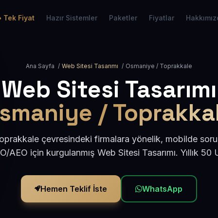
Tek Fiyat
Hazır Sistemler
Paketler
Fiyatlar
Hakkımız
Ana Sayfa
/
Web Sitesi Tasarımı
/
Osmaniye / Toprakkale
Web Sitesi Tasarımı
smaniye / Toprakka
prakkale çevresindeki firmalara yönelik, mobilde soru
EO/AEO için kurgulanmış Web Sitesi Tasarımı. Yıllık 50
Hemen Teklif İste
WhatsApp