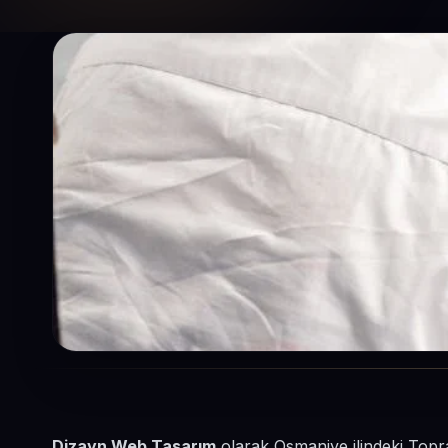
Dizayn Web Tasarım
olarak Osmaniye ilindeki Topra