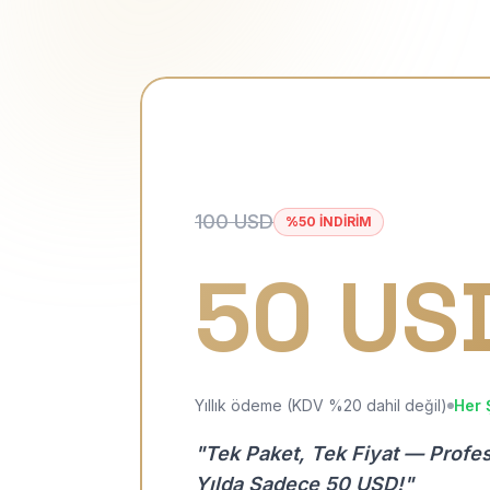
100 USD
%50 İNDİRİM
50 US
Yıllık ödeme (KDV %20 dahil değil)
Her 
"Tek Paket, Tek Fiyat — Profe
Yılda Sadece 50 USD!"