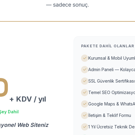
— sadece sonuç.
PAKETE DAHIL OLANLAR
Kurumsal & Mobil Uyuml
Admin Paneli — Kolayca
D
SSL Güvenlik Sertifikası
Temel SEO Optimizasyo
+ KDV / yıl
Google Maps & WhatsA
Şey Dahil
İletişim & Teklif Formu
syonel Web Siteniz
1 Yıl Ücretsiz Teknik D