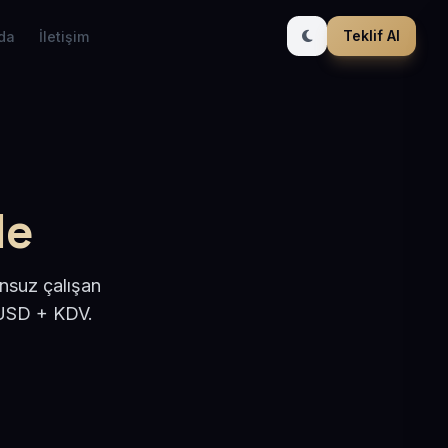
Teklif Al
da
İletişim
le
nsuz çalışan
 USD + KDV.