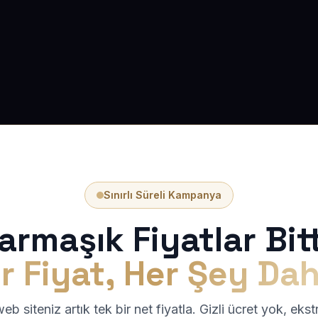
Sınırlı Süreli Kampanya
armaşık Fiyatlar Bitt
r Fiyat, Her Şey Dah
b siteniz artık tek bir net fiyatla. Gizli ücret yok, eks