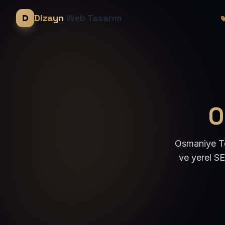
Dizayn
Web Tasarım
O
Osmaniye To
ve yerel S