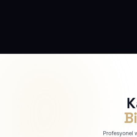
K
Bi
Profesyonel we