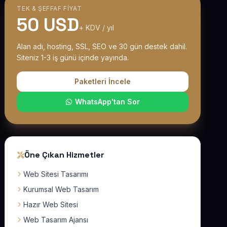
TEK & ŞEFFAF FIYAT
50 USD
+ KDV / yıl
Alan adı, hosting, SSL, SEO ve 30 gün destek dahil.
Siteniz 1-3 iş günü içinde yayında.
Paketleri İncele
WhatsApp'tan Sor
Öne Çıkan Hizmetler
Web Sitesi Tasarımı
Kurumsal Web Tasarım
Hazır Web Sitesi
Web Tasarım Ajansı