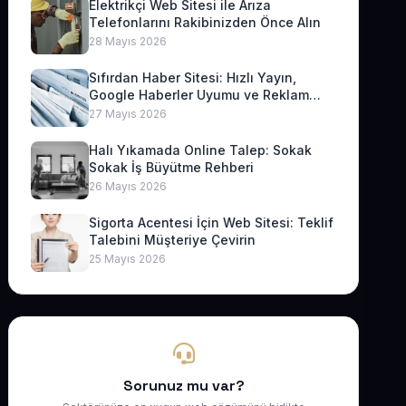
Elektrikçi Web Sitesi ile Arıza
Telefonlarını Rakibinizden Önce Alın
28 Mayıs 2026
Sıfırdan Haber Sitesi: Hızlı Yayın,
Google Haberler Uyumu ve Reklam
Geliri
27 Mayıs 2026
Halı Yıkamada Online Talep: Sokak
Sokak İş Büyütme Rehberi
26 Mayıs 2026
Sigorta Acentesi İçin Web Sitesi: Teklif
Talebini Müşteriye Çevirin
25 Mayıs 2026
Sorunuz mu var?