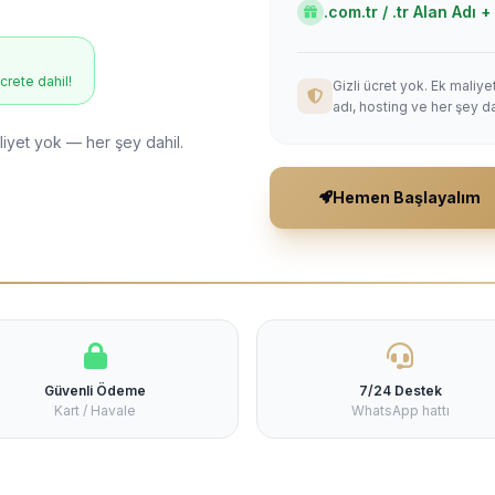
.com.tr / .tr Alan Adı
ücrete dahil!
Gizli ücret yok. Ek maliy
adı, hosting ve her şey da
liyet yok — her şey dahil.
Hemen Başlayalım
Güvenli Ödeme
7/24 Destek
Kart / Havale
WhatsApp hattı