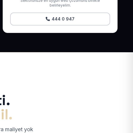
Sektörünüze en uygun web çözümünü birlikte
belirleyelim.
444 0 947
i.
il.
tra maliyet yok