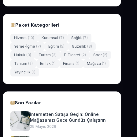
Paket Kategorileri
Hizmet
(10)
Kurumsal
(7)
Sağlık
(7)
Yeme-İçme
(7)
Eğitim
(5)
Güzellik
(3)
Hukuk
(3)
Turizm
(3)
E-Ticaret
(2)
Spor
(2)
Tanıtım
(2)
Emlak
(1)
Finans
(1)
Mağaza
(1)
Yayıncılık
(1)
Son Yazılar
İnternetten Satışa Geçin: Online
Mağazanızı Gece Gündüz Çalıştırın
29 Mayıs 2026