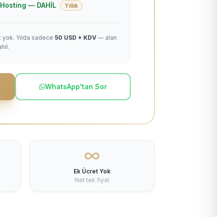
 + Hosting — DAHİL
Yıllık
et yok. Yılda sadece
50 USD + KDV
— alan
hil.
WhatsApp'tan Sor
Ek Ücret Yok
Net tek fiyat