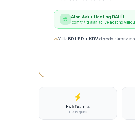
Alan Adı + Hosting DAHİL
.com.tr / .tr alan adı ve hosting yıllık 
Yıllık
50 USD + KDV
dışında sürpriz ma
Hızlı Teslimat
1-3 iş günü