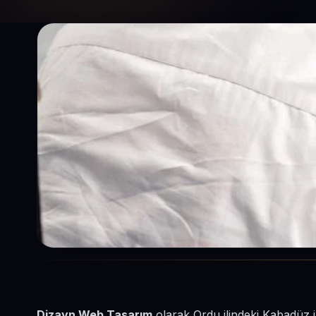
Dizayn Web Tasarım
olarak Ordu ilindeki Kabadüz i