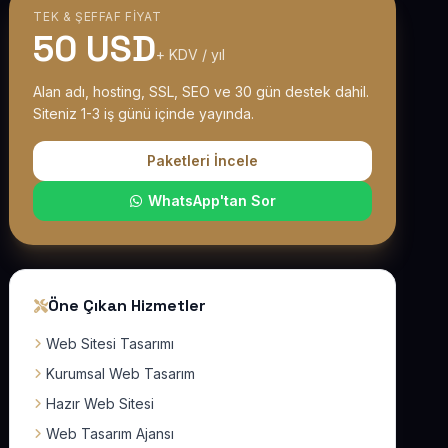
TEK & ŞEFFAF FIYAT
50 USD
+ KDV / yıl
Alan adı, hosting, SSL, SEO ve 30 gün destek dahil.
Siteniz 1-3 iş günü içinde yayında.
Paketleri İncele
WhatsApp'tan Sor
Öne Çıkan Hizmetler
Web Sitesi Tasarımı
Kurumsal Web Tasarım
Hazır Web Sitesi
Web Tasarım Ajansı