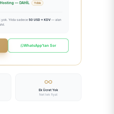
 + Hosting — DAHİL
Yıllık
et yok. Yılda sadece
50 USD + KDV
— alan
hil.
WhatsApp'tan Sor
Ek Ücret Yok
Net tek fiyat