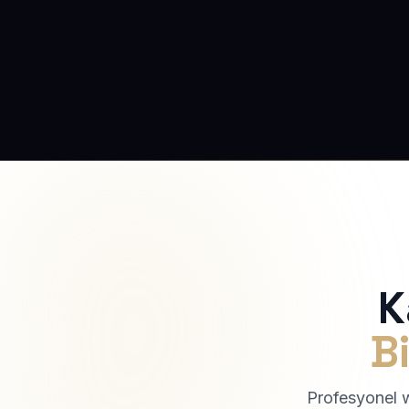
K
Bi
Profesyonel we