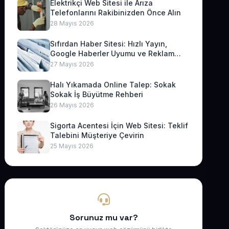
Elektrikçi Web Sitesi ile Arıza
Telefonlarını Rakibinizden Önce Alın
28 Mayıs 2026
Sıfırdan Haber Sitesi: Hızlı Yayın,
Google Haberler Uyumu ve Reklam
Geliri
27 Mayıs 2026
Halı Yıkamada Online Talep: Sokak
Sokak İş Büyütme Rehberi
26 Mayıs 2026
Sigorta Acentesi İçin Web Sitesi: Teklif
Talebini Müşteriye Çevirin
25 Mayıs 2026
Sorunuz mu var?