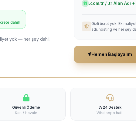
.com.tr / .tr Alan Adı
ücrete dahil!
Gizli ücret yok. Ek maliy
adı, hosting ve her şey da
liyet yok — her şey dahil.
Hemen Başlayalım
Güvenli Ödeme
7/24 Destek
Kart / Havale
WhatsApp hattı