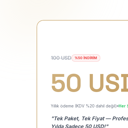
100 USD
%50 İNDİRİM
50 US
Yıllık ödeme (KDV %20 dahil değil)
Her 
"Tek Paket, Tek Fiyat — Profe
Yılda Sadece 50 USD!"