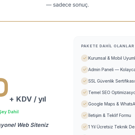
— sadece sonuç.
PAKETE DAHIL OLANLAR
Kurumsal & Mobil Uyuml
Admin Paneli — Kolayca
D
SSL Güvenlik Sertifikası
Temel SEO Optimizasyo
+ KDV / yıl
Google Maps & WhatsA
Şey Dahil
İletişim & Teklif Formu
syonel Web Siteniz
1 Yıl Ücretsiz Teknik D