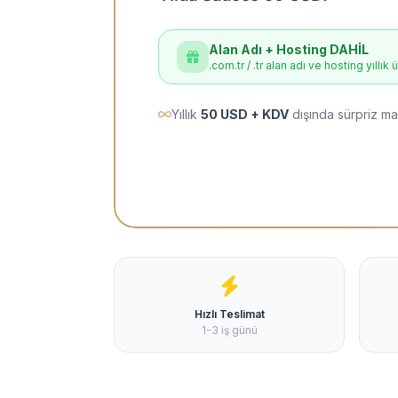
Alan Adı + Hosting DAHİL
.com.tr / .tr alan adı ve hosting yıllık 
Yıllık
50 USD + KDV
dışında sürpriz ma
Hızlı Teslimat
1-3 iş günü