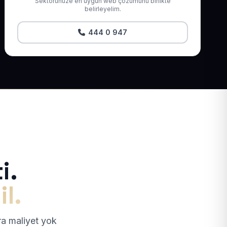
Sektörünüze en uygun web çözümünü birlikte
belirleyelim.
444 0 947
i.
il.
tra maliyet yok