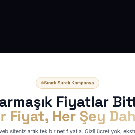
Sınırlı Süreli Kampanya
armaşık Fiyatlar Bitt
r Fiyat, Her Şey Dah
b siteniz artık tek bir net fiyatla. Gizli ücret yok, eks