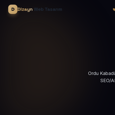
Dizayn
Web Tasarım
Ordu Kabadüz
SEO/AE