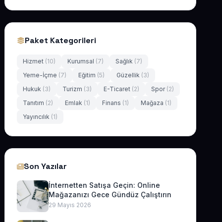
Paket Kategorileri
Hizmet
(10)
Kurumsal
(7)
Sağlık
(7)
Yeme-İçme
(7)
Eğitim
(5)
Güzellik
(3)
Hukuk
(3)
Turizm
(3)
E-Ticaret
(2)
Spor
(2)
Tanıtım
(2)
Emlak
(1)
Finans
(1)
Mağaza
(1)
Yayıncılık
(1)
Son Yazılar
İnternetten Satışa Geçin: Online
Mağazanızı Gece Gündüz Çalıştırın
29 Mayıs 2026