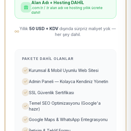
Alan Adı + Hosting DAHİL
.com.tr / .tr alan adı ve hosting yıllık ücrete
dahil!
Yıllık
50 USD + KDV
dışında sürpriz maliyet yok —
her şey dahil.
PAKETE DAHIL OLANLAR
Kurumsal & Mobil Uyumlu Web Sitesi
Admin Paneli — Kolayca Kendiniz Yönetin
SSL Güvenlik Sertifikası
Temel SEO Optimizasyonu (Google'a
hazır)
Google Maps & WhatsApp Entegrasyonu
İletişim & Teklif Formu