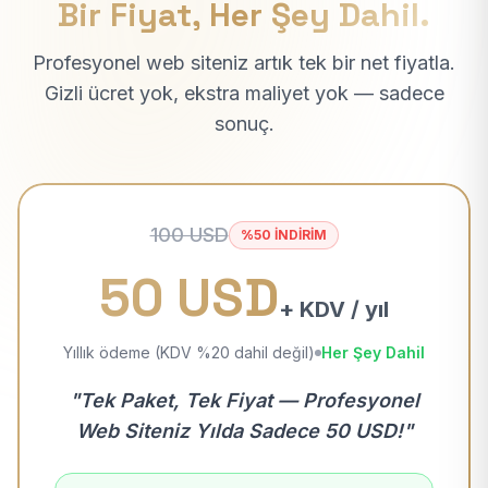
Bir Fiyat, Her Şey Dahil.
Profesyonel web siteniz artık tek bir net fiyatla.
Gizli ücret yok, ekstra maliyet yok — sadece
sonuç.
100 USD
%50 İNDİRİM
50 USD
+ KDV / yıl
Yıllık ödeme (KDV %20 dahil değil)
Her Şey Dahil
"Tek Paket, Tek Fiyat — Profesyonel
Web Siteniz Yılda Sadece 50 USD!"