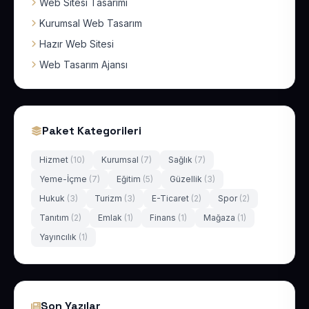
Web Sitesi Tasarımı
Kurumsal Web Tasarım
Hazır Web Sitesi
Web Tasarım Ajansı
Paket Kategorileri
Hizmet
(10)
Kurumsal
(7)
Sağlık
(7)
Yeme-İçme
(7)
Eğitim
(5)
Güzellik
(3)
Hukuk
(3)
Turizm
(3)
E-Ticaret
(2)
Spor
(2)
Tanıtım
(2)
Emlak
(1)
Finans
(1)
Mağaza
(1)
Yayıncılık
(1)
Son Yazılar