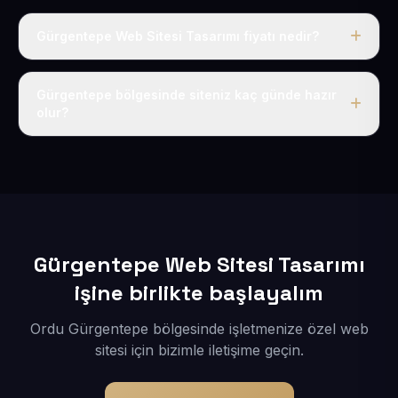
Gürgentepe Web Sitesi Tasarımı fiyatı nedir?
Tek fiyat uygulanır: yıllık 50 USD + KDV. Bu bedele alan
adı, hosting, SSL ve temel SEO da dahildir.
Gürgentepe bölgesinde siteniz kaç günde hazır
olur?
İçerikleriniz elimize geçtikten sonra siteniz 1-3 iş günü
içerisinde yayına alınır.
Gürgentepe Web Sitesi Tasarımı
işine birlikte başlayalım
Ordu Gürgentepe bölgesinde işletmenize özel web
sitesi için bizimle iletişime geçin.