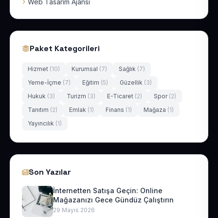
Web Tasarım Ajansı
Paket Kategorileri
Hizmet
(10)
Kurumsal
(7)
Sağlık
(7)
Yeme-İçme
(7)
Eğitim
(5)
Güzellik
(3)
Hukuk
(3)
Turizm
(3)
E-Ticaret
(2)
Spor
(2)
Tanıtım
(2)
Emlak
(1)
Finans
(1)
Mağaza
(1)
Yayıncılık
(1)
Son Yazılar
İnternetten Satışa Geçin: Online
Mağazanızı Gece Gündüz Çalıştırın
29 Mayıs 2026