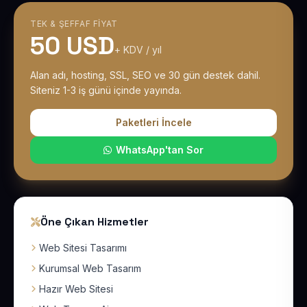
TEK & ŞEFFAF FIYAT
50 USD
+ KDV / yıl
Alan adı, hosting, SSL, SEO ve 30 gün destek dahil.
Siteniz 1-3 iş günü içinde yayında.
Paketleri İncele
WhatsApp'tan Sor
Öne Çıkan Hizmetler
Web Sitesi Tasarımı
Kurumsal Web Tasarım
Hazır Web Sitesi