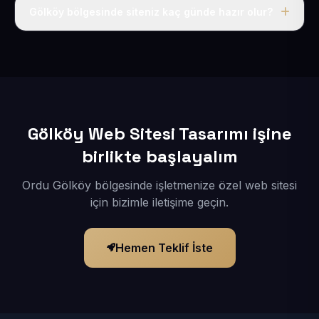
adı, hosting, SSL ve temel SEO da dahildir.
Gölköy bölgesinde siteniz kaç günde hazır olur?
İçerikleriniz elimize geçtikten sonra siteniz 1-3 iş günü
içerisinde yayına alınır.
Gölköy Web Sitesi Tasarımı işine
birlikte başlayalım
Ordu Gölköy bölgesinde işletmenize özel web sitesi
için bizimle iletişime geçin.
Hemen Teklif İste