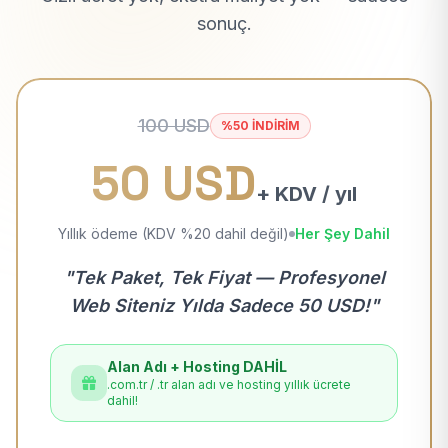
sonuç.
100 USD
%50 İNDİRİM
50 USD
+ KDV / yıl
Yıllık ödeme (KDV %20 dahil değil)
Her Şey Dahil
"Tek Paket, Tek Fiyat — Profesyonel
Web Siteniz Yılda Sadece 50 USD!"
Alan Adı + Hosting DAHİL
.com.tr / .tr alan adı ve hosting yıllık ücrete
dahil!