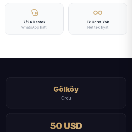
7/24 Destek
Ek Ücret Yok
WhatsApp hattı
Net tek fiyat
Gölköy
Ordu
50 USD