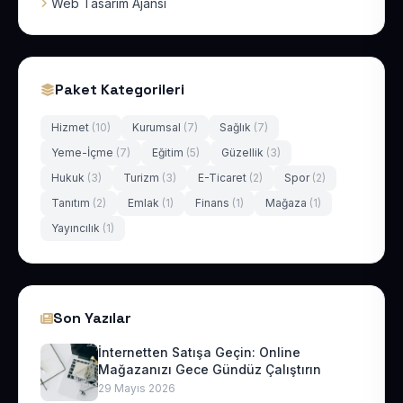
Web Tasarım Ajansı
Paket Kategorileri
Hizmet
(10)
Kurumsal
(7)
Sağlık
(7)
Yeme-İçme
(7)
Eğitim
(5)
Güzellik
(3)
Hukuk
(3)
Turizm
(3)
E-Ticaret
(2)
Spor
(2)
Tanıtım
(2)
Emlak
(1)
Finans
(1)
Mağaza
(1)
Yayıncılık
(1)
Son Yazılar
İnternetten Satışa Geçin: Online
Mağazanızı Gece Gündüz Çalıştırın
29 Mayıs 2026