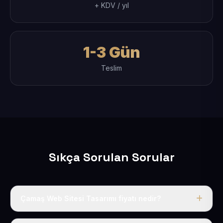
+ KDV / yıl
1-3 Gün
Teslim
Sıkça Sorulan Sorular
Çamaş Web Sitesi Tasarımı fiyatı nedir?
Tek fiyat uygulanır: yıllık 50 USD + KDV. Bu bedele alan