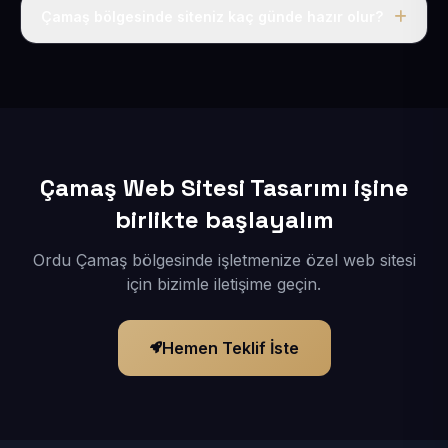
adı, hosting, SSL ve temel SEO da dahildir.
Çamaş bölgesinde siteniz kaç günde hazır olur?
İçerikleriniz elimize geçtikten sonra siteniz 1-3 iş günü
içerisinde yayına alınır.
Çamaş Web Sitesi Tasarımı işine
birlikte başlayalım
Ordu Çamaş bölgesinde işletmenize özel web sitesi
için bizimle iletişime geçin.
Hemen Teklif İste