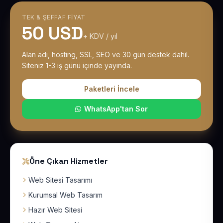
TEK & ŞEFFAF FIYAT
50 USD
+ KDV / yıl
Alan adı, hosting, SSL, SEO ve 30 gün destek dahil.
Siteniz 1-3 iş günü içinde yayında.
Paketleri İncele
WhatsApp'tan Sor
Öne Çıkan Hizmetler
Web Sitesi Tasarımı
Kurumsal Web Tasarım
Hazır Web Sitesi