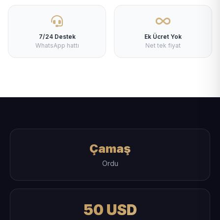
7/24 Destek
Ek Ücret Yok
WhatsApp hattı
Net tek fiyat
Çamaş
Ordu
50 USD