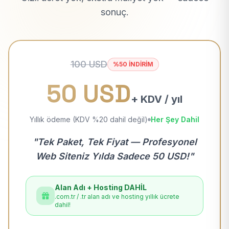
sonuç.
100 USD
%50 İNDİRİM
50 USD
+ KDV / yıl
Yıllık ödeme (KDV %20 dahil değil)
Her Şey Dahil
"Tek Paket, Tek Fiyat — Profesyonel
Web Siteniz Yılda Sadece 50 USD!"
Alan Adı + Hosting DAHİL
.com.tr / .tr alan adı ve hosting yıllık ücrete
dahil!