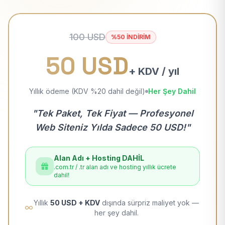
100 USD
%50 İNDİRİM
50 USD
+ KDV / yıl
Yıllık ödeme (KDV %20 dahil değil)
Her Şey Dahil
"Tek Paket, Tek Fiyat — Profesyonel
Web Siteniz Yılda Sadece 50 USD!"
Alan Adı + Hosting DAHİL
.com.tr / .tr alan adı ve hosting yıllık ücrete
dahil!
Yıllık
50 USD + KDV
dışında sürpriz maliyet yok —
her şey dahil.