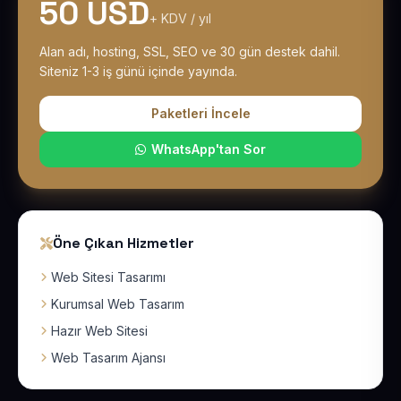
50 USD
+ KDV / yıl
Alan adı, hosting, SSL, SEO ve 30 gün destek dahil.
Siteniz 1-3 iş günü içinde yayında.
Paketleri İncele
WhatsApp'tan Sor
Öne Çıkan Hizmetler
Web Sitesi Tasarımı
Kurumsal Web Tasarım
Hazır Web Sitesi
Web Tasarım Ajansı