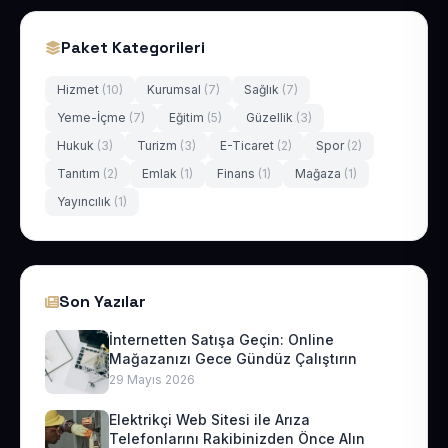
Paket Kategorileri
Hizmet
(10)
Kurumsal
(7)
Sağlık
(7)
Yeme-İçme
(7)
Eğitim
(5)
Güzellik
(3)
Hukuk
(3)
Turizm
(3)
E-Ticaret
(2)
Spor
(2)
Tanıtım
(2)
Emlak
(1)
Finans
(1)
Mağaza
(1)
Yayıncılık
(1)
Son Yazılar
İnternetten Satışa Geçin: Online
Mağazanızı Gece Gündüz Çalıştırın
29 Mayıs 2026
Elektrikçi Web Sitesi ile Arıza
Telefonlarını Rakibinizden Önce Alın