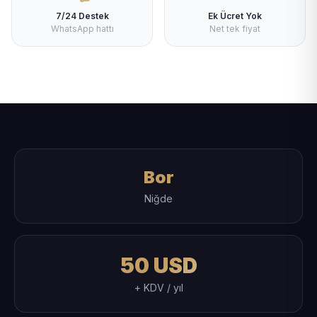
7/24 Destek
Ek Ücret Yok
WhatsApp hattı
Net tek fiyat
Bor
Niğde
50 USD
+ KDV / yıl