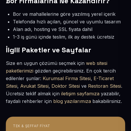
Bor Firmalarına Ne Kazandırır?
Bor ve mahallelerine göre yazılmış yerel içerik
Telefonda hızlı açılan, güncel ve uyumlu tasarım
Alan adı, hosting ve SSL fiyata dahil
1-3 iş günü içinde teslim, ilk ay destek ücretsiz
İlgili Paketler ve Sayfalar
Size en uygun çözümü seçmek için
web sitesi
paketlerimizi
gözden geçirebilirsiniz. En çok tercih
edilenler şunlar:
Kurumsal Firma Sitesi
,
E-Ticaret
Sitesi
,
Avukat Sitesi
,
Doktor Sitesi
ve
Restoran Sitesi
.
Ücretsiz teklif almak için
iletişim sayfamıza
yazabilir,
faydalı rehberler için
blog yazılarımıza
bakabilirsiniz.
TEK & ŞEFFAF FIYAT