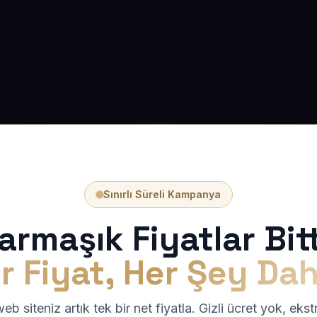
Sınırlı Süreli Kampanya
armaşık Fiyatlar Bitt
r Fiyat, Her Şey Dah
b siteniz artık tek bir net fiyatla. Gizli ücret yok, eks