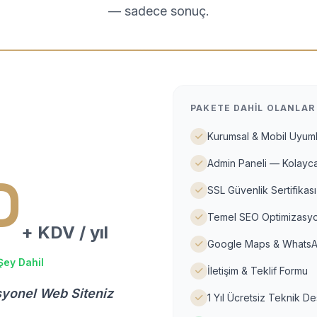
— sadece sonuç.
PAKETE DAHIL OLANLAR
Kurumsal & Mobil Uyuml
Admin Paneli — Kolayca
D
SSL Güvenlik Sertifikası
Temel SEO Optimizasyo
+ KDV / yıl
Google Maps & WhatsA
Şey Dahil
İletişim & Teklif Formu
syonel Web Siteniz
1 Yıl Ücretsiz Teknik D