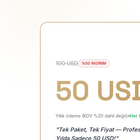
100 USD
%50 İNDİRİM
50 US
Yıllık ödeme (KDV %20 dahil değil)
Her 
"Tek Paket, Tek Fiyat — Profe
Yılda Sadece 50 USD!"