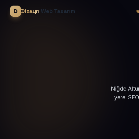
Dizayn
Web Tasarım
Niğde Altun
yerel SEO