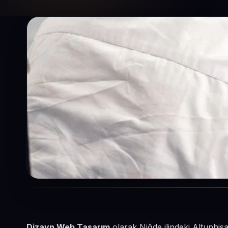
Dizayn Web Tasarım
olarak Niğde ilindeki Altunhisa