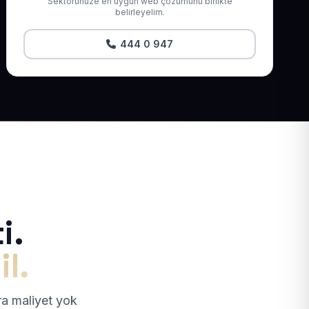
Sektörünüze en uygun web çözümünü birlikte
belirleyelim.
444 0 947
i.
il.
tra maliyet yok