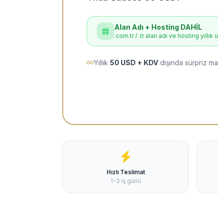
Alan Adı + Hosting DAHİL
.com.tr / .tr alan adı ve hosting yıllık 
Yıllık
50 USD + KDV
dışında sürpriz ma
Hızlı Teslimat
1-3 iş günü