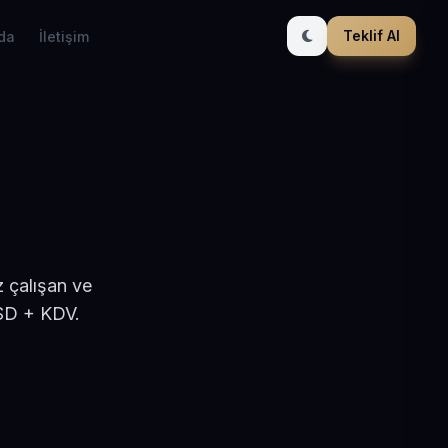
Teklif Al
da
İletişim
z çalışan ve
USD + KDV.