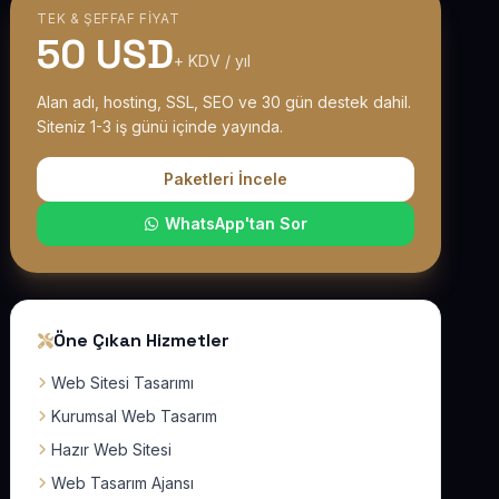
TEK & ŞEFFAF FIYAT
50 USD
+ KDV / yıl
Alan adı, hosting, SSL, SEO ve 30 gün destek dahil.
Siteniz 1-3 iş günü içinde yayında.
Paketleri İncele
WhatsApp'tan Sor
Öne Çıkan Hizmetler
Web Sitesi Tasarımı
Kurumsal Web Tasarım
Hazır Web Sitesi
Web Tasarım Ajansı