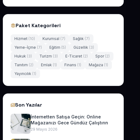
Paket Kategorileri
Hizmet
(10)
Kurumsal
(7)
Sağlık
(7)
Yeme-İçme
(7)
Eğitim
(5)
Güzellik
(3)
Hukuk
(3)
Turizm
(3)
E-Ticaret
(2)
Spor
(2)
Tanıtım
(2)
Emlak
(1)
Finans
(1)
Mağaza
(1)
Yayıncılık
(1)
Son Yazılar
İnternetten Satışa Geçin: Online
Mağazanızı Gece Gündüz Çalıştırın
29 Mayıs 2026