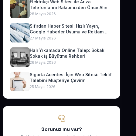
Elektrikçi Web Sitesi ile Arıza
Telefonlarını Rakibinizden Önce Alın
28 Mayıs 2026
Sıfırdan Haber Sitesi: Hızlı Yayın,
Google Haberler Uyumu ve Reklam
Geliri
27 Mayıs 2026
Halı Yıkamada Online Talep: Sokak
Sokak İş Büyütme Rehberi
26 Mayıs 2026
Sigorta Acentesi İçin Web Sitesi: Teklif
Talebini Müşteriye Çevirin
25 Mayıs 2026
Sorunuz mu var?