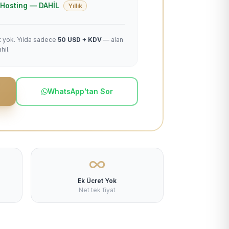
 + Hosting — DAHİL
Yıllık
et yok. Yılda sadece
50 USD + KDV
— alan
hil.
WhatsApp'tan Sor
Ek Ücret Yok
Net tek fiyat