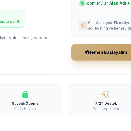
.com.tr / .tr Alan Adı
ücrete dahil!
Gizli ücret yok. Ek maliy
adı, hosting ve her şey da
liyet yok — her şey dahil.
Hemen Başlayalım
Güvenli Ödeme
7/24 Destek
Kart / Havale
WhatsApp hattı