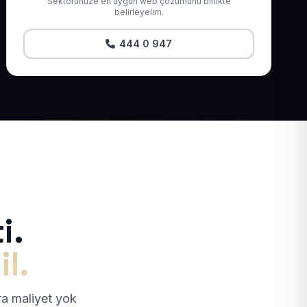
Sektörünüze en uygun web çözümünü birlikte
belirleyelim.
444 0 947
i.
il.
tra maliyet yok