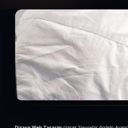
Dizayn Web Tasarım
olarak Nevşehir ilindeki Avano