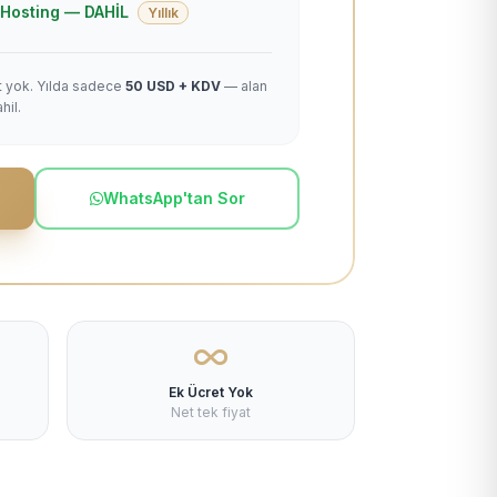
 + Hosting — DAHİL
Yıllık
et yok. Yılda sadece
50 USD + KDV
— alan
hil.
WhatsApp'tan Sor
Ek Ücret Yok
Net tek fiyat