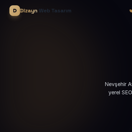
Dizayn
Web Tasarım
Nevşehir Av
yerel SEO