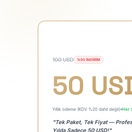
100 USD
%50 İNDİRİM
50 US
Yıllık ödeme (KDV %20 dahil değil)
Her 
"Tek Paket, Tek Fiyat — Profe
Yılda Sadece 50 USD!"