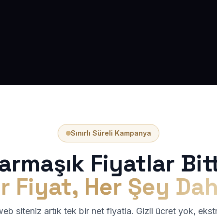
Sınırlı Süreli Kampanya
armaşık Fiyatlar Bitt
r Fiyat, Her Şey Dah
b siteniz artık tek bir net fiyatla. Gizli ücret yok, eks