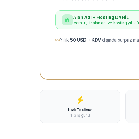
Alan Adı + Hosting DAHİL
.com.tr / .tr alan adı ve hosting yıllık 
Yıllık
50 USD + KDV
dışında sürpriz ma
Hızlı Teslimat
1-3 iş günü