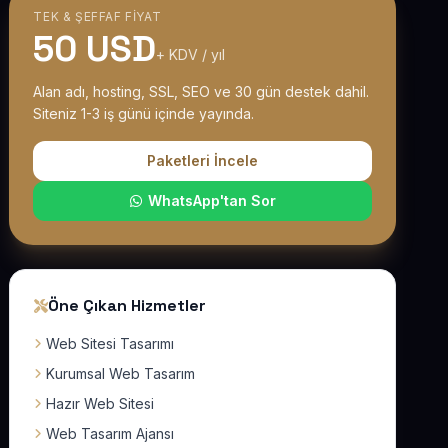
TEK & ŞEFFAF FIYAT
50 USD
+ KDV / yıl
Alan adı, hosting, SSL, SEO ve 30 gün destek dahil.
Siteniz 1-3 iş günü içinde yayında.
Paketleri İncele
WhatsApp'tan Sor
Öne Çıkan Hizmetler
Web Sitesi Tasarımı
Kurumsal Web Tasarım
Hazır Web Sitesi
Web Tasarım Ajansı