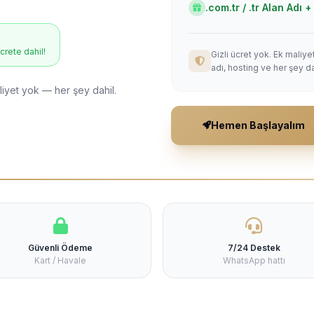
.com.tr / .tr Alan Adı
ücrete dahil!
Gizli ücret yok. Ek maliy
adı, hosting ve her şey da
liyet yok — her şey dahil.
Hemen Başlayalım
Güvenli Ödeme
7/24 Destek
Kart / Havale
WhatsApp hattı