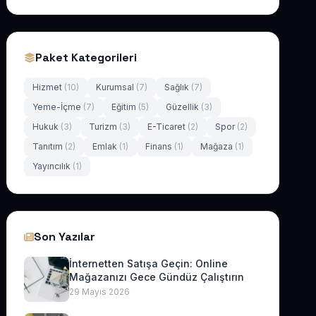
Paket Kategorileri
Hizmet
(10)
Kurumsal
(7)
Sağlık
(7)
Yeme-İçme
(7)
Eğitim
(5)
Güzellik
(3)
Hukuk
(3)
Turizm
(3)
E-Ticaret
(2)
Spor
(2)
Tanıtım
(2)
Emlak
(1)
Finans
(1)
Mağaza
(1)
Yayıncılık
(1)
Son Yazılar
İnternetten Satışa Geçin: Online
Mağazanızı Gece Gündüz Çalıştırın
29 Mayıs 2026