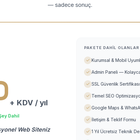
— sadece sonuç.
PAKETE DAHIL OLANLAR
Kurumsal & Mobil Uyuml
Admin Paneli — Kolayca
D
SSL Güvenlik Sertifikası
Temel SEO Optimizasyo
+ KDV / yıl
Google Maps & WhatsA
Şey Dahil
İletişim & Teklif Formu
syonel Web Siteniz
1 Yıl Ücretsiz Teknik D