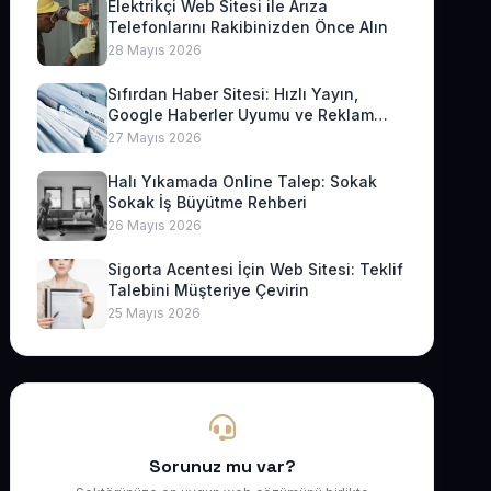
Elektrikçi Web Sitesi ile Arıza
Telefonlarını Rakibinizden Önce Alın
28 Mayıs 2026
Sıfırdan Haber Sitesi: Hızlı Yayın,
Google Haberler Uyumu ve Reklam
Geliri
27 Mayıs 2026
Halı Yıkamada Online Talep: Sokak
Sokak İş Büyütme Rehberi
26 Mayıs 2026
Sigorta Acentesi İçin Web Sitesi: Teklif
Talebini Müşteriye Çevirin
25 Mayıs 2026
Sorunuz mu var?