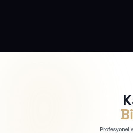
K
Bi
Profesyonel we