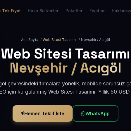
Tek Fiyat
Hazır Sistemler
Paketler
Fiyatlar
Hakkımız
Ana Sayfa
/
Web Sitesi Tasarımı
/
Nevşehir / Acıgöl
Web Sitesi Tasarımı
Nevşehir / Acıgöl
öl çevresindeki firmalara yönelik, mobilde sorunsuz ça
O için kurgulanmış Web Sitesi Tasarımı. Yıllık 50 USD
Hemen Teklif İste
WhatsApp