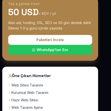
TEK & ŞEFFAF FIYAT
50 USD
+ KDV / yıl
Alan adı, hosting, SSL, SEO ve 30 gün destek dahil.
Siteniz 1-3 iş günü içinde yayında.
Paketleri İncele
WhatsApp'tan Sor
Öne Çıkan Hizmetler
Web Sitesi Tasarımı
Kurumsal Web Tasarım
Hazır Web Sitesi
Web Tasarım Ajansı