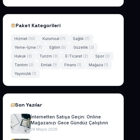
Paket Kategorileri
Hizmet
(10)
Kurumsal
(7)
Sağlık
(7)
Yeme-İçme
(7)
Eğitim
(5)
Güzellik
(3)
Hukuk
(3)
Turizm
(3)
E-Ticaret
(2)
Spor
(2)
Tanıtım
(2)
Emlak
(1)
Finans
(1)
Mağaza
(1)
Yayıncılık
(1)
Son Yazılar
İnternetten Satışa Geçin: Online
Mağazanızı Gece Gündüz Çalıştırın
29 Mayıs 2026