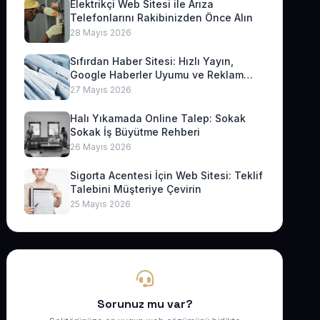
Elektrikçi Web Sitesi ile Arıza
Telefonlarını Rakibinizden Önce Alın
28 Mayıs 2026
Sıfırdan Haber Sitesi: Hızlı Yayın,
Google Haberler Uyumu ve Reklam
Geliri
27 Mayıs 2026
Halı Yıkamada Online Talep: Sokak
Sokak İş Büyütme Rehberi
26 Mayıs 2026
Sigorta Acentesi İçin Web Sitesi: Teklif
Talebini Müşteriye Çevirin
25 Mayıs 2026
Sorunuz mu var?