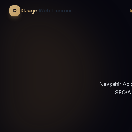
Dizayn
Web Tasarım
Nevşehir Acıg
SEO/AE