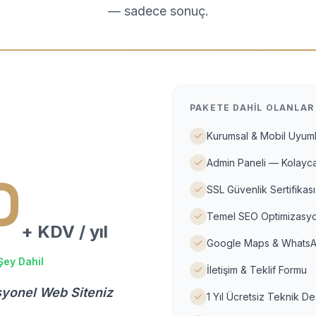
— sadece sonuç.
PAKETE DAHIL OLANLAR
Kurumsal & Mobil Uyuml
Admin Paneli — Kolayca
D
SSL Güvenlik Sertifikası
Temel SEO Optimizasyo
+ KDV / yıl
Google Maps & WhatsA
Şey Dahil
İletişim & Teklif Formu
syonel Web Siteniz
1 Yıl Ücretsiz Teknik D