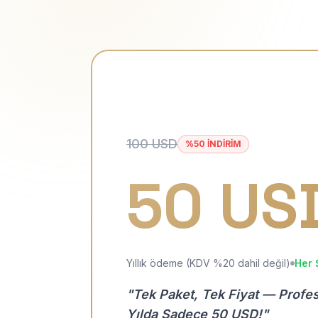
100 USD
%50 İNDİRİM
50 US
Yıllık ödeme (KDV %20 dahil değil)
Her 
"Tek Paket, Tek Fiyat — Profe
Yılda Sadece 50 USD!"