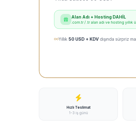
Alan Adı + Hosting DAHİL
.com.tr / .tr alan adı ve hosting yıllık 
Yıllık
50 USD + KDV
dışında sürpriz ma
Hızlı Teslimat
1-3 iş günü