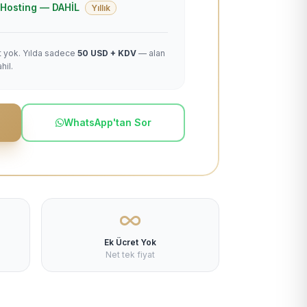
 + Hosting — DAHİL
Yıllık
et yok. Yılda sadece
50 USD + KDV
— alan
hil.
WhatsApp'tan Sor
Ek Ücret Yok
Net tek fiyat