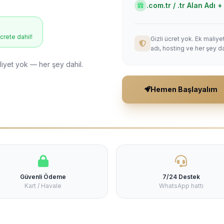
.com.tr / .tr Alan Adı
ücrete dahil!
Gizli ücret yok. Ek maliy
adı, hosting ve her şey da
liyet yok — her şey dahil.
Hemen Başlayalım
Güvenli Ödeme
7/24 Destek
Kart / Havale
WhatsApp hattı