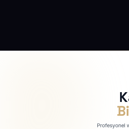
K
Bi
Profesyonel we