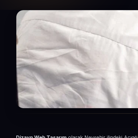
Dizayn Web Tasarım
olarak Nevşehir ilindeki Acıgöl