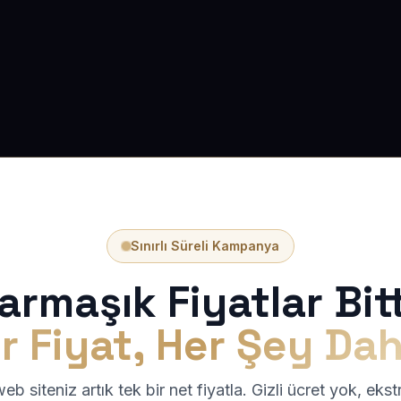
Sınırlı Süreli Kampanya
armaşık Fiyatlar Bitt
r Fiyat, Her Şey Dah
b siteniz artık tek bir net fiyatla. Gizli ücret yok, eks