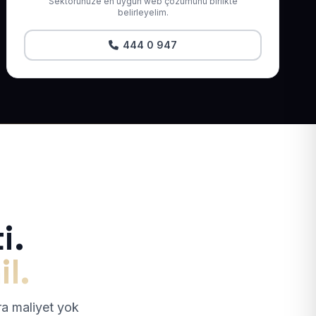
Sektörünüze en uygun web çözümünü birlikte
belirleyelim.
444 0 947
i.
il.
tra maliyet yok