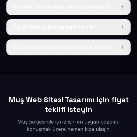
Muş Web Sitesi Tasarımı için fiyat ne kadar?
Muş dahil Türkiye’nin her yerinde geçerli yıllık tek
fiyatımız 50 USD + KDV’dir. Alan adı, hosting, SSL ve
Muş ilçelerinde de çalışıyor musunuz?
temel SEO bu fiyatın içindedir.
Elbette; Muş iline bağlı bütün ilçelere uzaktan ve
eksiksiz şekilde hizmet sunuyoruz.
Muş aramalarında üst sıralara çıkabilir miyim?
Sitenizi Muş odaklı yerel SEO ve AEO içerikleriyle
kuruyoruz; böylece bölgesel aramalarda daha kolay
bulunur hale gelirsiniz.
Muş Web Sitesi Tasarımı için fiyat
teklifi isteyin
Muş bölgesinde işiniz için en uygun çözümü
konuşmak üzere hemen bize ulaşın.