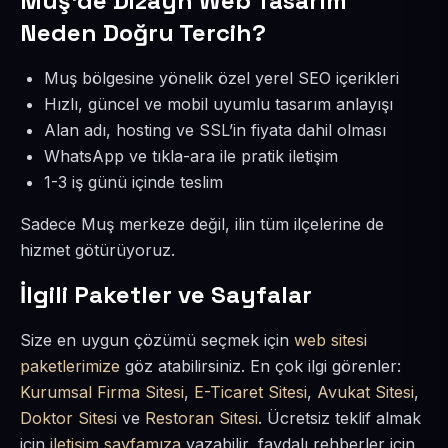
Muş’de Dizayn Web Tasarım
Neden Doğru Tercih?
Muş bölgesine yönelik özel yerel SEO içerikleri
Hızlı, güncel ve mobil uyumlu tasarım anlayışı
Alan adı, hosting ve SSL’in fiyata dahil olması
WhatsApp ve tıkla-ara ile pratik iletişim
1-3 iş günü içinde teslim
Sadece Muş merkeze değil, ilin tüm ilçelerine de
hizmet götürüyoruz.
İlgili Paketler ve Sayfalar
Size en uygun çözümü seçmek için
web sitesi
paketlerimize
göz atabilirsiniz. En çok ilgi görenler:
Kurumsal Firma Sitesi
,
E-Ticaret Sitesi
,
Avukat Sitesi
,
Doktor Sitesi
ve
Restoran Sitesi
. Ücretsiz teklif almak
için
iletişim sayfamıza
yazabilir, faydalı rehberler için