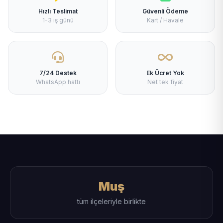
Hızlı Teslimat
Güvenli Ödeme
1-3 iş günü
Kart / Havale
7/24 Destek
Ek Ücret Yok
WhatsApp hattı
Net tek fiyat
Muş
tüm ilçeleriyle birlikte