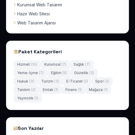
Kurumsal Web Tasarım
Hazır Web Sitesi
Web Tasarım Ajansı
Paket Kategorileri
Hizmet
(10)
Kurumsal
(7)
Sağlık
(7)
Yeme-İçme
(7)
Eğitim
(5)
Güzellik
(3)
Hukuk
(3)
Turizm
(3)
E-Ticaret
(2)
Spor
(2)
Tanıtım
(2)
Emlak
(1)
Finans
(1)
Mağaza
(1)
Yayıncılık
(1)
Son Yazılar