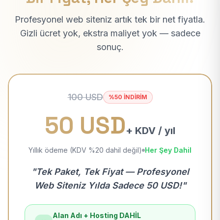
Profesyonel web siteniz artık tek bir net fiyatla.
Gizli ücret yok, ekstra maliyet yok — sadece
sonuç.
100 USD
%50 İNDİRİM
50 USD
+ KDV / yıl
Yıllık ödeme (KDV %20 dahil değil)
Her Şey Dahil
"Tek Paket, Tek Fiyat — Profesyonel
Web Siteniz Yılda Sadece 50 USD!"
Alan Adı + Hosting DAHİL