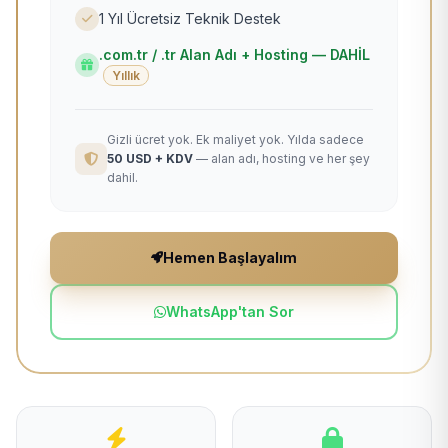
1 Yıl Ücretsiz Teknik Destek
.com.tr / .tr Alan Adı + Hosting — DAHİL
Yıllık
Gizli ücret yok. Ek maliyet yok. Yılda sadece
50 USD + KDV
— alan adı, hosting ve her şey
dahil.
Hemen Başlayalım
WhatsApp'tan Sor