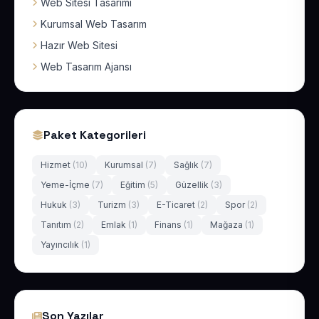
Web Sitesi Tasarımı
Kurumsal Web Tasarım
Hazır Web Sitesi
Web Tasarım Ajansı
Paket Kategorileri
Hizmet
(10)
Kurumsal
(7)
Sağlık
(7)
Yeme-İçme
(7)
Eğitim
(5)
Güzellik
(3)
Hukuk
(3)
Turizm
(3)
E-Ticaret
(2)
Spor
(2)
Tanıtım
(2)
Emlak
(1)
Finans
(1)
Mağaza
(1)
Yayıncılık
(1)
Son Yazılar