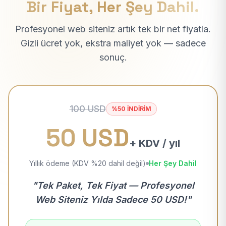
Bir Fiyat, Her Şey Dahil.
Profesyonel web siteniz artık tek bir net fiyatla.
Gizli ücret yok, ekstra maliyet yok — sadece
sonuç.
100 USD
%50 İNDİRİM
50 USD
+ KDV / yıl
Yıllık ödeme (KDV %20 dahil değil)
Her Şey Dahil
"Tek Paket, Tek Fiyat — Profesyonel
Web Siteniz Yılda Sadece 50 USD!"