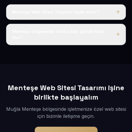
Menteşe Web Sitesi Tasarımı fiyatı nedir?
Tek fiyat uygulanır: yıllık 50 USD + KDV. Bu bedele alan
adı, hosting, SSL ve temel SEO da dahildir.
Menteşe bölgesinde siteniz kaç günde hazır
olur?
İçerikleriniz elimize geçtikten sonra siteniz 1-3 iş günü
içerisinde yayına alınır.
Menteşe Web Sitesi Tasarımı işine
birlikte başlayalım
Muğla Menteşe bölgesinde işletmenize özel web sitesi
için bizimle iletişime geçin.