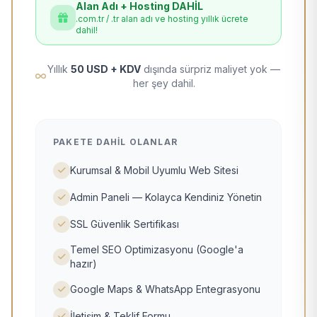
Alan Adı + Hosting DAHİL
.com.tr / .tr alan adı ve hosting yıllık ücrete
dahil!
Yıllık
50 USD + KDV
dışında sürpriz maliyet yok —
her şey dahil.
PAKETE DAHIL OLANLAR
Kurumsal & Mobil Uyumlu Web Sitesi
Admin Paneli — Kolayca Kendiniz Yönetin
SSL Güvenlik Sertifikası
Temel SEO Optimizasyonu (Google'a
hazır)
Google Maps & WhatsApp Entegrasyonu
İletişim & Teklif Formu