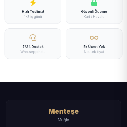
Hızlı Teslimat
Güvenli Ödeme
1-3 iş günü
Kart / Havale
7/24 Destek
Ek Ücret Yok
WhatsApp hattı
Net tek fiyat
Menteşe
Muğla