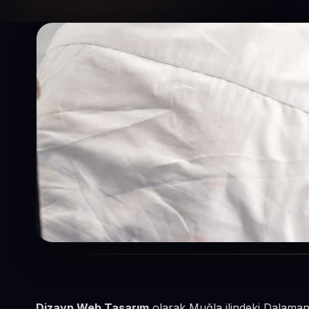
Dizayn Web Tasarım
olarak Muğla ilindeki Dalaman 