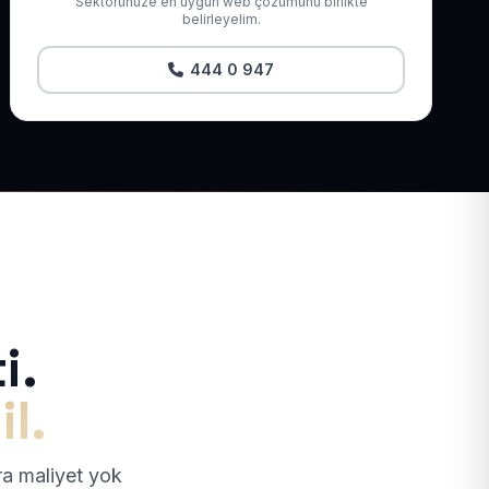
Sektörünüze en uygun web çözümünü birlikte
belirleyelim.
444 0 947
i.
il.
tra maliyet yok