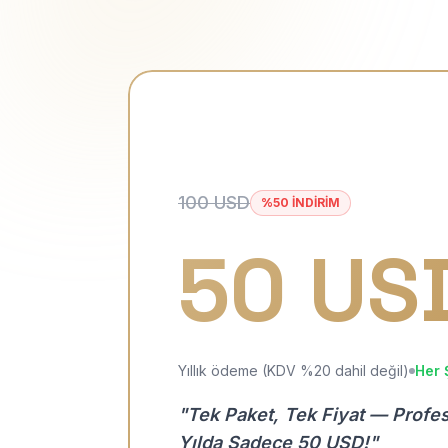
100 USD
%50 İNDİRİM
50 US
Yıllık ödeme (KDV %20 dahil değil)
Her 
"Tek Paket, Tek Fiyat — Profe
Yılda Sadece 50 USD!"