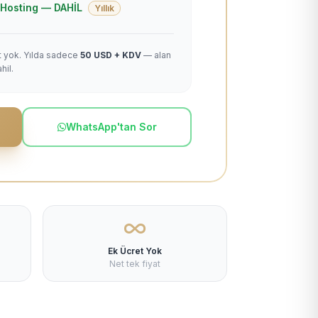
 + Hosting — DAHİL
Yıllık
et yok. Yılda sadece
50 USD + KDV
— alan
hil.
WhatsApp'tan Sor
Ek Ücret Yok
Net tek fiyat