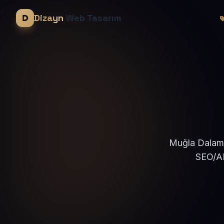
Dizayn
Web Tasarım
Muğla Dalaman
SEO/AE