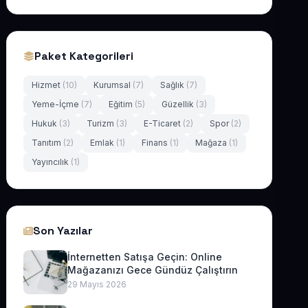
Paket Kategorileri
Hizmet
(10)
Kurumsal
(7)
Sağlık
(7)
Yeme-İçme
(7)
Eğitim
(5)
Güzellik
(3)
Hukuk
(3)
Turizm
(3)
E-Ticaret
(2)
Spor
(2)
Tanıtım
(2)
Emlak
(1)
Finans
(1)
Mağaza
(1)
Yayıncılık
(1)
Son Yazılar
İnternetten Satışa Geçin: Online
Mağazanızı Gece Gündüz Çalıştırın
29 Mayıs 2026