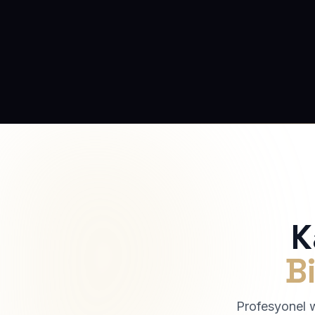
K
Bi
Profesyonel we