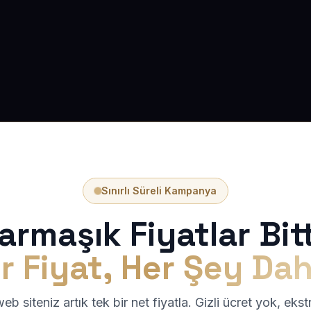
Sınırlı Süreli Kampanya
armaşık Fiyatlar Bitt
r Fiyat, Her Şey Dah
b siteniz artık tek bir net fiyatla. Gizli ücret yok, eks