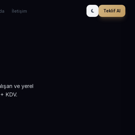
Teklif Al
da
İletişim
lışan ve yerel
 + KDV.