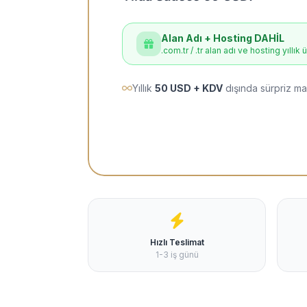
Alan Adı + Hosting DAHİL
.com.tr / .tr alan adı ve hosting yıllık 
Yıllık
50 USD + KDV
dışında sürpriz ma
Hızlı Teslimat
1-3 iş günü