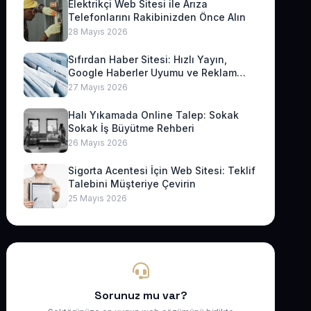
Elektrikçi Web Sitesi ile Arıza
Telefonlarını Rakibinizden Önce Alın
28 Mayıs 2026
Sıfırdan Haber Sitesi: Hızlı Yayın,
Google Haberler Uyumu ve Reklam
Geliri
27 Mayıs 2026
Halı Yıkamada Online Talep: Sokak
Sokak İş Büyütme Rehberi
26 Mayıs 2026
Sigorta Acentesi İçin Web Sitesi: Teklif
Talebini Müşteriye Çevirin
25 Mayıs 2026
Sorunuz mu var?