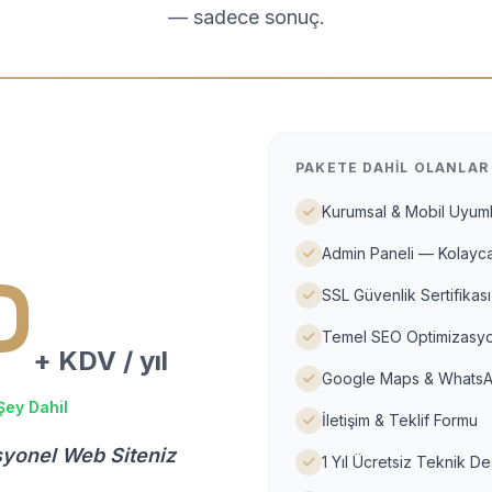
— sadece sonuç.
PAKETE DAHIL OLANLAR
Kurumsal & Mobil Uyuml
Admin Paneli — Kolayca
D
SSL Güvenlik Sertifikası
Temel SEO Optimizasyo
+ KDV / yıl
Google Maps & WhatsA
Şey Dahil
İletişim & Teklif Formu
syonel Web Siteniz
1 Yıl Ücretsiz Teknik D