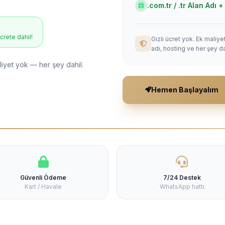
.com.tr / .tr Alan Adı
ücrete dahil!
Gizli ücret yok. Ek maliy
adı, hosting ve her şey da
liyet yok — her şey dahil.
Hemen Başlayalım
Güvenli Ödeme
7/24 Destek
Kart / Havale
WhatsApp hattı