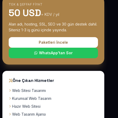
TEK & ŞEFFAF FIYAT
50 USD
+ KDV / yıl
Alan adı, hosting, SSL, SEO ve 30 gün destek dahil.
Siteniz 1-3 iş günü içinde yayında.
Paketleri İncele
WhatsApp'tan Sor
Öne Çıkan Hizmetler
Web Sitesi Tasarımı
Kurumsal Web Tasarım
Hazır Web Sitesi
Web Tasarım Ajansı