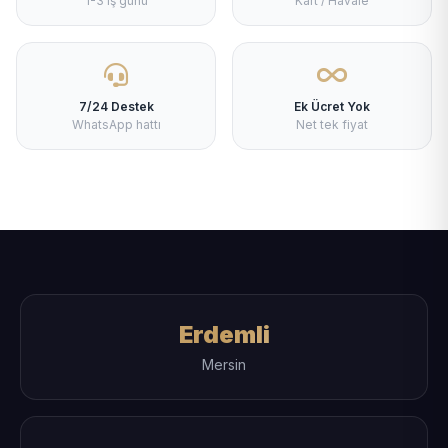
1-3 iş günü
Kart / Havale
7/24 Destek
Ek Ücret Yok
WhatsApp hattı
Net tek fiyat
Erdemli
Mersin