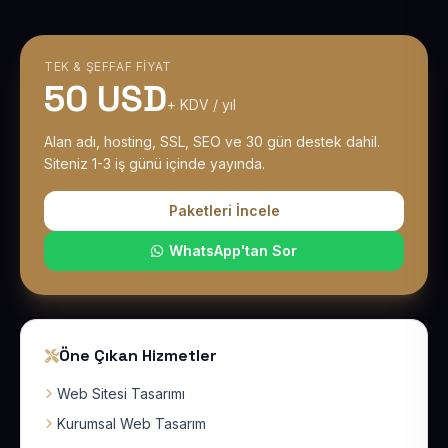
TEK & ŞEFFAF FIYAT
50 USD
+ KDV / yıl
Alan adı, hosting, SSL, SEO ve 30 gün destek dahil.
Siteniz 1-3 iş günü içinde yayında.
Paketleri İncele
WhatsApp'tan Sor
Öne Çıkan Hizmetler
Web Sitesi Tasarımı
Kurumsal Web Tasarım