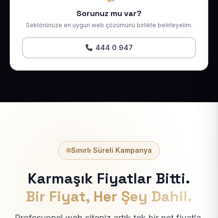
Sorunuz mu var?
Sektörünüze en uygun web çözümünü birlikte belirleyelim.
444 0 947
Sınırlı Süreli Kampanya
Karmaşık Fiyatlar Bitti.
Bir Fiyat, Her Şey Dahil.
Profesyonel web siteniz artık tek bir net fiyatla.