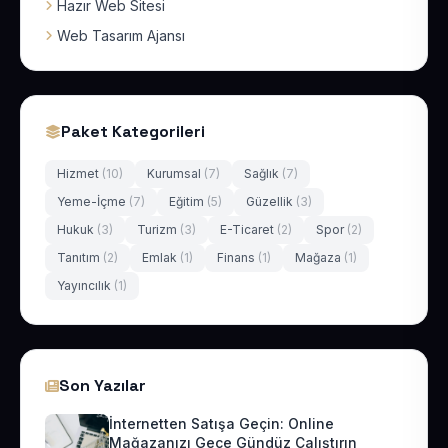
Hazır Web Sitesi
Web Tasarım Ajansı
Paket Kategorileri
Hizmet
(10)
Kurumsal
(7)
Sağlık
(7)
Yeme-İçme
(7)
Eğitim
(5)
Güzellik
(3)
Hukuk
(3)
Turizm
(3)
E-Ticaret
(2)
Spor
(2)
Tanıtım
(2)
Emlak
(1)
Finans
(1)
Mağaza
(1)
Yayıncılık
(1)
Son Yazılar
İnternetten Satışa Geçin: Online
Mağazanızı Gece Gündüz Çalıştırın