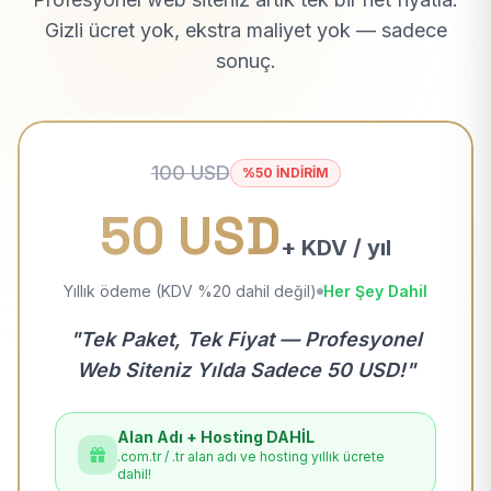
Gizli ücret yok, ekstra maliyet yok — sadece
sonuç.
100 USD
%50 İNDİRİM
50 USD
+ KDV / yıl
Yıllık ödeme (KDV %20 dahil değil)
Her Şey Dahil
"Tek Paket, Tek Fiyat — Profesyonel
Web Siteniz Yılda Sadece 50 USD!"
Alan Adı + Hosting DAHİL
.com.tr / .tr alan adı ve hosting yıllık ücrete
dahil!