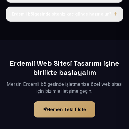
Tek fiyat uygulanır: yıllık 50 USD + KDV. Bu bedele alan
adı, hosting, SSL ve temel SEO da dahildir.
Erdemli bölgesinde siteniz kaç günde hazır olur?
İçerikleriniz elimize geçtikten sonra siteniz 1-3 iş günü
içerisinde yayına alınır.
Erdemli Web Sitesi Tasarımı işine
birlikte başlayalım
Mersin Erdemli bölgesinde işletmenize özel web sitesi
için bizimle iletişime geçin.
Hemen Teklif İste