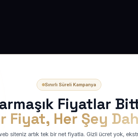
Sınırlı Süreli Kampanya
armaşık Fiyatlar Bitt
r Fiyat, Her Şey Dah
b siteniz artık tek bir net fiyatla. Gizli ücret yok, eks