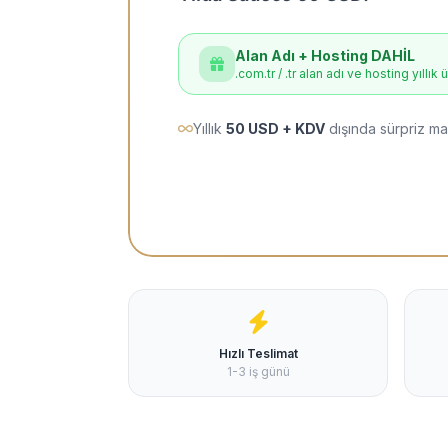
Alan Adı + Hosting DAHİL
.com.tr / .tr alan adı ve hosting yıllık 
Yıllık
50 USD + KDV
dışında sürpriz ma
Hızlı Teslimat
1-3 iş günü