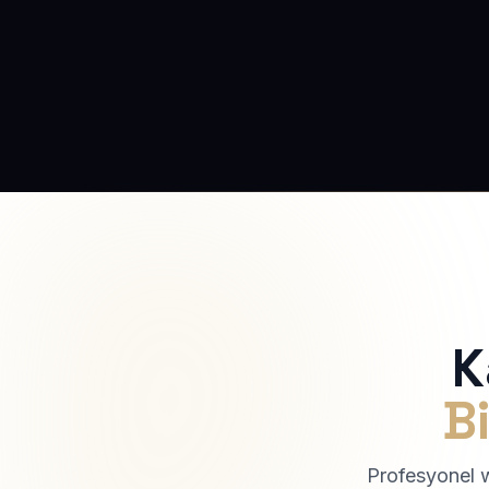
K
Bi
Profesyonel we