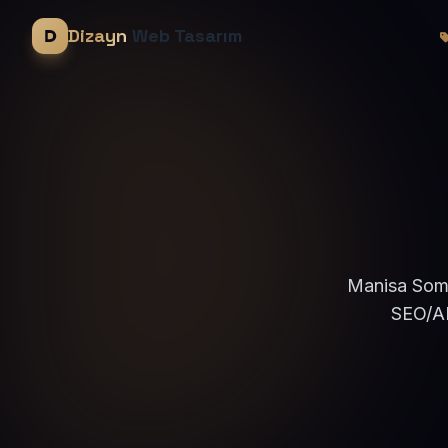
Dizayn
Web Tasarım
Manisa Soma 
SEO/AE