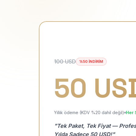
100 USD
%50 İNDİRİM
50 US
Yıllık ödeme (KDV %20 dahil değil)
Her 
"Tek Paket, Tek Fiyat — Profe
Yılda Sadece 50 USD!"