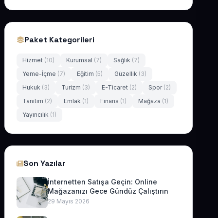
Paket Kategorileri
Hizmet
(10)
Kurumsal
(7)
Sağlık
(7)
Yeme-İçme
(7)
Eğitim
(5)
Güzellik
(3)
Hukuk
(3)
Turizm
(3)
E-Ticaret
(2)
Spor
(2)
Tanıtım
(2)
Emlak
(1)
Finans
(1)
Mağaza
(1)
Yayıncılık
(1)
Son Yazılar
İnternetten Satışa Geçin: Online
Mağazanızı Gece Gündüz Çalıştırın
29 Mayıs 2026