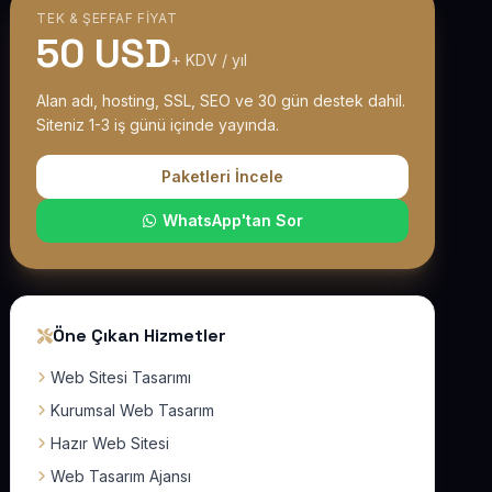
TEK & ŞEFFAF FIYAT
50 USD
+ KDV / yıl
Alan adı, hosting, SSL, SEO ve 30 gün destek dahil.
Siteniz 1-3 iş günü içinde yayında.
Paketleri İncele
WhatsApp'tan Sor
Öne Çıkan Hizmetler
Web Sitesi Tasarımı
Kurumsal Web Tasarım
Hazır Web Sitesi
Web Tasarım Ajansı