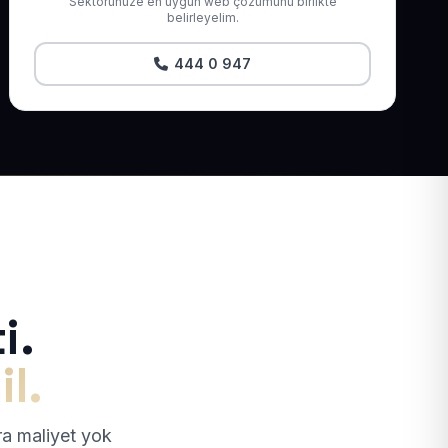
Sektörünüze en uygun web çözümünü birlikte
belirleyelim.
444 0 947
i.
il.
tra maliyet yok