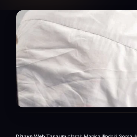
Dizayn Web Tasarım
olarak Manisa ilindeki Soma il