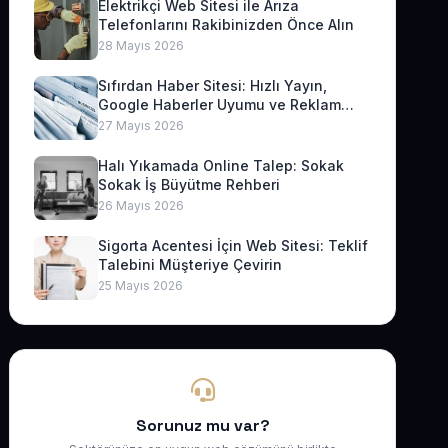
Elektrikçi Web Sitesi ile Arıza
Telefonlarını Rakibinizden Önce Alın
28 Mayıs 2026
Sıfırdan Haber Sitesi: Hızlı Yayın,
Google Haberler Uyumu ve Reklam
Geliri
27 Mayıs 2026
Halı Yıkamada Online Talep: Sokak
Sokak İş Büyütme Rehberi
26 Mayıs 2026
Sigorta Acentesi İçin Web Sitesi: Teklif
Talebini Müşteriye Çevirin
25 Mayıs 2026
Sorunuz mu var?