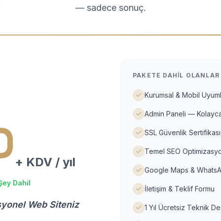
— sadece sonuç.
PAKETE DAHIL OLANLAR
Kurumsal & Mobil Uyuml
Admin Paneli — Kolayca
D
SSL Güvenlik Sertifikası
Temel SEO Optimizasyo
+ KDV / yıl
Google Maps & WhatsA
Şey Dahil
İletişim & Teklif Formu
syonel Web Siteniz
1 Yıl Ücretsiz Teknik D