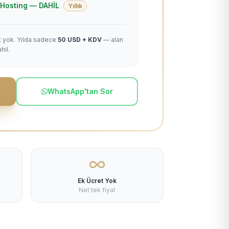
 + Hosting — DAHİL
Yıllık
et yok. Yılda sadece
50 USD + KDV
— alan
hil.
WhatsApp'tan Sor
Ek Ücret Yok
Net tek fiyat