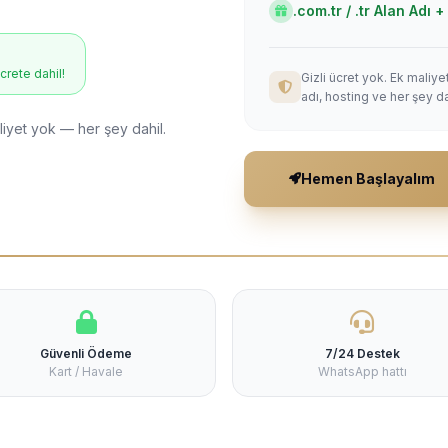
.com.tr / .tr Alan Adı
ücrete dahil!
Gizli ücret yok. Ek maliy
adı, hosting ve her şey da
liyet yok — her şey dahil.
Hemen Başlayalım
Güvenli Ödeme
7/24 Destek
Kart / Havale
WhatsApp hattı