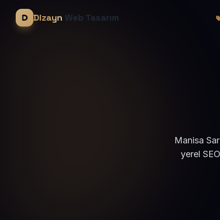
Dizayn
Web Tasarım
Manisa Saru
yerel SEO