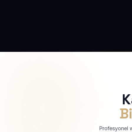
K
Bi
Profesyonel we