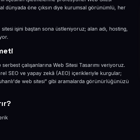
jital dünyada öne çıksın diye kurumsal görünümlü, her
itesi işini baştan sona üstleniyoruz; alan adı, hosting,
yor.
meti
 serbest çalışanlarına Web Sitesi Tasarımı veriyoruz.
rel SEO ve yapay zekâ (AEO) içerikleriyle kurgular;
uhanlı'de web sitesi” gibi aramalarda görünürlüğünüzü
ır?
erik