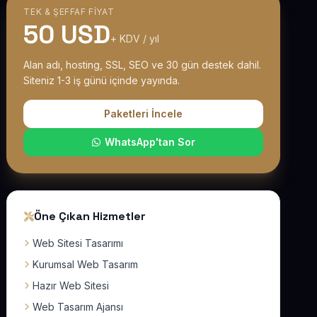
TEK & ŞEFFAF FIYAT
50 USD
+ KDV / yıl
Alan adı, hosting, SSL, SEO ve 30 gün destek dahil.
Siteniz 1-3 iş günü içinde yayında.
Paketleri İncele
WhatsApp'tan Sor
Öne Çıkan Hizmetler
Web Sitesi Tasarımı
Kurumsal Web Tasarım
Hazır Web Sitesi
Web Tasarım Ajansı