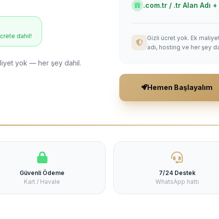
.com.tr / .tr Alan Adı
ücrete dahil!
Gizli ücret yok. Ek maliy
adı, hosting ve her şey da
liyet yok — her şey dahil.
Hemen Başlayalım
Güvenli Ödeme
7/24 Destek
Kart / Havale
WhatsApp hattı