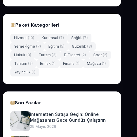
Paket Kategorileri
Hizmet
(10)
Kurumsal
(7)
Sağlık
(7)
Yeme-İçme
(7)
Eğitim
(5)
Güzellik
(3)
Hukuk
(3)
Turizm
(3)
E-Ticaret
(2)
Spor
(2)
Tanıtım
(2)
Emlak
(1)
Finans
(1)
Mağaza
(1)
Yayıncılık
(1)
Son Yazılar
İnternetten Satışa Geçin: Online
Mağazanızı Gece Gündüz Çalıştırın
29 Mayıs 2026