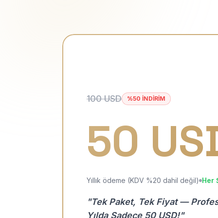
100 USD
%50 İNDİRİM
50 US
Yıllık ödeme (KDV %20 dahil değil)
Her 
"Tek Paket, Tek Fiyat — Profe
Yılda Sadece 50 USD!"