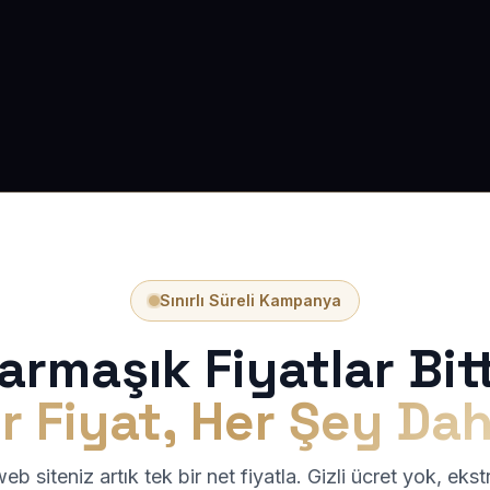
Sınırlı Süreli Kampanya
armaşık Fiyatlar Bitt
r Fiyat, Her Şey Dah
b siteniz artık tek bir net fiyatla. Gizli ücret yok, eks