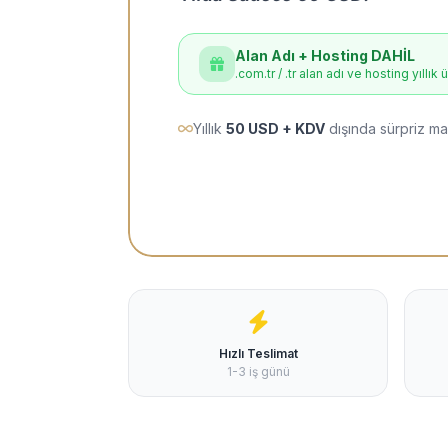
Alan Adı + Hosting DAHİL
.com.tr / .tr alan adı ve hosting yıllık 
Yıllık
50 USD + KDV
dışında sürpriz ma
Hızlı Teslimat
1-3 iş günü