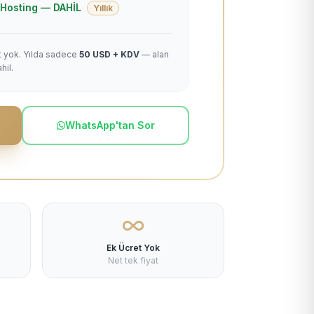
 + Hosting — DAHİL
Yıllık
et yok. Yılda sadece
50 USD + KDV
— alan
hil.
WhatsApp'tan Sor
Ek Ücret Yok
Net tek fiyat