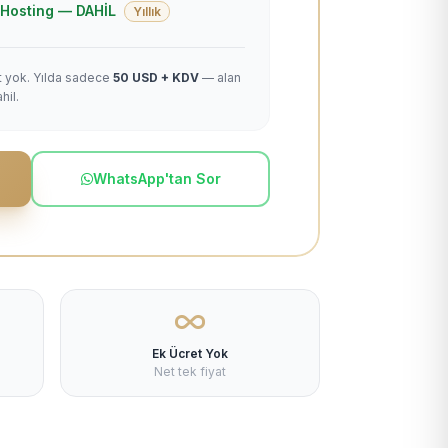
 + Hosting — DAHİL
Yıllık
et yok. Yılda sadece
50 USD + KDV
— alan
hil.
WhatsApp'tan Sor
Ek Ücret Yok
Net tek fiyat