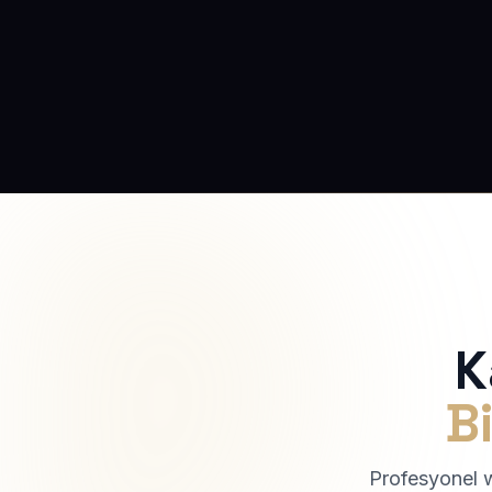
K
Bi
Profesyonel we