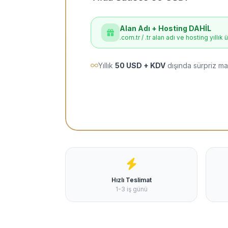
Alan Adı + Hosting DAHİL
.com.tr / .tr alan adı ve hosting yıllık 
Yıllık
50 USD + KDV
dışında sürpriz ma
Hızlı Teslimat
1-3 iş günü