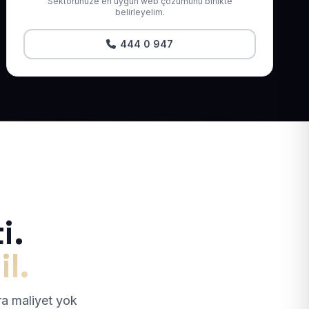
Sektörünüze en uygun web çözümünü birlikte
belirleyelim.
444 0 947
i.
il.
tra maliyet yok