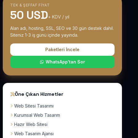
TEK & ŞEFFAF FIYAT
50 USD
+ KDV / yıl
Alan adı, hosting, SSL, SEO ve 30 gün destek dahil.
Siteniz 1-3 iş günü içinde yayında.
Paketleri İncele
WhatsApp'tan Sor
Öne Çıkan Hizmetler
Web Sitesi Tasarımı
Kurumsal Web Tasarım
Hazır Web Sitesi
Web Tasarım Ajansı