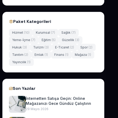
Paket Kategorileri
Hizmet
(10)
Kurumsal
(7)
Sağlık
(7)
Yeme-İçme
(7)
Eğitim
(5)
Güzellik
(3)
Hukuk
(3)
Turizm
(3)
E-Ticaret
(2)
Spor
(2)
Tanıtım
(2)
Emlak
(1)
Finans
(1)
Mağaza
(1)
Yayıncılık
(1)
Son Yazılar
İnternetten Satışa Geçin: Online
Mağazanızı Gece Gündüz Çalıştırın
29 Mayıs 2026