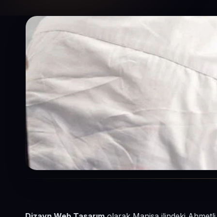
Dizayn Web Tasarım
olarak Manisa ilindeki Ahmetli 