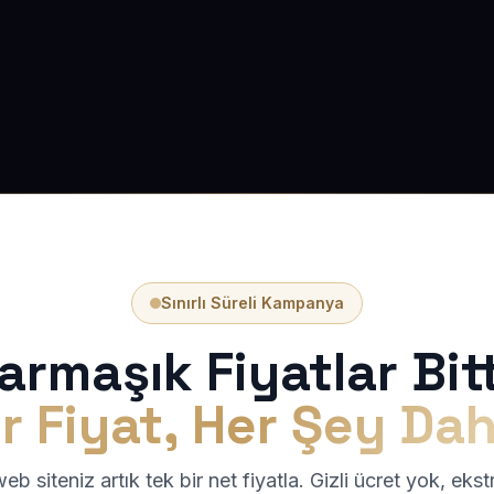
Sınırlı Süreli Kampanya
armaşık Fiyatlar Bitt
r Fiyat, Her Şey Dah
b siteniz artık tek bir net fiyatla. Gizli ücret yok, eks