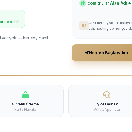
.com.tr / .tr Alan Adı
ücrete dahil!
Gizli ücret yok. Ek maliy
adı, hosting ve her şey da
liyet yok — her şey dahil.
Hemen Başlayalım
Güvenli Ödeme
7/24 Destek
Kart / Havale
WhatsApp hattı