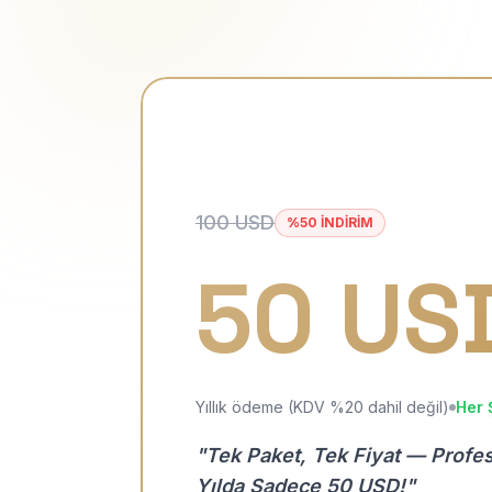
100 USD
%50 İNDİRİM
50 US
Yıllık ödeme (KDV %20 dahil değil)
Her 
"Tek Paket, Tek Fiyat — Profe
Yılda Sadece 50 USD!"