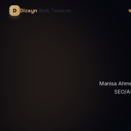
Dizayn
Web Tasarım
Manisa Ahmetl
SEO/AE