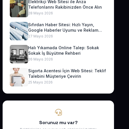
Elektrikçi Web Sitesi ile Arıza
Telefonlarını Rakibinizden Önce Alın
28 Mayıs 2026
Sıfırdan Haber Sitesi: Hızlı Yayın,
Google Haberler Uyumu ve Reklam
Geliri
27 Mayıs 2026
Halı Yıkamada Online Talep: Sokak
Sokak İş Büyütme Rehberi
26 Mayıs 2026
Sigorta Acentesi İçin Web Sitesi: Teklif
Talebini Müşteriye Çevirin
25 Mayıs 2026
Sorunuz mu var?