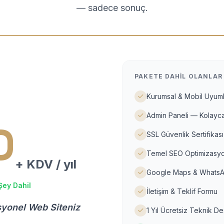
— sadece sonuç.
PAKETE DAHIL OLANLAR
Kurumsal & Mobil Uyuml
Admin Paneli — Kolayca
D
SSL Güvenlik Sertifikası
Temel SEO Optimizasyo
+ KDV / yıl
Google Maps & WhatsA
Şey Dahil
İletişim & Teklif Formu
syonel Web Siteniz
1 Yıl Ücretsiz Teknik D