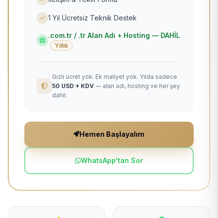
1 Yıl Ücretsiz Teknik Destek
.com.tr / .tr Alan Adı + Hosting — DAHİL
Yıllık
Gizli ücret yok. Ek maliyet yok. Yılda sadece
50 USD + KDV
— alan adı, hosting ve her şey
dahil.
Hemen Başlayalım
WhatsApp'tan Sor