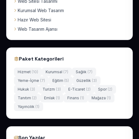
Web Sitesi Tasarımı
Kurumsal Web Tasarım
Hazır Web Sitesi
Web Tasarım Ajansı
Paket Kategorileri
Hizmet
(10)
Kurumsal
(7)
Sağlık
(7)
Yeme-İçme
(7)
Eğitim
(5)
Güzellik
(3)
Hukuk
(3)
Turizm
(3)
E-Ticaret
(2)
Spor
(2)
Tanıtım
(2)
Emlak
(1)
Finans
(1)
Mağaza
(1)
Yayıncılık
(1)
Son Yazılar