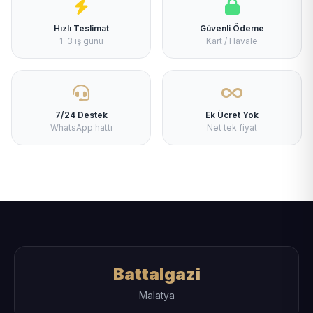
Hızlı Teslimat
Güvenli Ödeme
1-3 iş günü
Kart / Havale
7/24 Destek
Ek Ücret Yok
WhatsApp hattı
Net tek fiyat
Battalgazi
Malatya