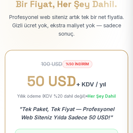
Bir Fiyat, Her Şey Dahil.
Profesyonel web siteniz artık tek bir net fiyatla.
Gizli ücret yok, ekstra maliyet yok — sadece
sonuç.
100 USD
%50 İNDİRİM
50 USD
+ KDV / yıl
Yıllık ödeme (KDV %20 dahil değil)
Her Şey Dahil
"Tek Paket, Tek Fiyat — Profesyonel
Web Siteniz Yılda Sadece 50 USD!"