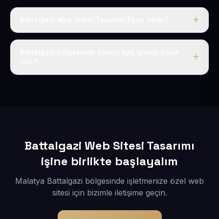
Battalgazi Web Sitesi Tasarımı fiyatı nedir?
Tek fiyat uygulanır: yıllık 50 USD + KDV. Bu bedele alan
adı, hosting, SSL ve temel SEO da dahildir.
Battalgazi bölgesinde siteniz kaç günde hazır
olur?
İçerikleriniz elimize geçtikten sonra siteniz 1-3 iş günü
içerisinde yayına alınır.
Battalgazi Web Sitesi Tasarımı
işine birlikte başlayalım
Malatya Battalgazi bölgesinde işletmenize özel web
sitesi için bizimle iletişime geçin.