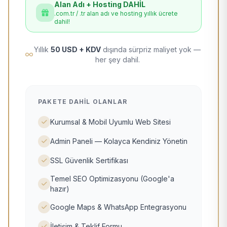
Alan Adı + Hosting DAHİL
.com.tr / .tr alan adı ve hosting yıllık ücrete
dahil!
Yıllık
50 USD + KDV
dışında sürpriz maliyet yok —
her şey dahil.
PAKETE DAHIL OLANLAR
Kurumsal & Mobil Uyumlu Web Sitesi
Admin Paneli — Kolayca Kendiniz Yönetin
SSL Güvenlik Sertifikası
Temel SEO Optimizasyonu (Google'a
hazır)
Google Maps & WhatsApp Entegrasyonu
İletişim & Teklif Formu