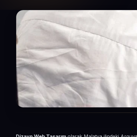
Dizayn Web Tasarım
olarak Malatya ilindeki Arguva