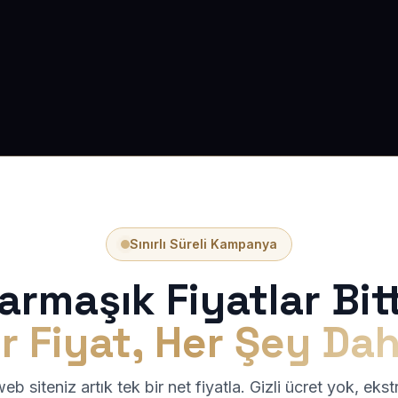
Sınırlı Süreli Kampanya
armaşık Fiyatlar Bitt
r Fiyat, Her Şey Dah
b siteniz artık tek bir net fiyatla. Gizli ücret yok, eks