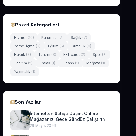
Paket Kategorileri
Hizmet
(10)
Kurumsal
(7)
Sağlık
(7)
Yeme-İçme
(7)
Eğitim
(5)
Güzellik
(3)
Hukuk
(3)
Turizm
(3)
E-Ticaret
(2)
Spor
(2)
Tanıtım
(2)
Emlak
(1)
Finans
(1)
Mağaza
(1)
Yayıncılık
(1)
Son Yazılar
İnternetten Satışa Geçin: Online
Mağazanızı Gece Gündüz Çalıştırın
29 Mayıs 2026