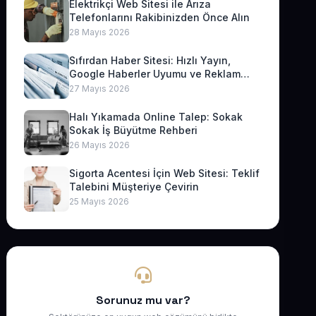
Elektrikçi Web Sitesi ile Arıza
Telefonlarını Rakibinizden Önce Alın
28 Mayıs 2026
Sıfırdan Haber Sitesi: Hızlı Yayın,
Google Haberler Uyumu ve Reklam
Geliri
27 Mayıs 2026
Halı Yıkamada Online Talep: Sokak
Sokak İş Büyütme Rehberi
26 Mayıs 2026
Sigorta Acentesi İçin Web Sitesi: Teklif
Talebini Müşteriye Çevirin
25 Mayıs 2026
Sorunuz mu var?