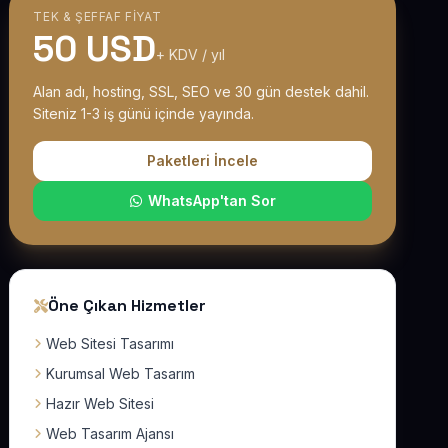
TEK & ŞEFFAF FIYAT
50 USD
+ KDV / yıl
Alan adı, hosting, SSL, SEO ve 30 gün destek dahil.
Siteniz 1-3 iş günü içinde yayında.
Paketleri İncele
WhatsApp'tan Sor
Öne Çıkan Hizmetler
Web Sitesi Tasarımı
Kurumsal Web Tasarım
Hazır Web Sitesi
Web Tasarım Ajansı