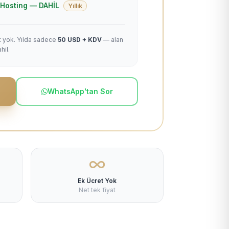
 + Hosting — DAHİL
Yıllık
et yok. Yılda sadece
50 USD + KDV
— alan
hil.
WhatsApp'tan Sor
Ek Ücret Yok
Net tek fiyat