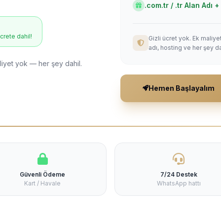
.com.tr / .tr Alan Adı
ücrete dahil!
Gizli ücret yok. Ek maliy
adı, hosting ve her şey da
liyet yok — her şey dahil.
Hemen Başlayalım
Güvenli Ödeme
7/24 Destek
Kart / Havale
WhatsApp hattı