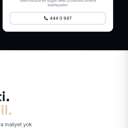
Sektörünüze en uygun web çözümünü birlikte
belirleyelim.
444 0 947
i.
il.
tra maliyet yok