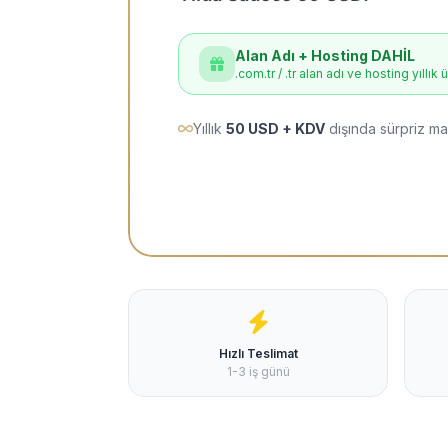
Alan Adı + Hosting DAHİL
.com.tr / .tr alan adı ve hosting yıllık 
Yıllık
50 USD + KDV
dışında sürpriz ma
Hızlı Teslimat
1-3 iş günü