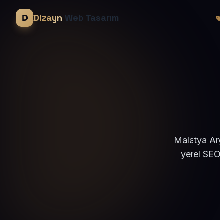
Dizayn
Web Tasarım
Malatya Arg
yerel SEO