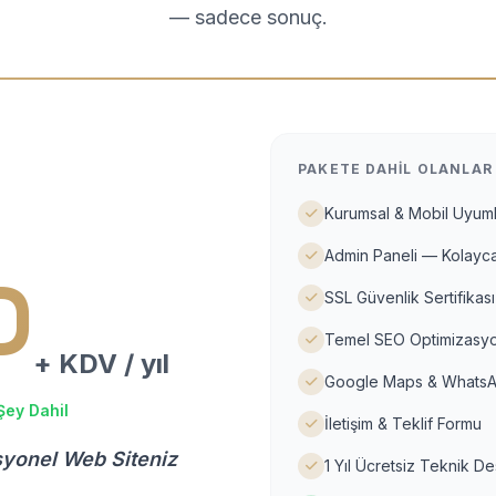
— sadece sonuç.
PAKETE DAHIL OLANLAR
Kurumsal & Mobil Uyuml
Admin Paneli — Kolayca
D
SSL Güvenlik Sertifikası
Temel SEO Optimizasyo
+ KDV / yıl
Google Maps & WhatsA
Şey Dahil
İletişim & Teklif Formu
syonel Web Siteniz
1 Yıl Ücretsiz Teknik D