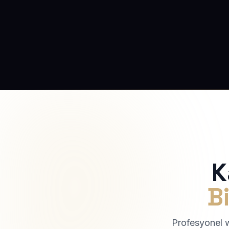
K
Bi
Profesyonel we