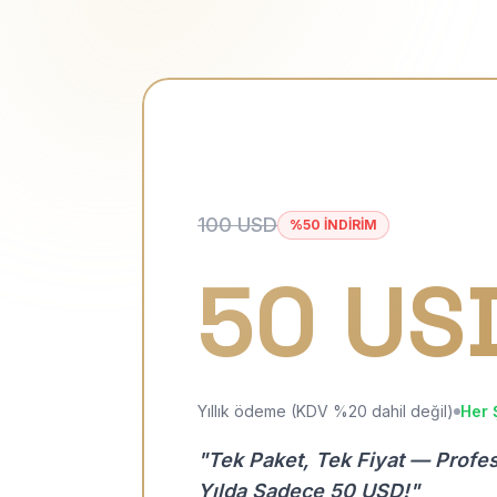
100 USD
%50 İNDİRİM
50 US
Yıllık ödeme (KDV %20 dahil değil)
Her 
"Tek Paket, Tek Fiyat — Profe
Yılda Sadece 50 USD!"